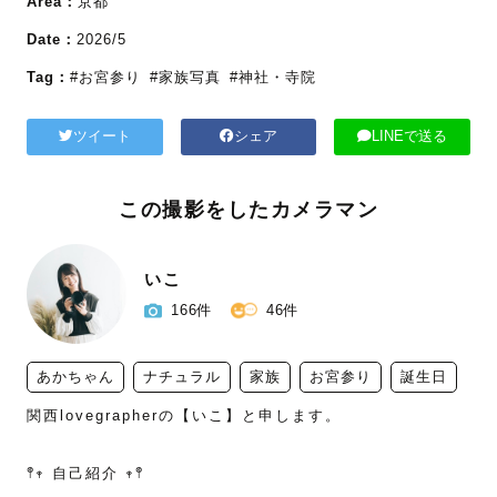
Area：
京都
Date：
2026/5
Tag：
#お宮参り
#家族写真
#神社・寺院
ツイート
シェア
LINEで送る
この撮影をしたカメラマン
いこ
166件
46件
あかちゃん
ナチュラル
家族
お宮参り
誕生日
関西lovegrapherの【いこ】と申します。

𖤣𖥧 自己紹介 𖥧𖤣
