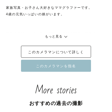
家族写真・お子さん大好きなママグラファーです。

4歳の元気いっぱいの娘がいます。

写真の色味はナチュラルで優しい色味の写真が得意です

もっと見る
このカメラマンについて詳しく
🎖ナチュラルニューボーン認定カメラマン

.

.

More stories
┈┈┈┈┈┈ ⚘⚘⚘ ⚘⚘⚘ ⚘⚘⚘┈┈┈┈┈┈

私が撮影させていただける写真は

おすすめの過去の撮影
ご家族みな様にとって「未来へのプレゼント」になります
ようにと
