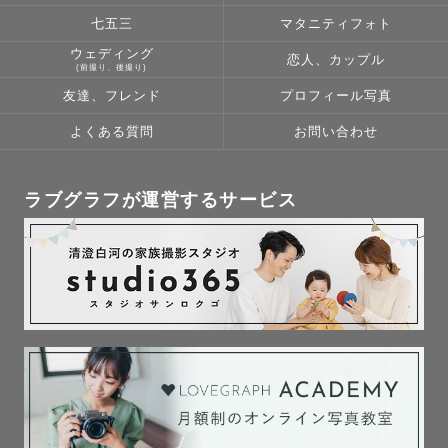
ださい。

七五三
マタニティフォト
カメラマン視点でゲストの皆様のご都合に合わせて様々な
ウェディング
恋人、カップル
ご提案をさせていただきます。

(前撮り、後撮り)
友達、フレンド
プロフィール写真
よくある質問
お問い合わせ
🌟対応可能エリア：大阪府(一部交通費超過料金が発生した
り、対応ができない地域もございます)

ラブグラフが運営するサービス
ただ、日時や場所等、できる限り対応させていただきたい
と思いますので、是非一度ご相談ください。

【七五三、お宮参りの撮影依頼をご検討中の方へ】

撮影🆖の神社様：住吉大社、八坂神社、平安神宮

撮影でゲストの皆様にお会いできるの日をとても楽しみに
しております☺️📸
