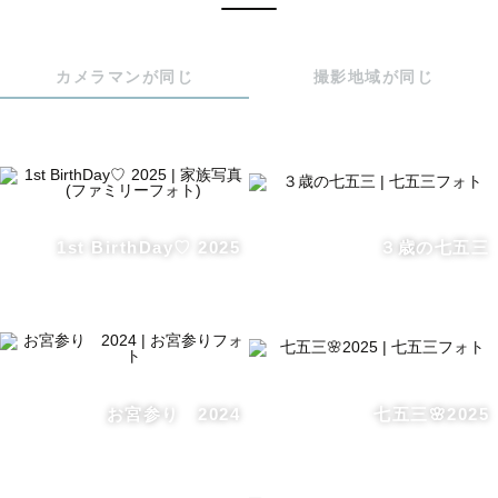
思いを込めて撮影させていただいております✨

カメラマンが同じ
撮影地域が同じ
ゲストのみなさんの「大切な時間」を一緒に大切に残した
いと思っています🕊

.

私が大切にしていることは

1st BirthDay♡ 2025
３歳の七五三
写真をただ撮るだけでなく、

撮影の時間がゲストさんにとって楽しかった思い出になる
ように

心を込めて大切に撮影させていただくことです。

お宮参り 2024
七五三🌸2025
＊撮影について

私はナチュラルで自然な表情を切り取る事が得意です✨
