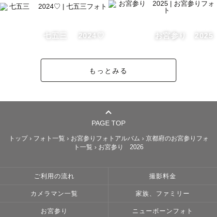
ファミリーフォト👪なら、いつものご家族で笑いあってる
楽しい表情を

カップルフォトやフレンズならお互いが笑顔で笑い合う様
七五三 2024♡
お宮参り 2025
子をそのまま映します✨

もっとみる
＊事前打ち合わせ

そして事前の打ち合わせから一緒にワクワクするのが大好
きです。

なので「こんなのが撮りたい！」などあればぜひご相談く
ださい。

PAGE TOP
トップ
›
フォト一覧
›
お宮参りフォトアルバム
›
京都府のお宮参りフォ
ト一覧
›
お宮参り 2026
ファミリー撮影などご希望の方には事前にLINEビデオ通話
やZOOMにてお顔合わせを行ってます✨

ご利用の流れ
撮影料金
こんな雰囲気の写真を撮りたいけどいつの時間に行けばい
カメラマン一覧
家族、ファミリー
いの？

どこならこんな写真が撮れるのかなどもお気軽に聞いてく
お宮参り
ニューボーンフォト