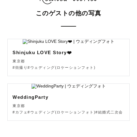
このゲストの他の写真
撮影前から丁寧なコミュニケーションを心掛けております
🕊️

そして当日は撮影を楽しんでもらえるよう

お二人のペースに合わせて撮影を進めていきます✨

Shinjuku LOVE Story❤️
東京都
________________________________________________
#街撮り#ウェディング(ロケーションフォト)
👶アートニューボーン🍼　˗ˏˋ指名料はかかりません！ˎˊ˗　

詳細やポージングにつきましては下記をご覧ください！

WeddingParty
金額: 43,780円（税込）

東京都
撮影時間:2時間

#カフェ#ウェディング(ロケーションフォト)#結婚式二次会
納品枚数:40枚

（アートカット10~15枚程度/ ナチュラルカット 25~40
枚）
