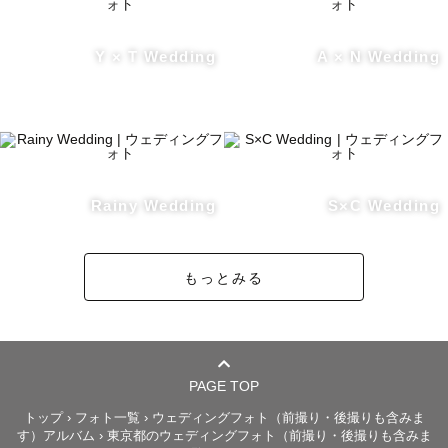
一番大事にしていることは

Y × T Wedding
A × N Wedding
お二人が綺麗に写っていることです。

自然光をうまく活かして

お肌の質感も美しくお撮りします！

ポージングや角度の細かな違いで見え方が驚くほど変わり
ます！

Rainy Wedding
S×C Wedding
プロ目線であなたをより魅力的に映します！

ポージングもこちらからお伝えさせて頂きますのでご安心
ください☺️

もっとみる
また事前に顔合わせも兼ねてZOOMや

お電話での打ち合わせも可能でございます🌿 

PAGE TOP
お話ししながらご要望やイメージを

トップ
›
フォト一覧
›
ウェディングフォト（前撮り・後撮りも含みま
詳しくお聞きすることでよりイメージにあった

す）アルバム
›
東京都のウェディングフォト（前撮り・後撮りも含みま