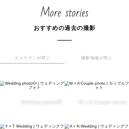
More stories
｟アートカット｠

・おくるみ　手足が見える　

おすすめの過去の撮影
・おくるみ　手足が見えない

・はだかんぼ（かご/黒背景）

・着ぐるみ　（うさぎ ）

｟ナチュラルカット｠

・ご家族・ご兄弟との集合写真

カメラマンが同じ
撮影地域が同じ
・授乳中やおむつ替えなど日常生活の中でふれあいをして
いるカット

💍ウェディングフォト🕊️

Wedding photo🐶
W × A Couple photo
˗ˏˋポージングをリードして欲しいあなたへˎˊ˗　

・リラックスして楽しむ撮影をお届け🕊

・女性目線で丁寧にお伝えします！

・肌の質感を大切にお撮りしています！
