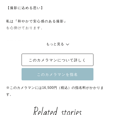
【撮影に込める思い】

私は『和やかで安心感のある撮影』

を心掛けております。

撮影を頼むとき、

もっと見る
「せっかくの節目の撮影だけど、

このカメラマンについて詳しく
撮影を依頼したことがなくて緊張するな・・」

 「ポージングや表情も

どうしたらいいんだろう・・？」・・・etc 

※このカメラマンには16,500円（税込）の指名料がかかりま
す。
と不安なこともあるかもしれません。

Related stories
そのような不安を解消し、

安心して撮影当日を迎えることができるよう 
