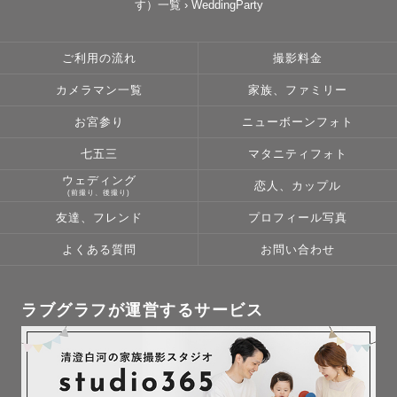
す）一覧
›
WeddingParty
撮影をお届けいたします✨

ご希望頂いたシチュエーションを

ご利用の流れ
撮影料金
うまく生かしたお写真や、

カメラマン一覧
家族、ファミリー
イメージにあったお写真をお渡しできるよう 

当日下見をしてゲストさんに合った

お宮参り
ニューボーンフォト
撮影場所もご提案いたします✨

七五三
マタニティフォト
ウェディング
恋人、カップル
⚪︎今まで撮影した都道府県

(前撮り、後撮り)
北海道（富良野/美瑛) / 神奈川 / 東京 / 千葉 / 栃木

友達、フレンド
プロフィール写真
埼玉 / 茨城 / 名古屋 / 静岡 / 愛知 / 大阪 / 京都 / 奈良 

よくある質問
お問い合わせ
兵庫（淡路島） / 和歌山 / 滋賀 / 福岡 / 沖縄

今まで様々な場所や天気の中で

ラブグラフが運営するサービス
撮影を行ってきました！

そのため具体的な撮影場所にお悩みの際も

色んな撮影場所もご提案可能です！
