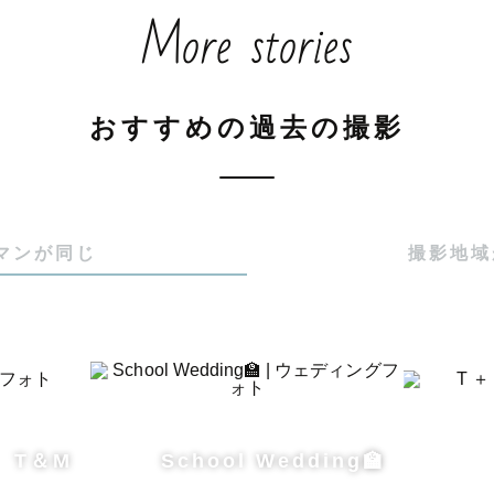
More stories
笑えるかな？」

ならオシャレに残したい。」

おすすめの過去の撮影
をお持ちの方も、どうぞご安心ください🌿

しているのは、

マンが同じ
撮影地域
しさ"を大切にしながら、

麗に、ちゃんとオシャレに残すこと。

ご家族らしい表情や空気感、

草まで丁寧に切り取り、

T＆M
School Wedding🏫
一瞬を、何年経っても見返したくなる一枚として残します