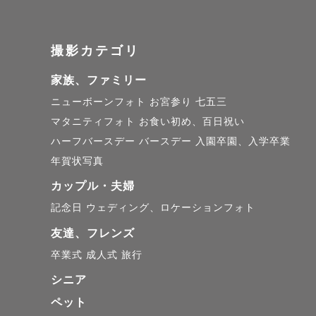
撮影カテゴリ
＝＝＝撮影
家族、ファミリー
ニューボーンフォト
お宮参り
七五三
前撮り・後
マタニティフォト
お食い初め、百日祝い
ハーフバースデー
バースデー
入園卒園、入学卒業
お宮参り・
年賀状写真
人生の大切
カップル・夫婦
記念日
ウェディング、ロケーションフォト
おふたりの
友達、フレンズ
卒業式
成人式
旅行
"今だから
シニア
一つひとつ
ペット