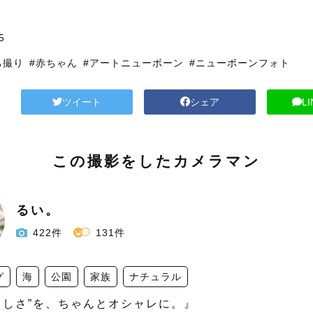
5
ち撮り
#赤ちゃん
#アートニューボーン
#ニューボーンフォト
ツイート
シェア
L
この撮影をしたカメラマン
るい。
422件
131件
グ
海
公園
家族
ナチュラル
らしさ”を、ちゃんとオシャレに。』
