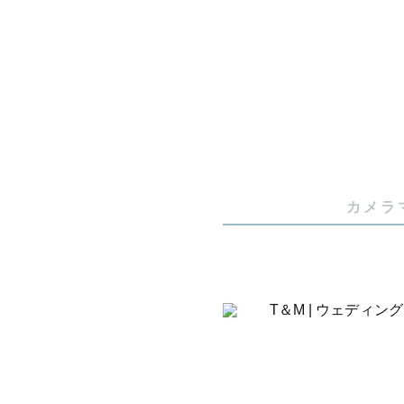
「ちゃんと
「せっかく
そんな想い
私が大切に
カメラ
"私たちら
ちゃんと綺
おふたりや
何気ない仕
今しかない