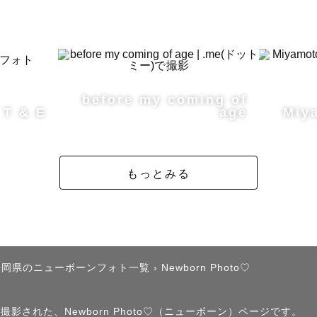
せでは、

や思い出、お子さまの性格など、

before my coming of
ことを教えてください🍀

T & E
age
Miy
話の中から、"その人らしさ"を見つけて、写真に残して
もっとみる
した時、

本当に楽しかったね。」

笑い合える時間まで、大切な思い出になりますように。

静岡県のニューボーンフォト一覧
›
Newborn Photo♡
----------------------------

撮影された、Newborn Photo♡（ニューボーン）ページです。