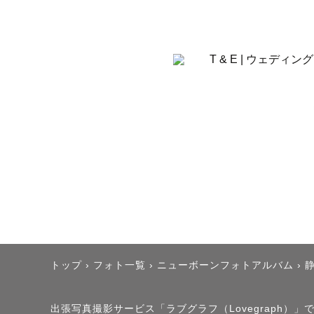
お打ち合わ
好きなこと
ぜひ皆様の
何気ないお
写真を見返
「この日、
そんな風に
トップ
›
フォト一覧
›
ニューボーンフォトアルバム
›
-------------
出張写真撮影サービス「ラブグラフ（Lovegraph）」で