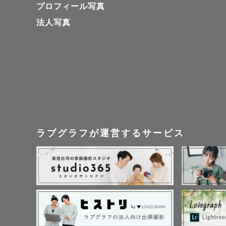
プロフィール写真
※挙式当日
法人写真
🍀 関西で
現在は静岡
関西で約4
ラブグラフが運営するサービス
帰省時には
ご希望の方
・帰省時以
・関西圏で