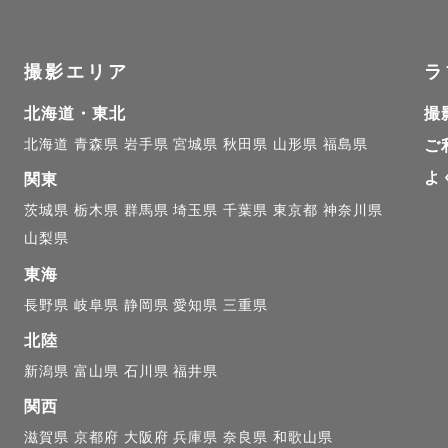
撮影エリア
ラ
について＝＝＝

北海道・東北
撮
北海道
青森県
岩手県
宮城県
秋田県
山形県
福島県
ご
撮りや挙式当日撮影を中心に活動しております📸

よ
関東
七五三・ファミリーフォト・アートニューボーンフォト
茨城県
栃木県
群馬県
埼玉県
千葉県
東京都
神奈川県
山梨県
な節目を幅広く撮影しております。

東海
長野県
岐阜県
静岡県
愛知県
三重県
新しい人生の始まりも、家族が増えていく喜びも。

北陸
"こその表情や仕草、その瞬間の空気感まで、

新潟県
富山県
石川県
福井県
大切に写真に残しています🌿

関西
滋賀県
京都府
大阪府
兵庫県
奈良県
和歌山県