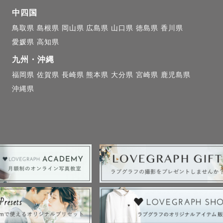
撮影は個人プランにて承っております。

中四国
鳥取県
島根県
岡山県
広島県
山口県
徳島県
香川県
愛媛県
高知県
九州・沖縄
の撮影も可能です◎

福岡県
佐賀県
長崎県
熊本県
大分県
宮崎県
鹿児島県
沖縄県
県を拠点に活動しておりますが、

年半活動していたため、

関西での撮影も承っております！

はお気軽にご相談ください💌

外の撮影も、交通費をご負担いただける場合は対応可能
のアートニューボーンフォトはお受けしておりません。
