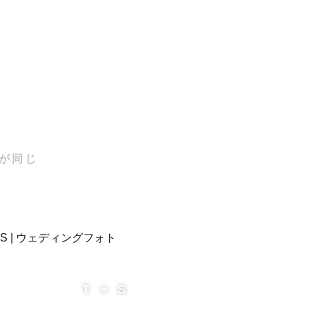
が同じ
T ＋ S
。
