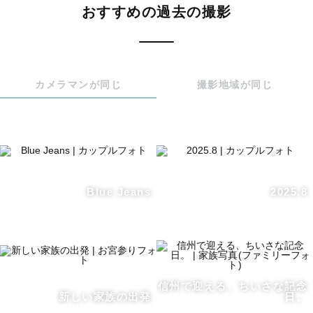
おすすめの過去の撮影
プロカメラマンとして2年目になります📷

信州の自然が大好きで、プライベートでも

たくさん写真を撮っています。

ロケ地選びはお任せください！

カメラマンが同じ
撮影地域が同じ
現在は、1歳の食いしん坊な息子を子育て中🍙

家族で写真を振り返る時間や、

温かな反応が日々の励みです◎

Blue Jeans
2025.8
﹏﹏﹏﹏﹏﹏﹏﹏撮影について﹏﹏﹏﹏﹏﹏﹏

「表情が硬くならないかな…」

「どんなポーズをとればいいんだろう？」

信州で迎える、ちいさな記念
そんな不安もあるかと思いますが、

新しい家族の出発
日。
自然な表情やポーズを引き出す撮影を
