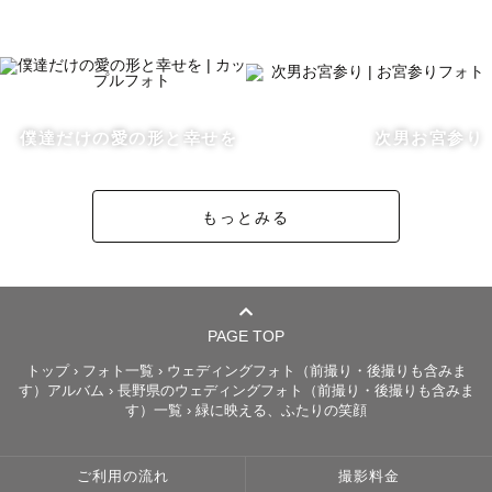
心がけておりますので

どうぞ安心してお任せください🌿

撮影後は大切なデータを二重でバックアップし、

その日のうちに数枚編集した写真をお送りして、

僕達だけの愛の形と幸せを
次男お宮参り
色味の確認をお願いしております🎨

もっとみる
﹏﹏﹏﹏﹏﹏﹏ご予約について﹏﹏﹏﹏﹏﹏﹏

基本的に 土・日・月・祝日 に

撮影枠を設けております。

PAGE TOP
また、お早めにご相談いただければ

トップ
›
フォト一覧
›
ウェディングフォト（前撮り・後撮りも含みま
す）アルバム
›
長野県のウェディングフォト（前撮り・後撮りも含みま
上記以外の日程でも撮影可能な場合がございます。

す）一覧
›
緑に映える、ふたりの笑顔
お気軽に下記公式LINEアカウントより

お問い合わせください。

ご利用の流れ
撮影料金