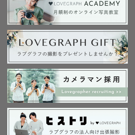
富士見町・原村etc.）

・松本地域

（松本市・塩尻市・安曇野市・山形村

朝日村etc.）

・上伊那地域

（伊那市・駒ヶ根市・辰野町・箕輪町

南箕輪村・宮田村・飯島町etc.）

・東信地域

（上田市・東御市・佐久市・小諸市

軽井沢町・御代田町・立科町・長和町

青木村etc.）

※その他の地域も撮影可能です。

交通費が3,000円を超える場合は、

超過分のみご負担をお願いしております。

﹏﹏﹏﹏﹏﹏﹏撮影時間について ﹏﹏﹏﹏﹏﹏
