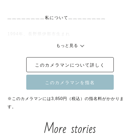
﹏﹏﹏﹏﹏﹏﹏﹏私について﹏﹏﹏﹏﹏﹏﹏﹏

1994年、長野県伊那市生まれ

もっと見る
148cmの小柄な体格で

穏やかで親しみやすい雰囲気

このカメラマンについて詳しく
と言っていただきます。

理学療法士として総合病院で5年

デイサービスで2年勤務経験があります。

※このカメラマンには3,850円（税込）の指名料がかかりま
幅広い世代の方と関わる中で、

す。
”その人の人生に寄り添うこと”

の大切さを学びました💭

More stories
この想いは、今の撮影でも大切にしています。

社会人になり趣味として写真を撮って9年目、
