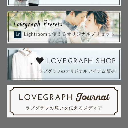
自然光を活かした、やわらかく温かな雰囲気の

お写真をご希望の方は、午前中早めのお時間や、

夕方のお時間帯をおすすめしております☀️

10:30〜14:00頃は太陽の位置が高く

光が強くなりやすいため、お顔に影ができやすく

写りに影響することがあります。

季節やロケーションによって

おすすめの時間帯が異なるため、

ご希望の場所や撮影内容に合わせてご提案させていただき
ます。

﹏﹏﹏﹏﹏﹏﹏写真に込める想い﹏﹏﹏﹏﹏﹏

私自身、写真を“撮ること”だけでなく、
