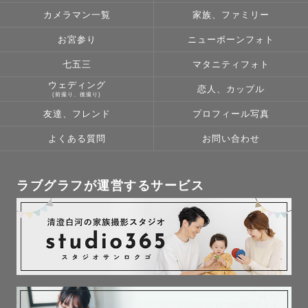
🔗https://lin.ee/Le0QiIC

カメラマン一覧
家族、ファミリー
お宮参り
ニューボーンフォト
いつもご依頼いただいているリピーターさまには、

感謝の気持ちを込めて指名料を割引させていただいており
七五三
マタニティフォト
ます🌿

ウェディング
恋人、カップル
(前撮り、後撮り)
ご検討中の方はお気軽にご相談ください✉️

友達、フレンド
プロフィール写真
よくある質問
お問い合わせ
﹏﹏﹏﹏﹏﹏対応エリア・交通費﹏﹏﹏﹏﹏﹏﹏

ラブグラフが運営するサービス
長野県内どこでも出張撮影可能です◎

現在、家族の協力を得ながら活動している

ため、お日にちによって対応可能エリアが

異なります。まずはお気軽にご相談ください✉️

【交通費無料エリア】

・諏訪地域

（諏訪市・岡谷市・茅野市・下諏訪町
