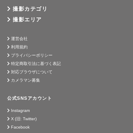
撮ってもらうこと、

撮影カテゴリ
写真を眺める時間も好きです。

撮影エリア
父が子どものように涙を流した結婚式の1枚。

愛おしい時間を形に残したマタニティフォト。

運営会社
家族の始まりを祝ったお宮参り。

利用規約
笑顔と成長に包まれた1歳のバースデーフォト。

プライバシーポリシー
特定商取引法に基づく表記
辛い時、悲しい時、大変な時期にこそ、

対応ブラウザについて
写真は元気をくれ、幸せを思い出させてくれる、

カメラマン募集
" 強い味方 ” になります。

十年後、二十年後に見返した時も、

公式SNSアカウント
笑顔になれる一枚を＿＿

そんな想いでシャッターを切っています。

Instagram
X (旧: Twitter)
Facebook
最後までご覧いただきありがとうございます！
