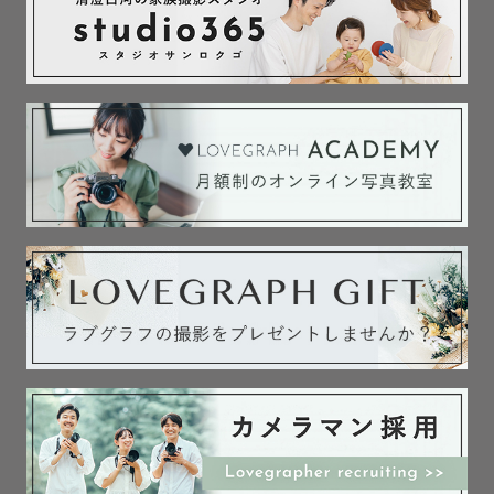
お気軽にご連絡下さい。

✐撮影中

とにかく楽しみましょう✨

はじめはどなたも緊張するかと思います！

僕も緊張します！笑

しかし、撮り始めていくうちに｢あれ、友達だったっけ？｣
と思って頂けるくらい楽しい撮影になるよう心がけていき
ます😎

✐撮影後

写真は1〜2週間以内に納品します。

1枚1枚丁寧に編集させて頂きます。

またこの人に撮ってもらいたいと思って頂けたら泣いて喜
びます！

[撮影可能日]

平日も土日祝の撮影が可能です。
