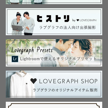
平日の方が人が少ないのでおすすめではあります。

お気軽にお問い合わせ下さい🤤

[交通費について]

往復3000円までは撮影料に含まれています。ですが、超過
分はご負担頂きますのでご了承ください。（その場合はこ
ちらからご案内致します。）

[最後に]

撮影という堅苦しいものはやめて二人の素のまんまを僕に
見せてください！

カメラ目線で｢はい！チーズ｣などは言いません。

二人の自然なありのままを撮っていきます！

こんな僕ですが、必ずその日の撮影が楽しかったと思える
日になることを僕が保証します。