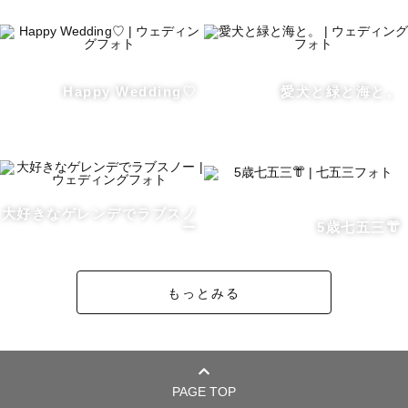
い！！！

気付いたら友達みたいになってるかも？！🤭

[撮影に対する想い]

Happy Wedding♡
愛犬と緑と海と。
✐一家の専属カメラマンになる！！！

一体何を言ってるんだ？って感じですよね笑

これは僕がラブグラフに入って目標にしていることです。

まず、カップルフォトを撮りその二人が結婚してウェディ
ングフォトを撮り新しい命を授かりマタニティフォトを撮
大好きなゲレンデでラブスノ
り産まれてからニューボーンフォトやお宮参りを撮りそし
ー
5歳七五三👘
て七五三を撮ると言うようにその家族の人生の思い出を残
すお手伝いをさせて頂きたいと考えております。

もっとみる
その為リピートして頂けるよう一組一組丁寧に対応させて
頂いております。

僕は大切な人の幸せを形に残したいと思いLovegraphに入
りました。

PAGE TOP