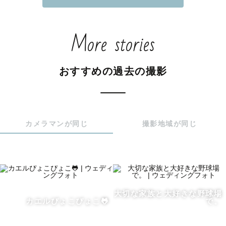
数あるカメラマンの中から

ご覧頂きありがとうございます！

More stories
関東Lovegrapherの｢おさく｣と申します！

親しみを込めてさっくんと呼んで頂けたら飛んで喜びます
😂

おすすめの過去の撮影
[おさくってどんな人？]

✐趣味

カメラマンが同じ
撮影地域が同じ
ロックバンドが好きで良くフェスに行ったりしています🎸

冬はスノーボードをよくします🏂

✐お仕事は東京でタクシードライバーをしています。

その為東京の地理はお任せ下さい

※一部を除く

仕事柄色々な方と関わることが多く話すことがとても大好
大切な家族と大好きな野球場
カエルぴょこぴょこ🐸
で。
きです。

なので、人見知りや話すのが少し苦手な方僕にお任せ下さ