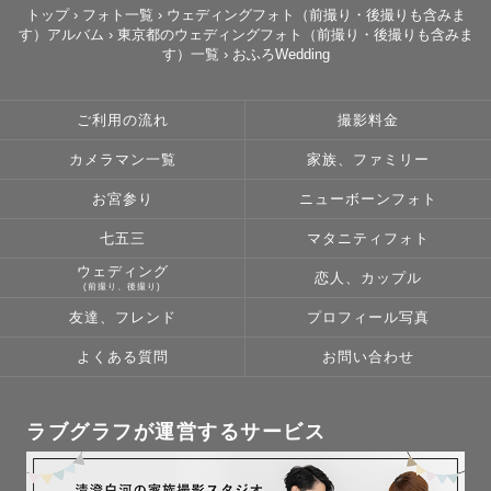
幸せの価値観は人それぞれあるかと思います。

トップ
›
フォト一覧
›
ウェディングフォト（前撮り・後撮りも含みま
す）アルバム
›
東京都のウェディングフォト（前撮り・後撮りも含みま
家族と過ごしてる時間、友達と過ごしてる時間、恋人や大
す）一覧
›
おふろWedding
切な人と過ごしてる時間大きい幸せも大切ですが、小さい
幸せは日常の中に沢山あると思います。僕はそんな小さな
ご利用の流れ
撮影料金
幸せから大きい幸せまで全てを形に残し、色々な人の宝物
になればと思ってます。

カメラマン一覧
家族、ファミリー
僕に皆様の幸せを届けるお手伝いをさせて下さい！

お宮参り
ニューボーンフォト
七五三
マタニティフォト
[撮影までの流れ]

ウェディング
恋人、カップル
(前撮り、後撮り)
友達、フレンド
プロフィール写真
✐撮影前

当日スムーズかつ、不安点を解決出来るよう事前に打ち合
よくある質問
お問い合わせ
わせを行います。

写真の好みやどんなのが撮りたいとかどこで撮るのがおす
ラブグラフが運営するサービス
すめなの？などなんでも承ります！

些細なことでも構いません。
