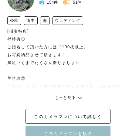
154件
51件
公園
街中
海
ウェディング
[指名特典]

🎁特典① 

ご指名して頂いた方には『100枚以上』

お写真納品させて頂きます！

満足いくまでたくさん撮りましょ✨

💐特典②

ご指名して頂いた方に無料でチェキをお貸し出来ます！

お気軽にお申し付けください📩

もっと見る
このカメラマンについて詳しく
✎︎＿＿＿＿＿＿＿＿＿＿＿＿＿＿

はじめまして！
