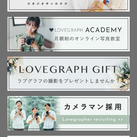
-楽しく。 

写真の撮影といわれるとなんだか緊張してしまいますよ
ね？僕も撮るのは得意ですが、撮られるのは苦手なのでよ
くわかります。 でも、安心してください。撮影中は何気な
いお話やお子さんとの遊びのなかで終始リラックスした雰
囲気で撮影を行っていきます。そして、撮影を楽しむこと
を大切にしています。 家族の皆さんと過ごす撮影の時間が
僕は大好きです。そんな気持ちが伝わって皆さんにも楽し
い時間を過ごしていただければいいなと思っています。 思
い出を撮るだけではなく、撮影の一日を家族のかけがえの
ない思い出にできたらいいなと思っています。

たくさんのカメラマンがいる中で選ぶのは大変だと思いま
す。

僕の過去の作例を見て、良いなと思ったらお気軽にお問合
せくださいませ。
