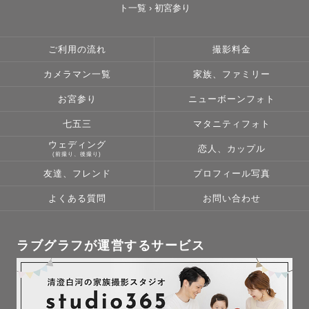
ト一覧
›
初宮参り
-子供のペースで。 

お子様がいる家族の写真を撮るとき、お子様ペースで撮影
をすすめています。ご機嫌斜めだったり、慣れない撮影が
ご利用の流れ
撮影料金
いやだったりすることもありますよね。そんな時は自由に
カメラマン一覧
家族、ファミリー
遊んでもらいながら写真を撮ったり泣き止んで少し落ち着
くのを待ったり、時間が許す限り、ゆったりと撮影をする
お宮参り
ニューボーンフォト
ことができるように心がけています。 

七五三
マタニティフォト
ウェディング
恋人、カップル
-みんなで一緒に。 

(前撮り、後撮り)
皆さんが今まで撮った家族写真に家族みんなが揃って撮っ
友達、フレンド
プロフィール写真
たものは何枚ありますか？どうしても誰かがカメラマンに
よくある質問
お問い合わせ
なってしまってなかなか撮れないと思います。 ぼくは家族
の一番の写真は、やっぱり家族みんなが揃ったものだと思
っています。ですからみんな一緒の写真をけっこう撮りま
ラブグラフが運営するサービス
す。ぜひそんな写真を一枚、お家に飾ってくれたらうれし
いな、 そんな風に思っています。
