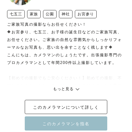
七五三
家族
公園
神社
お宮参り
ご家族写真の撮影ならお任せください！

🔶お宮参り、七五三、お子様の誕生日などのご家族写真、
お任せください。ご家族の自然な雰囲気からしっかりフォ
ーマルなお写真も、思い出を余すことなく残します🔶

こんにちは、カメラマンのしょうたです。出張撮影専門の
プロカメラマンとして年間200件以上撮影しています。

【初めての撮影でもご安心ください！】初めての撮影、不
安なことやわからないことがたくさんありますよね？豊富
もっと見る
な撮影経験でお打ち合わせから撮影、納品までしっかりサ
ポートいたします！どんなことでも遠慮なくお問合せくだ
このカメラマンについて詳しく
さい。

ウェディングの前撮り、カップルさんも撮影しています。

【納品枚数】平均100～120枚程度納品させていただいてい