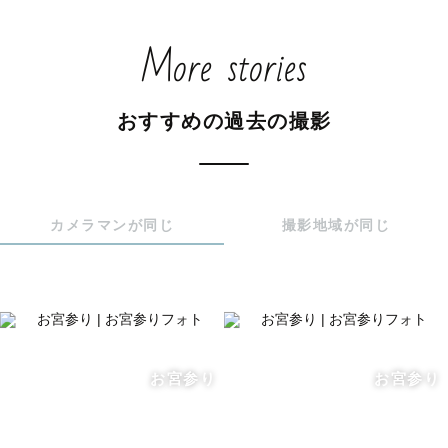
ます。たくさんの思い出、いろんな表情を残してあげた
More stories
い、そんな風に思っています。

おすすめの過去の撮影
撮影当日は楽しく会話しながらしっかりリードいたしま
す！七五三やお宮参りなどのイベント、ご両家が集まるフ
ォーマルな撮影は服装はもちろん礼節をもって対応いたし
ます。撮影の一日が一生思い出に残る素敵な一日になるよ
カメラマンが同じ
撮影地域が同じ
う心を込めて撮影いたします。ぜひ撮影の一日を一緒に楽
しみましょう(^-^)

🍀撮影の際、大切にしていること🍀

家族写真を撮るとき大切にしている想いを綴ってみまし
た。

お宮参り
お宮参り
-子供写真だけではない、“家族写真”を撮る。 

その時の家族の思い出や雰囲気が伝わる写真を撮るように