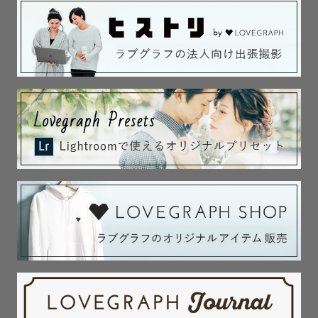
✼••┈┈┈┈••✼••┈┈┈┈••✼✼••┈┈┈┈••✼••┈┈┈┈••✼✼••┈┈┈┈•