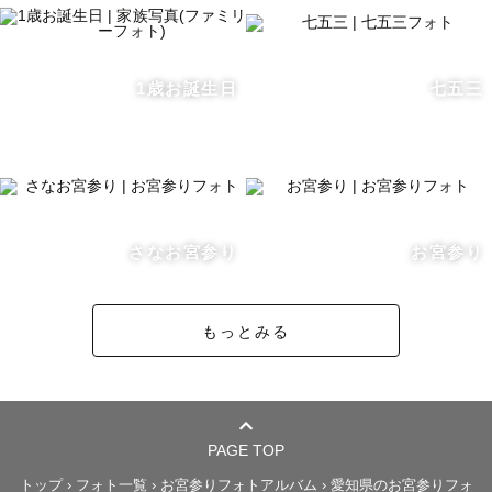
しています。 子供のかわいい姿を撮るだけではなく、そこ
に愛のある写真を撮りたいと思っています。ファインダー
の向こうにその家族の10年後、20年後先の姿を想像し、 
1歳お誕生日
七五三
子供が大きくなった時に自分がどれだけ愛されて育ったか
それが伝わる写真を残したいと思っています。愛する人の
ために残したい、そんな思いを大切にしています。

-プロとして、美しく残す。 

家族の思い出や雰囲気をとらえた写真。写真を撮ることが
さなお宮参り
お宮参り
すごく身近になった近年、そのシャッターチャンスは普段
一緒に過ごしている家族のほうがたくさんあります。でも
もっとみる
技術がなければいい写真を残すのは難しいです。僕が撮影
できる時間はごくわずかですが、プロとしての技術と妥協
のない本物の道具で限られたシャッターチャンスを 美しい
一枚として残します。また、撮影後の編集でも一枚ずつ編
集し、より質の高いものにしています。

PAGE TOP
トップ
›
フォト一覧
›
お宮参りフォトアルバム
›
愛知県のお宮参りフォ