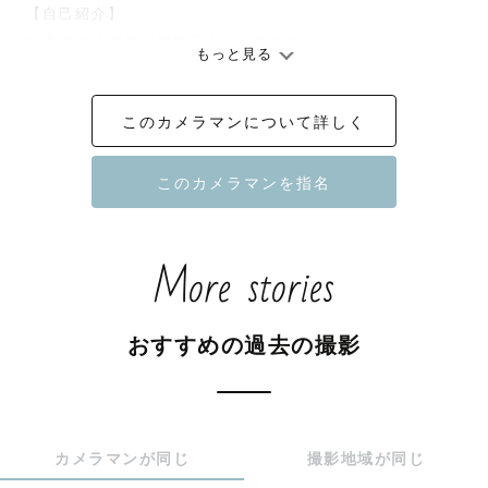
【自己紹介】

岐阜県の小京都「飛騨高山」在住です！

もっと見る
古い町並みや世界遺産の白川郷、ご旅行の思い出も地元民
ならではのスポットをご紹介できます✨

このカメラマンについて詳しく
写真を撮られることが苦手な方もご安心ください！

僕も苦手です…😅

気持ちがわかるからこそ寄り添って撮影いたします！

一緒に楽しい時間を過ごしましょう♪

More stories
【主な撮影エリア】

基本的には岐阜県、富山県、石川県、福井県での撮影にな
おすすめの過去の撮影
ります。

交通費をいただければ、全国どこでも出張します！

△や×の場合も、ぜひ一度相談ください！

カメラマンが同じ
撮影地域が同じ
【撮影に込めている想い】
