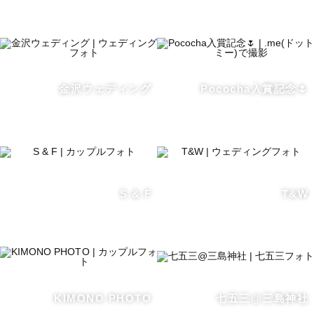
見返して頬が緩むような、当たり前にそばにある幸せに気
づけるような「今」を残したい！

そんな気持ちで撮影しています。

撮影した写真はもちろん、撮影体験も素敵な思い出になる
ように一生懸命撮影させていただきます！

金沢ウェディング
Pococha入賞記念🌷
一緒に素敵な時間を作りましょう✨

「どんな写真を残したいか」「どこで撮影したいか」「ど
んなものが好きなのか」

などなど、あなたのことを色々教えてください。

S & F
T&W
当日の撮影のイメージを一緒に考えましょう！そして一緒
に楽しみましょう！

当日は、みなさんの自然な姿を撮影させていただきます。

そして撮影後は、当日の記憶がより鮮やかに蘇るよう、何
度も見返していただけるよう、想いを込めてレタッチしま
す。

KIMONO PHOTO
七五三@三島神社