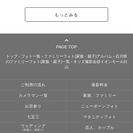
【最後に】

もっとみる
ここまでご覧いただき、本当にありがとうございます！

ご質問やご依頼など、お気軽にお問い合わせ下さい！

皆様にお会いできる日を楽しみにしております☺️
PAGE TOP
トップ
›
フォト一覧
›
ファミリーフォト(家族・親子)アルバム
›
石川県
のファミリーフォト(家族・親子)一覧
›
キッズ撮影会@イオンモール白
山
ご利用の流れ
撮影料金
カメラマン一覧
家族、ファミリー
お宮参り
ニューボーンフォト
七五三
マタニティフォト
ウェディング
恋人、カップル
(前撮り、後撮り)