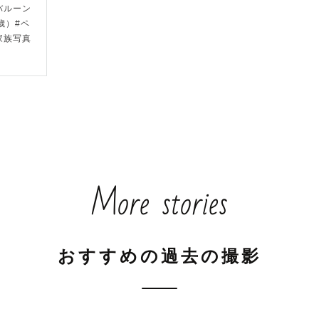
バルーン
真のイメージやご依頼への想いなどをヒアリングいたし
歳）#ペ
ーズや一緒に写したい大切なもの、不安なことなどなん
家族写真
ではなく、ご希望に合わせてzoomやLINEのビデオ通
わせも可能です）

ルが × や △ でも対応可能な場合がございます。

明点、ご相談などもLINE公式アカウントよりお気軽に
More stories


を使用した撮影は対応しておりませんのでご了承ください
おすすめの過去の撮影
-- アートニューボーンフォトについて ----------
