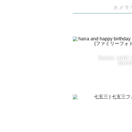
赤ちゃんが
カメラ
での撮影がお
ご出産前か
事前にご相
きる限り準
hana and
birt
--------
[ アートニュ
おくるみ7
かご3種（
ヘッドアク
ビークラウ
背景布(白、