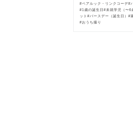
#ペアルック・リンクコーデ#
事前にお写
#1歳の誕生日#未就学児（〜6
撮りたいポ
ット#バースデー（誕生日）#
#おうち撮り
ください🌿

（文面だけ
での打ち合
スケジュー
その他ご不
せください。
※ストロボ
--------