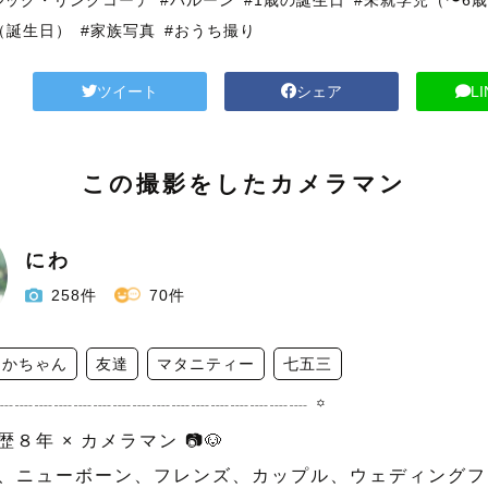
ルック・リンクコーデ
#バルーン
#1歳の誕生日
#未就学児（〜6
（誕生日）
#家族写真
#おうち撮り
ツイート
シェア
L
この撮影をしたカメラマン
にわ
258件
70件
あかちゃん
友達
マタニティー
七五三
┈┈┈┈┈┈┈┈┈┈┈┈┈┈┈┈┈ ꙳

８年 × カメラマン 📷🐶

、ニューボーン、フレンズ、カップル、ウェディングフォト