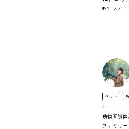
Tag：
#ペア
#バースデー
ペット
꙳ ┈┈┈
動物看護師歴
ファミリー