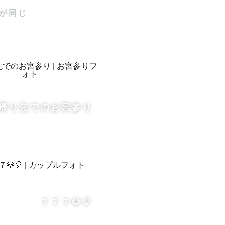
2週間以内
が同じ
きるようで
帰り先でのお宮参り
バンド、ベ
７７７🐶🎈