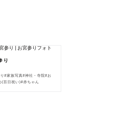
🚘💭

参り
参り#家族写真#神社・寺院#お
め(百日祝い)#赤ちゃん
いただきます