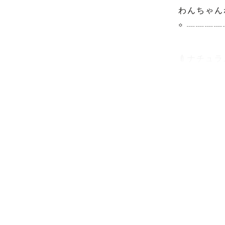
わんちゃん
꙳ ┈┈┈
🍼ナチュ
👘七五三認
👶🏻お宮
💍ウェデ
この度は数
ます！

はじめまし
東海Loveg