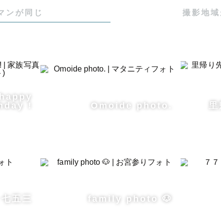
深く眠ってくれやすく、より新生児らしさを残せる生後
マンが同じ
撮影地域
すすめです👶🏻

ら仮の日程でお申し込みいただいて問題ございません。

談いただけましたら、ご出産日が前後した際にも調整で
備いたします。

 happy
hday !
Omoide photo.
里
-- 無料でご用意できる小物について ----------

ーボーン ]

種（白、グレー、水色、黄色、ピンク系）

白の四角いかご、茶色の丸かご、茶色系のお花型のかご)

セサリー（ベージュのくまさん帽子、白いお花のヘッド
七五三
family photo 🐶
ン、リボン3色）

水色、ピンク)
