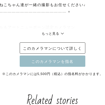
ねこちゃん達が一緒の撮影もお任せください♩

┈┈┈┈┈┈┈┈┈┈┈┈┈┈┈┈┈ ꙳

ラル＆アートニューボーン認定カメラマン

もっと見る
定カメラマン

参り認定カメラマン

このカメラマンについて詳しく
ィング認定カメラマン

多くのカメラマンの中からページをご覧いただきありが
※このカメラマンには5,500円（税込）の指名料がかかります。
Related stories
て！

rapherの ” にわ ” と申します！
