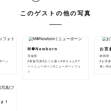
このゲストの他の写真
  撮影対応地域 ----------

野県 / 山梨県 / 愛知県

点に活動していますが、定期的に長野県と行き来しています
M❁Newborn
お宮
域も対応可能な場合がございます。

茨城県
静岡県
LINEアカウントよりお問い合わせください📩  ̖́-‬

#ペッ
#家族写真#おうち撮り#赤ちゃん#ア
#お宮
ートニューボーン#ニューボーンフォ
食い初
ト
交通費が3,000円以上の場合、交通費のご相談をさせて
ください。

 撮影について ----------

y !