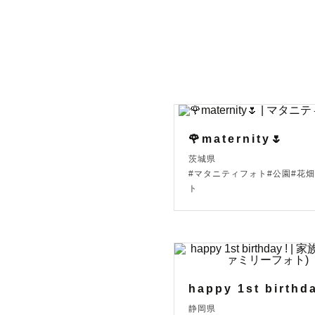
----------
静岡県 / 長
静岡県を拠
🌹maternity🌷
その他の地
茨城県
お気軽に公式
#マタニティフォト#公園#花畑
ト
※ 往復の
のでご了承
----------
happy 1st birthda
静岡県