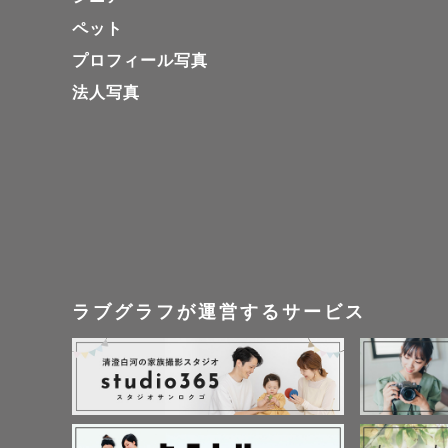
の中がどん
ペット
たらなと思
プロフィール写真
法人写真
旅行中の家
の思い出を
「今この瞬
＊ナチュラ
ご自宅で、
ラブグラフが運営するサービス
やお着替え
いつも通り
この時期の
ひ、この時