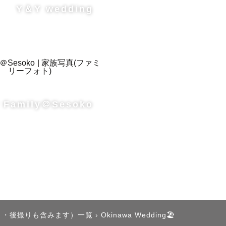
Y＆Y wedding
風の向き、
きます。

寧に切り取
 Family＠Sesoko
な撮影にな
だきます。

ージングの
り・後撮りも含みます）一覧
›
Okinawa Wedding🏖️