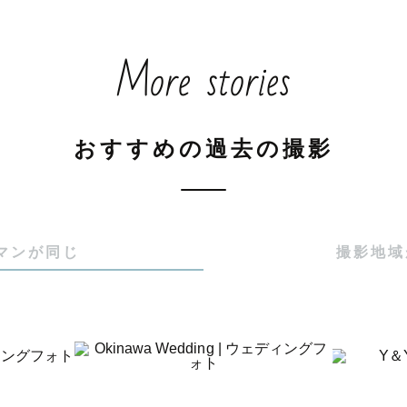
ます😊

More stories
学生男児2人の母でもあります。

ンからウエディングまで、素敵な瞬間を残すお手伝いを
おすすめの過去の撮影
、備瀬のフクギ並木はジャンルを問わず撮影禁止です。（2
マンが同じ
撮影地域
て📷

な海や緑と、今の瞬間を写真に閉じ込められるよう、全