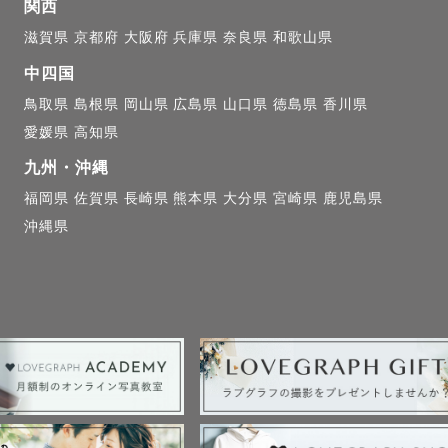
なに幸せで尊い瞬間であるかを、写真に残すことで感じ
関西
います。

滋賀県
京都府
大阪府
兵庫県
奈良県
和歌山県
中四国
族全員の写真はなかなか撮れません。そんな家族に寄り
鳥取県
島根県
岡山県
広島県
山口県
徳島県
香川県
残すお手伝いもさせていただけたらなと思っています。

愛媛県
高知県
九州・沖縄
間の幸せをいつかの未来に」

福岡県
佐賀県
長崎県
熊本県
大分県
宮崎県
鹿児島県
沖縄県
ルニューボーン撮影　

ありのままの赤ちゃんとの生活を写真に納めさせて頂き
、ミルクタイムや泣き顔も可愛い瞬間になりますので、
過ごしていただけたらなと思います。

赤ちゃんは1日1日毎日成長が著しく、表情も変わって
期にしか撮れないお写真を残して頂きたいと思います。
