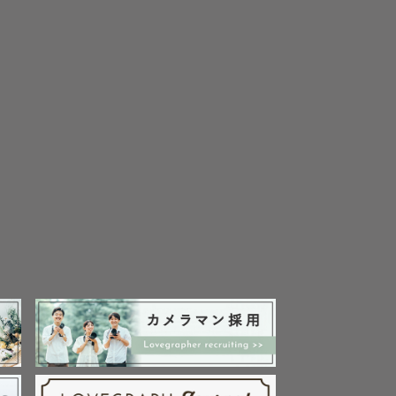
ていただけ
添って、旅
ます。沐浴
ご家族には
いきます。ぜ