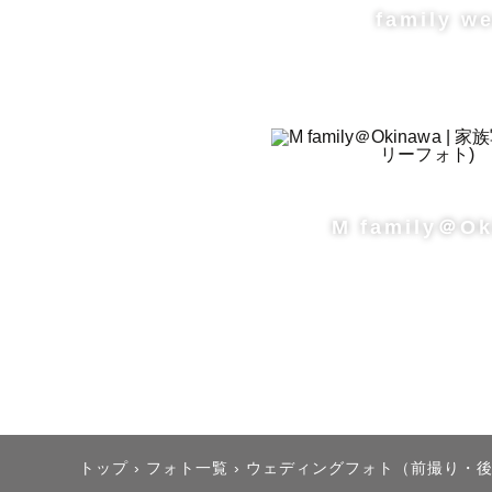
さんとカメ
family w
どのビーチ
波の高さな
沖縄旅行の
らせていた
M family＠O
＊ウエディ
天気予報が
ります。撮
ご希望のポ
ご提案もさ
トップ
›
フォト一覧
›
ウェディングフォト（前撮り・