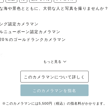
な海や景色とともに、大切な人と写真を撮りませんか？

ィング認定カメラマン

ラルニューボーン認定カメラマン

位20％のゴールドランクカメラマン

て。

もっと見る
graphカメラマンの「はる」です。

このカメラマンについて詳しく
を写真にぎゅっと閉じ込めて未来への贈り物に。

可愛い写真を。

くなる、リビングに飾っても違和感のない、そんな写真
※このカメラマンには5,500円（税込）の指名料がかかります。