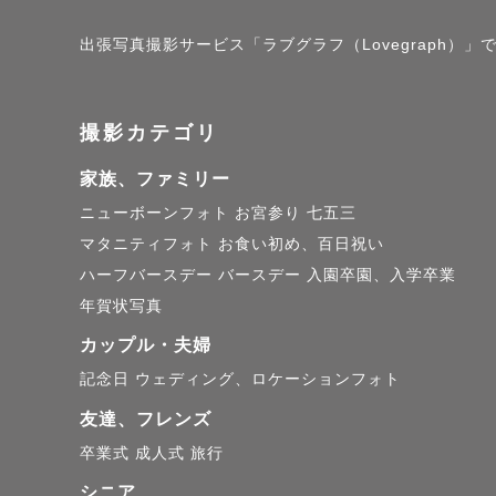
ウエディン
出張写真撮影サービス「ラブグラフ（Lovegraph）」で撮
ウエディン
特に沖縄の
撮影カテゴリ
にタキシー
家族、ファミリー
たします。
ニューボーンフォト
お宮参り
七五三
マタニティフォト
お食い初め、百日祝い
お二人の幸
ハーフバースデー
バースデー
入園卒園、入学卒業
年賀状写真
＊ファミリ
カップル・夫婦
もともと子
記念日
ウェディング、ロケーションフォト
フォトグラ
友達、フレンズ
卒業式
成人式
旅行
子どもが小
シニア