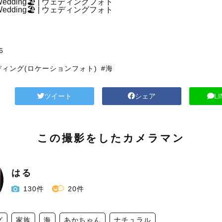
6
ディング(ロケーションフォト)
#海
ツイート
シェア
L
この撮影をしたカメラマン
はる
130件
20件
グ
家族
海
あかちゃん
ナチュラル