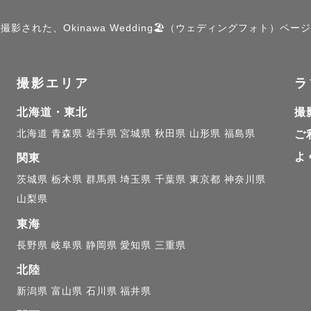
グドレスでのクラシックな撮影や、ワンピースなどでの
影された、Okinawa Wedding🏖️（ウェディングフォト）ペー
グ撮影もおすすめです。

夏は暑いので、男性のタキシードは体調管理が難しくな
撮影エリア
ラ
ドでの撮影をご希望の場合は、汗染みの目立たない色を
北海道・東北
撮
また、夏に限り、日の出と共に早朝撮影も承っております
北海道
青森県
岩手県
宮城県
秋田県
山形県
福島県
ご
よ
せな空気感をそのまま写真に残せるような撮影を心がけ
関東
茨城県
栃木県
群馬県
埼玉県
千葉県
東京都
神奈川県
山梨県
ー撮影

東海
どもと関わる仕事をしていたことから、子どもの写真を
長野県
岐阜県
静岡県
愛知県
三重県
ファーになりました。

北陸
さいうちは毎日がバタバタと嵐のように過ぎていきます
新潟県
富山県
石川県
福井県