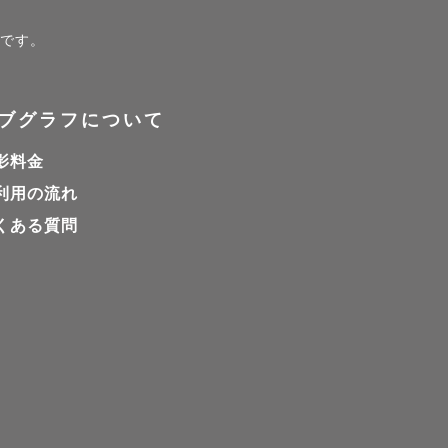
カジュアル
ジです。
ります。夏
ブグラフについて
おすすめい
影料金
。

利用の流れ
くある質問
ています。

撮りたくて
が、その嵐