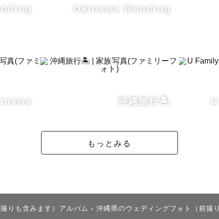
ラと向き合って撮影を行っています。

edding
Okinawa Wedding
で撮るか？その日の潮の満ち引き、潮位、太陽の高さや
ど色々な条件を考慮して撮影場所の提案もさせていただ
思い出に、またいつもの場所で。大切な人との瞬間を丁
だきます。

kinawa
沖縄旅行🏝️
U
ング撮影

くるくる変わる沖縄で、撮影場所の選び方がとても大事
もっとみる
影日ギリギリまで、日程調整や場所の調整もさせていた
ーズや雰囲気など事前にご相談ください。こちらからポ
せていただきます。

後撮りも含みます）アルバム
›
沖縄県のウェディングフォト（前撮