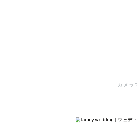
お撮りしてい
小学生・中
ニューボー
だきます。

⚠️今現在
月〜）

カメラ
＊撮影につい
沖縄の綺麗