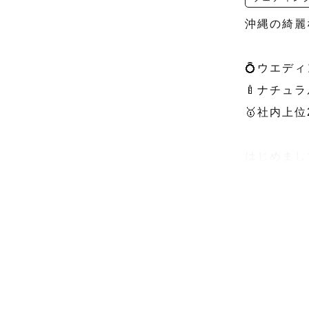
沖縄の綺麗
💍ウエデ
🍼ナチュ
🥇社内上
はじめまし
沖縄Love
今この瞬間
おしゃれで
いつもみた