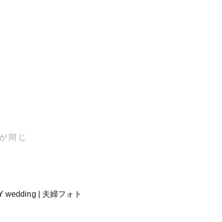
させていた
025年5
が同じ
力でゲスト