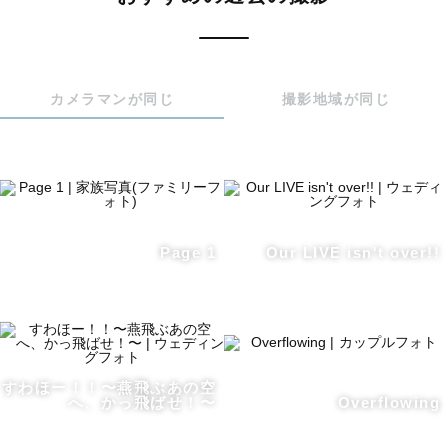
《こんな方はぜひお任せください！》

「💭写真を撮る”理由”を大切にしたい方」

カメラマンが同じ
撮影地域が同じ
写真を通して

最高の想い出を創りたい、

忘れられない人生の節目を残したい、

自分を肯定してあげたい、

自分の育った文化を大切にしたい、

周りにあるものに感謝を伝えたい。

Page 1
Our LIVE isn't over!!
理由は何だって大丈夫です、

私にその想いをぜひ委ねてください。

その理由や動機を大切に

シャッターを切らせていただきます😌

すわほー！！〜燕飛ぶあの空
皆様と共に過ごせることに感謝して

へ、かっ飛ばせ！〜
Overflowing
写真が繋いでくれたそのご縁を

必ず最高のものにするとお約束します🤝🏻
