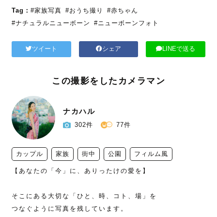
Tag：
#家族写真
#おうち撮り
#赤ちゃん
#ナチュラルニューボーン
#ニューボーンフォト
ツイート
シェア
LINEで送る
この撮影をしたカメラマン
ナカハル
302件
77件
カップル
家族
街中
公園
フィルム風
【あなたの「今」に、ありったけの愛を】

そこにある大切な「ひと、時、コト、場」を

つなぐように写真を残しています。
