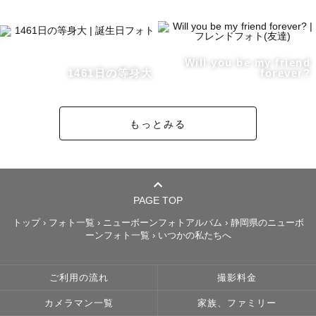
《私の届ける写真と撮影体験》

Will you be my friend
「写真を理由、少し特別な私たちを。」

1461日の等身大
forever?
よく、選んでいただく理由に

もっとみる
「自然体」という言葉をあげていただきます。

多分それは、私のスタンスが

”写真を撮るためにつくった瞬間を撮る”

ということではなく

”ただそこにある時間に惹かれて撮る”

PAGE TOP
というものだからかもしれません。

トップ
›
フォト一覧
›
ニューボーンフォトアルバム
›
静岡県のニューボ
ーンフォト一覧
›
いつかの私たちへ
ご希望のカットをお伺いしつつ

「この日、何して過ごしましょう」

ご利用の流れ
撮影料金
という会話をよくします💭

カメラマン一覧
家族、ファミリー
お二人の思い出のお店に行こうか、
