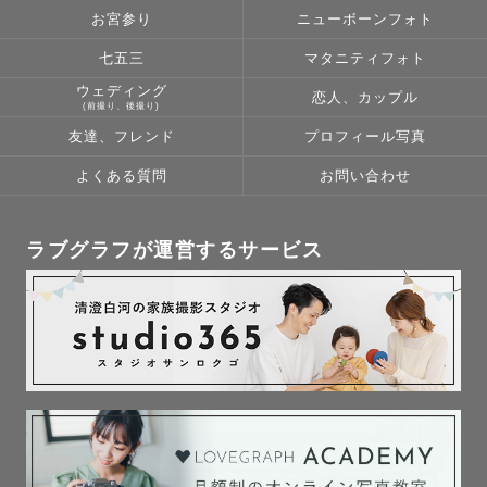
お子様が大好きなお絵描きをしようか、

お宮参り
ニューボーンフォト
ご夫婦で訪れてた桜を3人で見に行こうか。

七五三
マタニティフォト
飾らなくても、そこにある想い、瞬間

ウェディング
恋人、カップル
そしてみなさんそのものが素敵です！

(前撮り、後撮り)
友達、フレンド
プロフィール写真
でも、カメラマンの私がいるのも事実。

よくある質問
お問い合わせ
なので

「どんな今、そして想い出を残すか」を

皆様とたくさん考え、一緒に創ります🤝🏻

ラブグラフが運営するサービス
撮影地、撮影テーマ、何して過ごすかなど

対話の中で色々ご提案させていただきます！

┈┈┈┈┈┈┈┈┈┈┈┈┈┈┈

◆もくじ

１．撮影・写真に込める想い

２．撮影について
