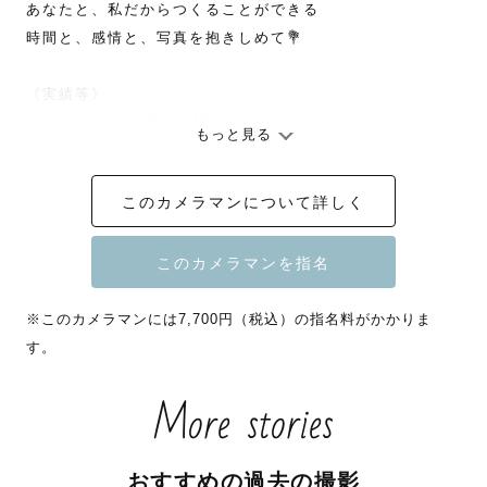
あなたと、私だからつくることができる

時間と、感情と、写真を抱きしめて💐

《実績等》

💎Lovegraph社内上位10%

もっと見る
　 プラチナランクカメラマン

🏆Lovegraph Quater Award 2024

このカメラマンについて詳しく
　 カップル部門優秀賞受賞

　 Lovegraph Quater Award 2026

    最優秀賞、フレンズ部門優秀賞受賞

🎖️Lovegraph Award 2025

※このカメラマンには7,700円（税込）の指名料がかかりま
　  特別賞受賞

す。
🧑🏻‍🏫Lovegraphスクール事業講師担当

💬レビュー平均点数5★★★★★

More stories
📸名古屋みなと祭り2024,2025撮影

　 名古屋商店街オープンHP用写真撮影

おすすめの過去の撮影