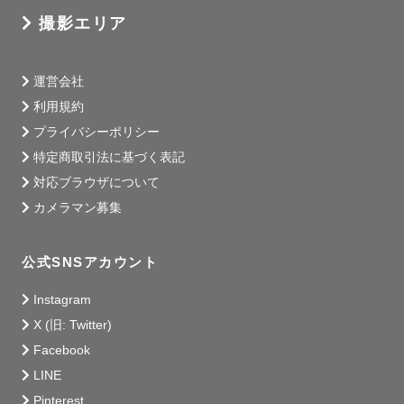
撮影エリア
「私たちだけのSpecial order made」

結婚を理由に、とびきり主役になる

運営会社
そんな日を作りませんか？

利用規約
お2人にはお2人だけの

プライバシーポリシー
ウェディング撮影のカタチがあります。

特定商取引法に基づく表記
対応ブラウザについて
出会いのきっかけ、想い出の場所、

カメラマン募集
忘れられない出来事。

せっかくならそれらも全部詰め込みませんか？

ドレスもヘアメイクも、もちろん写真も

公式SNSアカウント
全部全部お二人らしさ全開で

Instagram
計画からワクワクしちゃうような

X (旧: Twitter)
撮影を一緒に作りましょう🤝🏻

Facebook
私自身、他の人と絶対に被りたくない派です笑

LINE
お二人とたくさん向き合い、

Pinterest