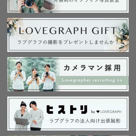
３．わたしについて

４．最後に

┈┈┈┈┈┈┈┈┈┈┈┈┈┈┈

１．撮影・写真に込める想い

ーあなたの「今」に、ありったけの愛を

人生の節目にご一緒させていただいたり

色んな方の日常に飛び込ませていただいたり

その中で私自身も気持ちや想い出を共有できる

出張撮影というものが大好きで誇りです！

たくさんのカメラマンがいる中で

私に大切なシャッターを任せていただいた方に
