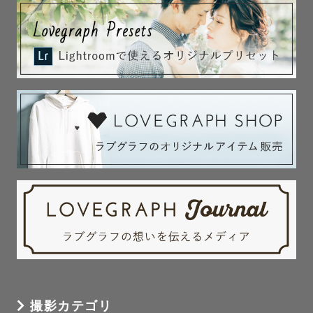
どうしても最高の想い出を届けたい。

一緒にそこにしかないものを噛み締め

感動と発見に溢れる時間を過ごしたい。

カメラマンとゲスト様以上に

いろんな出来事、感情を共有して繋がりたい。

そんな想いで向き合わせていただいています。

よろしければ

私の撮影実績、ポートフォリオを覗いて

そこにどんな想い、時間があったか

想像してみてください💭

どれ１つとして同じものはない

世界で１つの想い出、時間たちです🌇

撮影カテゴリ
【🕊️For Wedding】
