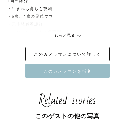
○自己紹介

・生まれも育ちも茨城

・6歳、4歳の兄弟ママ

・元小児科看護師

・スクールフォトで保育園にも

もっと見る
    撮影しに行ってます

・趣味：岩盤浴、温泉

このカメラマンについて詳しく
〇ご用意可能な小物

七五三

・和傘(‎白)

・7 5 3の板

Related stories
・紙風船

・手毬

・千歳飴袋

このゲストの他の写真
ニューボーンやバースデー

・季節に合わせた造花
