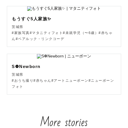
○LINEでのお打ち合わせ可能です

もうすぐ5人家族✨
ご質問等ございましたらお気軽にお問い合わせください❁﻿

茨城県
#家族写真#マタニティフォト#未就学児（〜6歳）#赤ちゃ
○想い

ん#ペアルック・リンクコーデ
家族の軌跡をカタチに...

子どもたちの何気ないしぐさや表情、パパママに向けるキ
ラキラとした笑顔、その瞬間を形にし大切に残したいと思
っています

S❁Newborn
茨城県
写真は時間が経つごとに価値が増すものだと思っています

#おうち撮り#赤ちゃん#アートニューボーン#ニューボーン
フォト
何年経っても見返すようなあたたかい写真

その時の光景や想いが蘇ってきたり、思わず笑ってしまっ
たり、素敵な思い出を未来にお届けしたいです

More stories
○最後に

素敵な1日になりますよう精一杯撮影させていただきます
