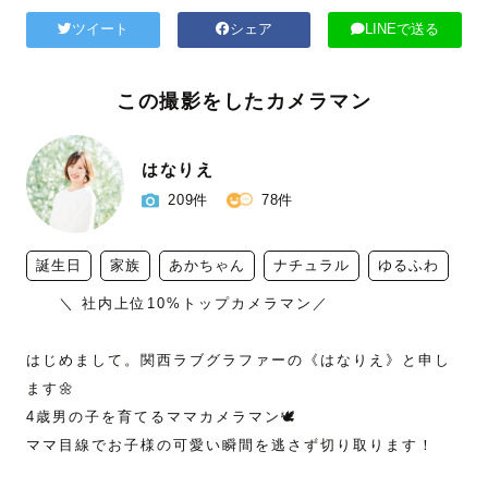
ツイート
シェア
LINEで送る
この撮影をしたカメラマン
はなりえ
209件
78件
誕生日
家族
あかちゃん
ナチュラル
ゆるふわ
　　＼ 社内上位10%トップカメラマン／

はじめまして。関西ラブグラファーの《はなりえ》と申し
ます🌼

4歳男の子を育てるママカメラマン🕊

ママ目線でお子様の可愛い瞬間を逃さず切り取ります！
