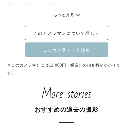
✼••┈┈┈••✼••┈┈┈••✼••┈┈┈••✼

もっと見る
📸社内上位10%プラチナランクカメラマン

👶🏻アートニューボーン認定カメラマン

このカメラマンについて詳しく
👘七五三認定カメラマン

⛩️お宮参り認定カメラマン

✼••┈┈┈••✼••┈┈┈••✼••┈┈┈••✼

※このカメラマンには11,000円（税込）の指名料がかかりま
す。
私のページをご覧いただきありがとうございます！

More stories
ママカメラマンということもあり、ファミリー撮影やニュ
ーボーン撮影を中心にご依頼いただいております。

おすすめの過去の撮影
ファミリー撮影では、【ママも可愛く綺麗に♡】をモット
ーに活動しております！

それは、息子は可愛いのに私の写りが悪すぎてこの写真は