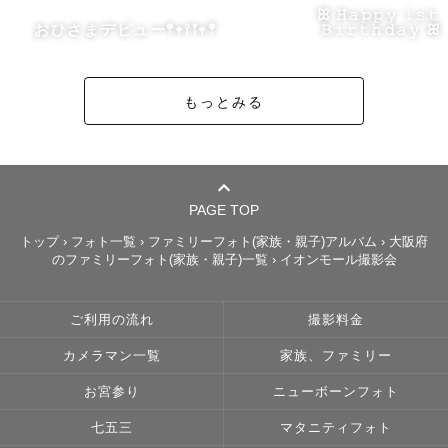
色々ご心配もあるかと思いますが、一緒に楽しんでいただ
ꕤ 𝙷𝚊𝚙𝚙𝚢 𝟷𝚜𝚝
けるようにお子様に合わせて撮影させていただきますので
おひさまデビュー𖤣𖥧𖥣𖡡𖥧𖤣
𝙱𝚒𝚛𝚝𝚑𝚍𝚊𝚢 ꕤ
ご安心ください😊

もっとみる
✼••┈┈┈••✼••┈┈┈••✼••┈┈┈••✼

˗ˏˋ ラブグラファーネーム《はなりえ》とは ˎˊ˗

私の師匠に名付けていただき、また師匠のラブグラファー
PAGE TOP
ネームからいただいた大切な名前です！

トップ
›
フォト一覧
›
ファミリーフォト(家族・親子)アルバム
›
大阪府
のファミリーフォト(家族・親子)一覧
›
イオンモール撮影会
【笑顔の花いっぱいのお写真】で溢れる【アトリエ】にな
るようにという思いを込めています🌼

《はなりえ》というラブグラファーネームに恥じない写真
ご利用の流れ
撮影料金
を提供させていただくことをお約束いたします✨

カメラマン一覧
家族、ファミリー
✼••┈┈┈••✼••┈┈┈••✼••┈┈┈••✼

お宮参り
ニューボーンフォト
七五三
マタニティフォト
　　　　˗ˏˋ 撮影について ˎˊ˗
