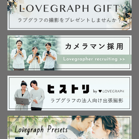
アートニューボーン撮影では、白やベージュを基調とした
明るくて優しい、可愛くてきれいめな雰囲気のお写真を得
意としております🫧

お帽子や髪飾り、ぬいぐるみやお花など可愛いアイテムが
多数ございますので是非作例をご覧ください🧸💐

✼••┈┈┈••✼••┈┈┈••✼••┈┈┈••✼

　˗ˏˋ 対応エリアやスケジュール ˎˊ˗

主に大阪府内での撮影が中心ですが、関西の一部地域にも
お伺いしております😊

なお、交通費が往復3,000円を超える場合は、別途ご負担
をお願いしております。

基本1日1件の受付となりますが、撮影場所やお時間によっ
ては、予定が✗のところも対応可能な場合がございます。
