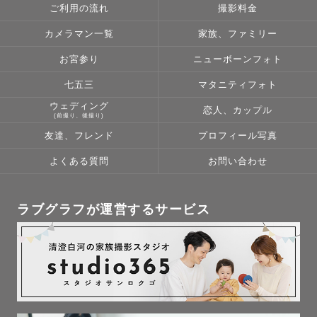
ご利用の流れ
撮影料金
撮影場所に関して個別で丁寧にご対応いたしますので、お
カメラマン一覧
家族、ファミリー
気軽にご相談ください！

お宮参り
ニューボーンフォト
※お宮参り、七五三などの撮影に関して

七五三
マタニティフォト
事前に撮影される神社・お寺にカメラマンを呼んで撮影す
ウェディング
恋人、カップル
(前撮り、後撮り)
ることが可能かお問い合わせください。

友達、フレンド
プロフィール写真
外部業者のカメラマンの撮影をお断りされている神社・お
寺もございますので、ご確認の上ご依頼いただくとスムー
よくある質問
お問い合わせ
ズです。

お手数ですがよろしくお願いいたします。

ラブグラフが運営するサービス
---------------------------------------------

2.【撮影日時】

平日・土日問わずご依頼をお受けしております！
