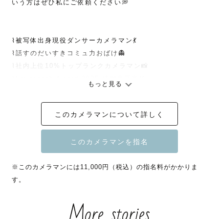
いう方はぜひ私にご依頼ください💭

⌇被写体出身現役ダンサーカメラマン💃

⌇話すのだいすきコミュ力おばけ👻

⌇社内上位10%トップランクカメラマン📸

⌇Lovegraph Award 2025 特別賞受賞🏅

もっと見る
⌇Lovegraph認定プロカメラマン育成講師🏫

⌇Lovegraphホスピタリティ研修講師🤍

このカメラマンについて詳しく
🎉8.9月の撮影限定で指名料3000円割引キャンペーン中🎉

ご依頼確定後に変更致します！

※このカメラマンには11,000円（税込）の指名料がかかりま
スケジュールが△や×になっている日も撮影可能な場合がご
す。
ざいます！

日程や撮影場所、撮影内容など公式LINEよりお気軽にご相
More stories
談ください🌼
