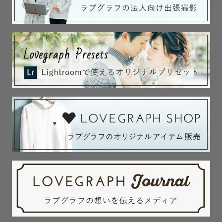
る場合オプションが必要になります。

また撮影場所によっては申請が必要な場合や、別途申請料
が必要な場合がございます。

お手続き等はゲスト様にお願いしております。

ご了承ください🙇‍♀️

撮影場所についてもイメージやご希望に合わせて共に考え
ますので、どんなところがいいかわからない！という方も
ご安心ください💭

---------------------------------------------

5.【ムービー撮影プランについて】

写真がそのまま動いたような高画質動画をお届け🎬

30秒~1分程度の動画を編集してデータにてお渡しします！
