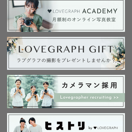
平日は人も少なく撮影しやすいのでおすすめです💡

スケジュールが△や×になっている場合も、ぜひ一度ご相談
ください！

※秋のお宮参り、七五三撮影に関して

秋はお参りをされる方がとても多く、午前中は10時まで、
午後14時以降あたりのお時間でしたら比較的人混みを避け
て撮影が可能です💡

ぜひご検討ください！

---------------------------------------------

3.【ご注意とお願い】

あらかじめお伺いしていた人数より変更がある場合は、事
前にご連絡をお願いいたします！

１枠のご依頼が10名様までとなっており、11名様以上にな