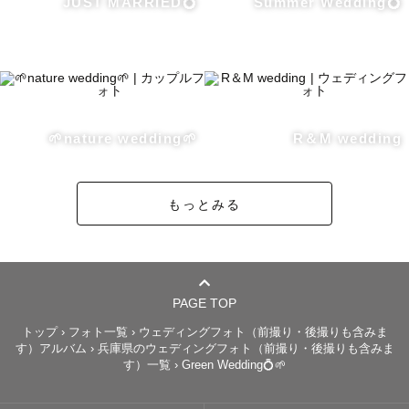
JUST MARRIED💍
Summer Wedding💍
1.　撮影対応エリア

2.　撮影日時

3.　ご注意とお願い

4.   ムービー撮影プランについて

5.　撮影に対する想い

🌱nature wedding🌱
R＆M wedding
---------------------------------------------

もっとみる
1.【撮影対応エリア】

大阪在住のため、関西の中でも特に 大阪、京都、兵庫 を
中心とした撮影になります。

公共交通機関での移動となりますので、車が必要な場所で
PAGE TOP
の撮影は上記のエリアであってもご依頼をお受けできない
トップ
›
フォト一覧
›
ウェディングフォト（前撮り・後撮りも含みま
す）アルバム
›
兵庫県のウェディングフォト（前撮り・後撮りも含みま
場合がございます。

す）一覧
›
Green Wedding💍🌱
また上記エリア内でも大阪駅から往復3000円を超過する場
合は、別途交通費を頂く場合がございます。
