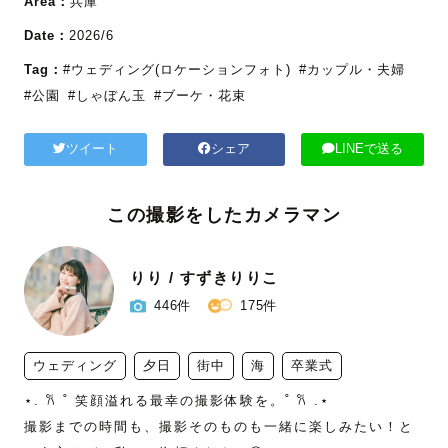
Area：
兵庫
Date：
2026/6
Tag：
#ウェディング(ロケーションフォト)
#カップル・夫婦
#公園
#しゃぼん玉
#ブーケ・花束
ツイート
シェア
LINEで送る
この撮影をしたカメラマン
りり / すずきりりこ
446件
175件
ウェディング
夕日
街中
海
卒業式
⋆. 𐙚 ˚ 笑顔溢れる最幸の撮影体験を。˚ 𐙚 .⋆

撮影までの時間も、撮影そのものも一緒に楽しみたい！と