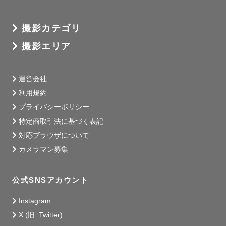
料金はお気軽にお問い合わせください✨

その日の思い出を高画質にまるっと残したい方におすすめ
撮影カテゴリ
です！

撮影エリア
---------------------------------------------

運営会社
5.【撮影に対する想い】

利用規約
プライバシーポリシー
撮影の日までも、撮影そのものも、そして写真を見返した
特定商取引法に基づく表記
時も。楽しく幸せな気持ちになる撮影を心がけています。

対応ブラウザについて
カメラマン募集
はじめて撮影される方、依頼される方は特に不安がたくさ
んあると思います。

公式SNSアカウント
でも撮影のことだけじゃなく、あなたの好きなもの、撮影
されるみなさんとのエピソード、はたまた今日の晩御飯ま
Instagram
で！

X (旧: Twitter)
どんなことでも構いません☺️お友達にお話しする感覚でた