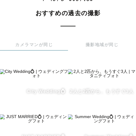
---------------------------------------------

おすすめの過去の撮影
私のページにたどり着いてくださりありがとうございま
す！

はじめまして！関西ラブグラファーの りり です⸜🌷︎⸝‍

カメラマンが同じ
撮影地域が同じ
ダンス、美味しいもの、ディズニー、おしゃべりと写真が
大好きです☺️

※下のレビュー欄にはゲストさまからいただいたお声が載
City Wedding💍
2人と2匹から、もうすぐ3人
っています。ぜひご覧ください✨

以下番号順に記載しております。

---------------------------------------------
