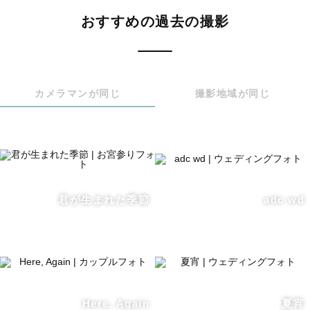
おすすめの過去の撮影
🎖【IPA（国際写真コンテスト)】2023wedding部門佳作受
賞

🎖【IPA（国際写真コンテスト)】2025wedding部門佳作受
賞

カメラマンが同じ
撮影地域が同じ
🏫ラブグラフ内サロン講師/メンター

📺パンサー尾形貴弘と狩野英孝の全力おたすけバラエティ
「かのおが便利軒」（2022,09,25放送分）に出演！📺

君が生まれた季節
adc wd
写真展「TOOPE-撮っぺ-」vol.1岩手/vol.2秋田開催

・

Here, Again
夏宵