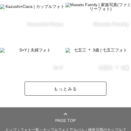
パートナーの違った一面が見えたり、やっぱり好きだなっ
て自分の気持ちを確かめられたり、

お互いの仲がさらに深まるような撮影を心がけています。

Kazushi×Ciara
Masato Family
○平均して150枚前後、お写真をお渡しいたします。

○希望により、肌の補正等も行います。

○ストロボを使った夜景や屋内での撮影も対応可能です。

○ドレスでの撮影の場合は申し込みの際に教えていただける
と幸いです。

S×Y
七五三 ＊ 3歳
＜撮影に対する想い＞

もっとみる
過去に「最期かもしれない写真」を撮影したことがありま
す。

この瞬間が永遠に残れと強く願いながら、シャッターを押
したことを覚えています。

PAGE TOP
誕生日でも、記念日でも、ウェディングの撮影でも想いは
トップ
›
フォト一覧
›
カップルフォトアルバム
›
神奈川県のカップルフ