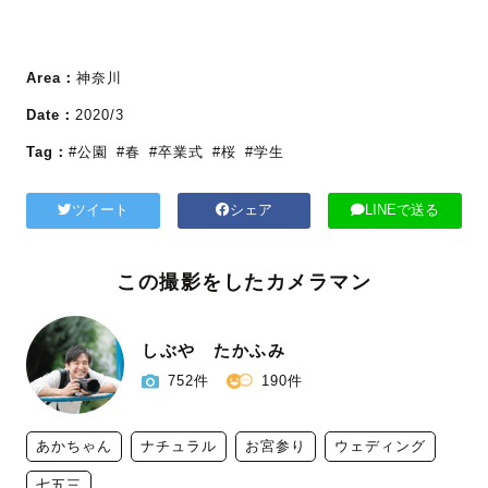
Area：
神奈川
Date：
2020/3
Tag：
#公園
#春
#卒業式
#桜
#学生
ツイート
シェア
LINEで送る
この撮影をしたカメラマン
しぶや たかふみ
752件
190件
あかちゃん
ナチュラル
お宮参り
ウェディング
七五三