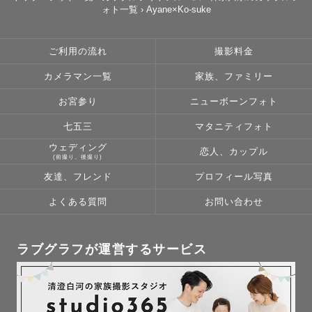
ォト一覧
›
Ayane×Ko-suke
変わらず同じです。

今という時がずっと残るように。この先も一緒に歩んでい
けるように。

ご利用の流れ
撮影料金
撮影という体験を通して、家族の絆やパートナーへの想い
カメラマン一覧
家族、ファミリー
に気づいてもらえたら、とても嬉しいです。

お宮参り
ニューボーンフォト
※交通費を別途いただければ、全国どこでもお伺いいたし
七五三
マタニティフォト
ます。

ウェディング
恋人、カップル
(前撮り、後撮り)
友達、フレンド
プロフィール写真
よくある質問
お問い合わせ
ラブグラフが運営するサービス