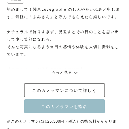
初めまして！関東Lovegrapherのしぶやたかふみと申しま
す。気軽に「ふみさん」と呼んでもらえたら嬉しいです。

ナチュラルで飾りすぎず、見返すとその日のことを思い出
して少し笑顔になれる。

そんな写真になるよう当日の感情や体験を大切に撮影をし
ています。

【ファミリー・お子様の撮影について】

もっと見る
お宮参りや七五三・お誕生日の記念など撮影の機会は様々
ですが、どれも家族の大切な思い出。

このカメラマンについて詳しく
何よりも、当日家族で過ごす時間を楽しんでいただくこと
が一番大事だと思っています。

「いい写真」はその延長線上に生まれるもの。

お子さんはもちろん、ご家族の皆様も一緒になって楽しん
※このカメラマンには25,300円（税込）の指名料がかかりま
でもらえたら嬉しいです。

す。