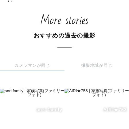
○平均して150枚前後、お写真をお渡しいたします。※状況
More stories
により前後いたします。

○子どもの撮影の経験が多く、お子さんとのコミュニケーシ
ョンにも慣れています。

おすすめの過去の撮影
○一緒に遊びながら撮影します。

○様々な場所に赴いているので、定番の場所からおすすめ穴
場スポットまでご紹介できます。

○ご自宅にお伺いしての撮影も可能です。

カメラマンが同じ
撮影地域が同じ
※ニューボーンフォトについては、【ナチュラルニューボ
ーンフォト】のみお引き受けしております。

＜ウェディングの撮影について＞

これから未来を一緒に歩いていく出発点が結婚だとした
ら、

anri family
AIRI★753
その写真撮影は二人の未来をより幸せにするものであって
欲しいと思います。

撮影自体を楽しんでもらいたい、というのはもちろん、
