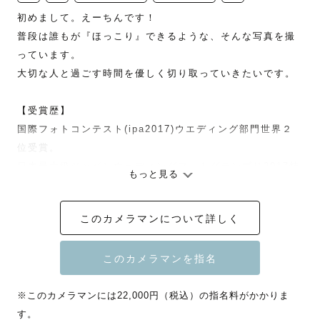
初めまして。えーちんです！

普段は誰もが『ほっこり』できるような、そんな写真を撮
っています。

大切な人と過ごす時間を優しく切り取っていきたいです。

【受賞歴】

国際フォトコンテスト(ipa2017)ウエディング部門世界２
位受賞。

日本最大級ジャパンウェディングフォトグランプリ2017特
もっと見る
別賞1位。

2016年度　初代Best Lovegrapher賞。

このカメラマンについて詳しく
＊関東(神奈川、東京)以外の地域でご指名を頂く際は交通
費を別途でご負担頂く場合がございます。

＊また、現在は撮影枠数が限られているためインスタグラ
※このカメラマンには22,000円（税込）の指名料がかかりま
ムのDMにてご相談頂いた方のみご指名を頂いております。

す。
＊夜の撮影は対応しておりません。