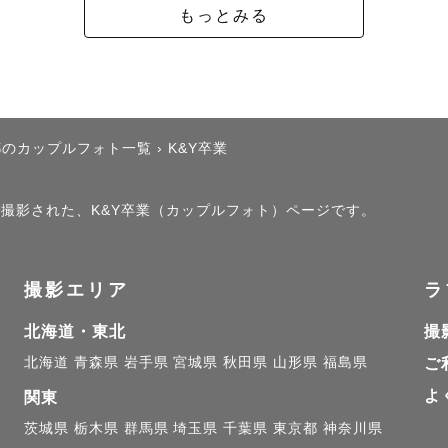
┈┈┈┈ 𖤣𖥧𖥣𖡡𖥧𖤣 ┈┈

もっとみる
都のカップルフォト一覧
›
K&Y卒業
」で撮影された、K&Y卒業（カップルフォト）ページです。
撮影エリア
ラ
北海道・東北
撮
北海道
青森県
岩手県
宮城県
秋田県
山形県
福島県
ご
よ
関東
茨城県
栃木県
群馬県
埼玉県
千葉県
東京都
神奈川県