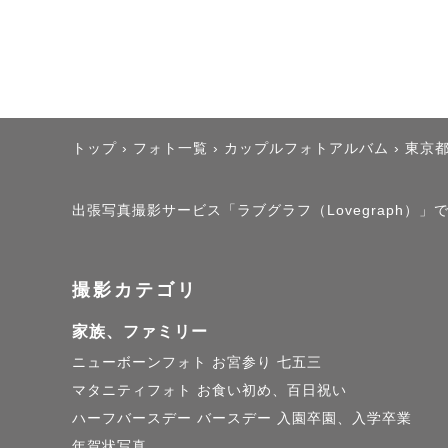
┈┈┈┈┈┈┈┈
トップ
›
フォト一覧
›
カップルフォトアルバム
›
東京
出張写真撮影サービス「ラブグラフ（Lovegraph）
撮影カテゴリ
家族、ファミリー
ニューボーンフォト
お宮参り
七五三
マタニティフォト
お食い初め、百日祝い
ハーフバースデー
バースデー
入園卒園、入学卒業
年賀状写真