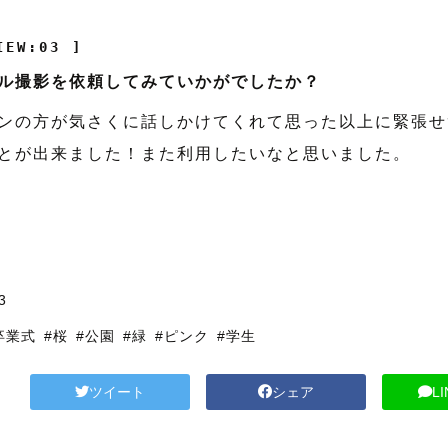
IEW:03 ]
ル撮影を依頼してみていかがでしたか？
ンの方が気さくに話しかけてくれて思った以上に緊張せ
とが出来ました！また利用したいなと思いました。
3
卒業式
#桜
#公園
#緑
#ピンク
#学生
ツイート
シェア
L