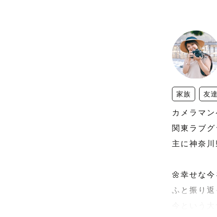
家族
友
カメラマンペ
関東ラブグラフ
主に神奈川
🌼幸せな今
ふと振り返
今という大