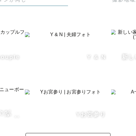
青）

ールド/シルバー）

赤/黄）



ouple
Y & N
新し
使用してみたい小物があればお気軽にご相談ください.•♬

ボーンフォト小物の増強中につき、ご要望があれば相談
𓅮 ⸒⸒
Yお宮参り
きる範囲でご用意させていただきます👶
