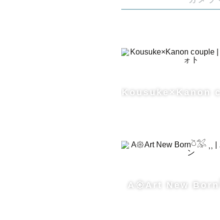
 和装小物レンタル👘

・和傘（赤/
・模造刀

・扇子（ゴ
・手毬（桃/
・吹き戻し笛
Kousuke×Kanon c
・風車

・紙風船

🔘その他
🔘ニュー
A𑁍Art New Born
の小物をで