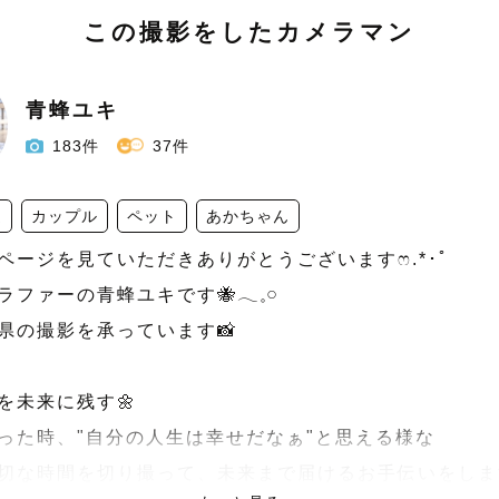
この撮影をしたカメラマン
青蜂ユキ
183件
37件
達
カップル
ペット
あかちゃん
ージを見ていただきありがとうございます‪ෆ‪.*･ﾟ

ァーの青蜂ユキです🐝𓂃𓈒𓏸︎︎︎︎

県の撮影を承っています📸

を未来に残す🌼

った時、"自分の人生は幸せだなぁ"と思える様な

切な時間を切り撮って、未来まで届けるお手伝いをします