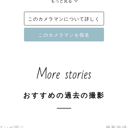
もっと見る
┈┈┈┈ 𖤣𖥧𖥣𖡡𖥧𖤣 ┈┈

このカメラマンについて詳しく
ご予約受付中👘

月七五三の撮影予約も受け付けています⋆｡˚✩

┈┈┈┈ 𖤣𖥧𖥣𖡡𖥧𖤣 ┈┈

More stories
🧸⋆꙳



ファベットオブジェ

おすすめの過去の撮影
ーバルーン

マンが同じ
撮影地域