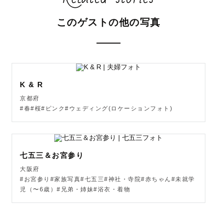
このゲストの他の写真
K & R
京都府
#春#桜#ピンク#ウェディング(ロケーションフォト)
七五三＆お宮参り
大阪府
#お宮参り#家族写真#七五三#神社・寺院#赤ちゃん#未就学
児（〜6歳）#兄弟・姉妹#浴衣・着物