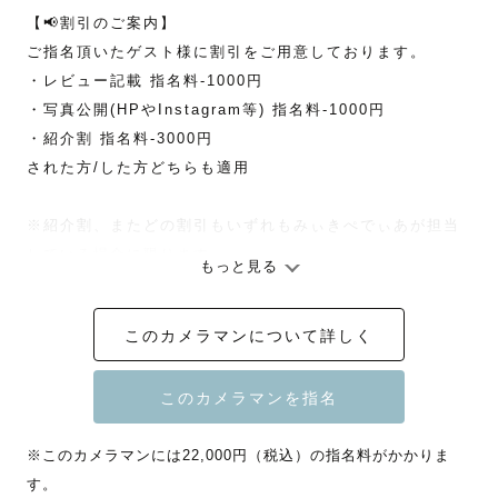
【📢割引のご案内】

ご指名頂いたゲスト様に割引をご用意しております。

・レビュー記載 指名料-1000円

・写真公開(HPやInstagram等) 指名料-1000円

・紹介割 指名料-3000円

された方/した方どちらも適用

※紹介割、またどの割引もいずれもみぃきぺでぃあが担当
している場合に限ります

もっと見る
※みてねからの割引はいずれも対象外です

※各割引併用可

このカメラマンについて詳しく
お申し込み後、ご入金前に必ずご申告ください。

※このカメラマンには22,000円（税込）の指名料がかかりま
その他、撮影が3回目以上のリピーター様は割引ございま
す。
す！
