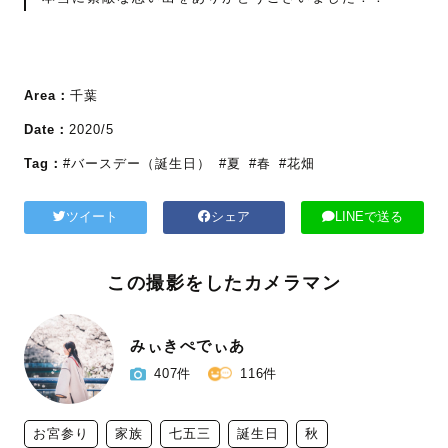
Area：
千葉
Date：
2020/5
Tag：
#バースデー（誕生日）
#夏
#春
#花畑
ツイート
シェア
LINEで送る
この撮影をしたカメラマン
みぃきぺでぃあ
407件
116件
お宮参り
家族
七五三
誕生日
秋