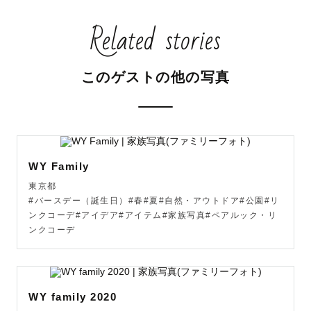
最下部にあります【リピーター様へ】についてをご確認く
Related stories
ださい。

【📸ご挨拶】

このゲストの他の写真
はじめまして！﻿﻿

﻿"どの瞬間も大切な記録に"幸せと暖かさがぎゅっと詰まっ
ている気持ちと写真をお届けします。﻿﻿

沢山笑うカメラマンのみぃきぺでぃあと申します！﻿﻿

ぜひお気軽に【みきぺ】とお呼びください◎﻿﻿

WY Family
育児の都合上、特に土日祝に‪✕‬の日程もございますが可能
東京都
な限り調節いたします。お気軽にご相談ください。

#バースデー（誕生日）#春#夏#自然・アウトドア#公園#リ
ンクコーデ#アイデア#アイテム#家族写真#ペアルック・リ
『やさしい』『自然な』『暖かい』な写真が得意で、飾り
ンクコーデ
すぎず普段の雰囲気をそのまま残すナチュラルさを大事に
しています。

WY family 2020
撮影前、撮影中、撮影後全てを含めて「特別なものになっ