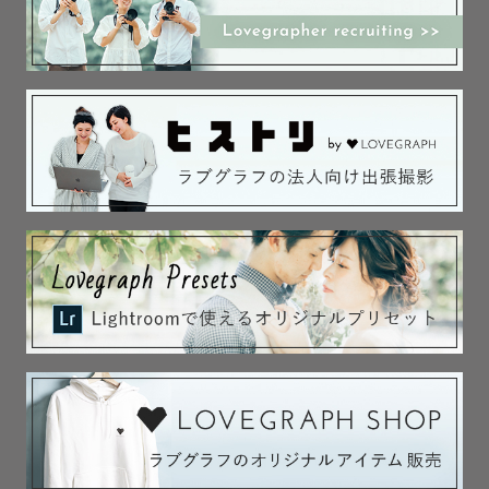
社/芝大神宮/品川神社/篠崎浅間神社/亀戸天神社/新田神社/
湯島天神/井草八幡宮/代々木八幡宮/法明寺/柴又帝釈天/愛
宕神社/東郷神社/西新井大師/松陰神社/世田谷区八幡宮/小
金井神社/神田明神/深大寺/九品仏浄真寺/増上寺/王子神社/
東京大神宮/ときわ台天祖神社/谷保天満宮/北澤八幡神社/諏
訪神社/浅草寺/王子神社

千葉→稲毛浅間神社/成田山新勝寺

埼玉→川越氷川神社

山梨→北口本宮冨士浅間神社

静岡→三嶋大社

※上記記載神社は撮影可否を保証するものではありませ
ん。撮影不可になっている可能性もございますので予めご
承知ください。
