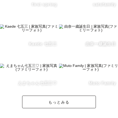
【🏠家族写真】

first spring
satofamily
どんなに元気なお子様や、写真嫌いのお子様でも一緒に遊
びながら撮影致します。撮影中お子様達から手を繋いで貰
えるほど仲良くなれたり、笑顔をたくさん見せてくれるよ
うな楽しい撮影になります。撮影時間の方もお子様の様子
を見ながら調節していきますのでご安心ください♩（お子
様との撮影では１時間ほどで終了となることが多いで
Kaede 七五三
由奈一歳誕生日
す。）

また、放課後デイサービスで発達障がいをお持ちのお子様
支援を担当していまいた。特性がある方もご遠慮なくお申
し込みください。

ファミリー撮影での撮影前のご連絡は、皆様のご負担を出
えまちゃん七五三♡
Muto Family
来る限り減らせるように最低限にしています。

もちろん沢山ご相談しながら準備して行く事も可能です！
柔軟に皆様に合わせながらご対応させて頂きます。

もっとみる
また、わんちゃんやうさぎ等のペット達とのラブグラフも
お任せ下さい。動物、お子様にはとことん好かれます♡﻿
