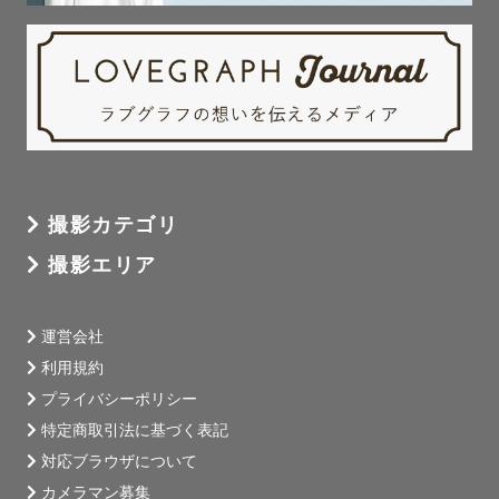
【🤰マタニティ】

私自身も妊婦を経験して、妊娠中の辛さを身に染みて感じ
ました。

お腹に来てくれたことはとても嬉しいけれど、マイナート
ラブルも多く、マイナスな気持ちになってしまうことも多
い妊娠中。

そんな時期だからこそ、撮影を通して

撮影カテゴリ
「お腹に来てくれて嬉しい気持ち」

撮影エリア
「家族が増える喜び」

妊娠中だからこそ、感じられる特別な気持ちをお届けしま
す！

運営会社
マタニティフォト用のドレスも無料で貸出しておりますの
利用規約
で、ご希望の方はお声掛けください♡

プライバシーポリシー
撮影は無理なく、可能な限り短時間での撮影を心がけてい
特定商取引法に基づく表記
ます。

対応ブラウザについて
今しか撮影できない貴重な期間を、ぜひ一緒に残しましょ
カメラマン募集
う！
