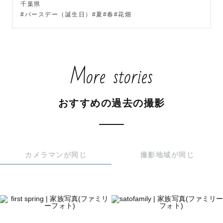
た」と思っていただけるよう、全力で皆様の素敵な瞬間を
千葉県
#バースデー（誕生日）#夏#春#花畑
見つけて捉えていきます！

👶🏻ベビーシッター

🏫放課後デイサービス

🎡テーマパーク

More stories
🍼産後ケア保育士

での勤務経験があり、私自身も2児の母です！

保育士資格も取得しています🌷

おすすめの過去の撮影
お子様や人見知りの方、写真が苦手で上手く笑えないとい
う方でもご安心ください。すぐに仲良くなる事が得意で、
とくに6歳あたりまでのお子さんは人見知りでも必ず仲良く
なれます！♡

カメラマンが同じ
撮影地域が同じ
レビューにお声を頂いているのでぜひご参考ください。撮
影では私の方からコミュニケーションをたくさん取らせて
いただきます。
