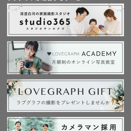
当日の撮影ではラブグラフらしい「撮影自体が思い出にな
ること」を軸にしながらもお子様の慣れない着物や、生後
数ヶ月のお子さんとの撮影である事を忘れずに、短時間で
スピーディに撮影することを心がけています。

(30-1時間で終了となることが多いです。)

また、お宮参りでの産着は着せ方もマスターしております
ので、ご要望があればご一緒にお手伝いさせて頂きます。

ご心配な点があれば遠慮なくお声かけください。

なお、小物の貸し出しは行なっておりません

出張撮影経験のある神社：

神奈川→鵠沼伏見稲荷神社/琴平神社/師岡熊野神社/横浜水
天宮/伊勢山皇大神宮/川崎大師/鶴岡八幡宮/鎌倉宮/星川杉
山神社/神鳥前川神社/溝口神社

東京→日枝神社/自由が丘熊野神社/牛嶋神社/新田神社/水天
宮/多摩川浅間神社/東伏見稲荷神社/落合白山神社/根津神