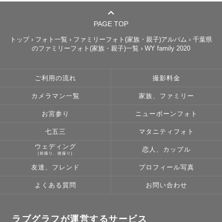
PAGE TOP
【🍼ナチュラルニューボーンフォト】

大変な妊娠期間〜出産を乗り越えたご家族へ、ご家族の宝
トップ
›
フォト一覧
›
ファミリーフォト(家族・親子)アルバム
›
千葉県
のファミリーフォト(家族・親子)一覧
›
WY family 2020
物となる日常写真を撮影します。

私自身産後うつを経験し、産後の大変さを身にしみて感じ
ました。

ご利用の流れ
撮影料金
産後ケアホテルにて保育士として勤務していたこともあ
カメラマン一覧
家族、ファミリー
り、新生児期〜生後4ヶ月までのお子様との撮影はお任せく
お宮参り
ニューボーンフォト
ださい。培った知識や経験を活かしながら、「日常の中の
育児」も「産まれて今だけの家族の形」どちらも残しま
七五三
マタニティフォト
す。

ウェディング
恋人、カップル
(前撮り、後撮り)
友達、フレンド
プロフィール写真
【👘七五三/お宮参り撮影】

よくある質問
お問い合わせ
七五三、またお宮参りは日常の中でもさらに特別なもので
はありますが、人生を通してとても大切な記念だと考えて
おります。

ラブグラフが運営するサービス