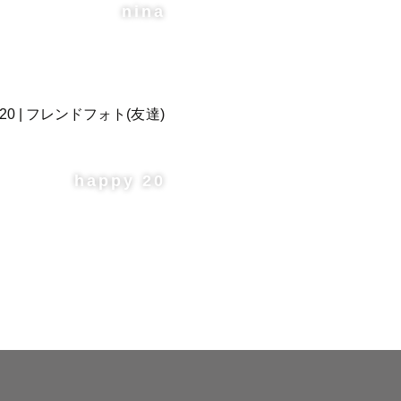
nina
happy 20