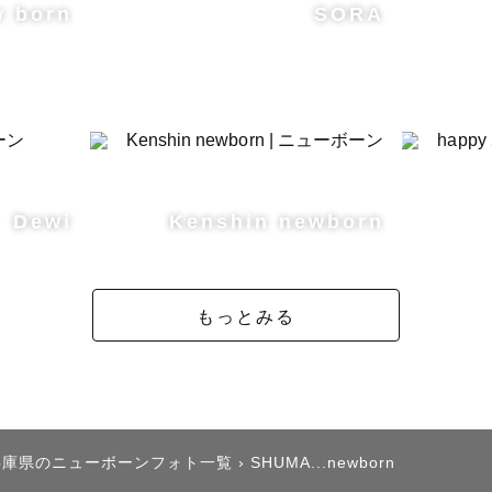
w born
SORA
Dewi
Kenshin newborn
もっとみる
兵庫県のニューボーンフォト一覧
›
SHUMA...newborn