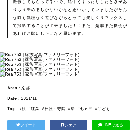
撮影してもらってる中で、途中ぐずったりしたときがあ
りもう諦めるしかないかなと思いかけていましたがそん
な時も無理なく遊びながらとっても楽しくリラックスし
て撮影することが出来ました！！また、是非また機会が
あればお願いしたいなと思います。
Area：
京都
Date：
2021/11
Tag：
#秋
#紅葉
#神社・寺院
#緑
#七五三
#こども
ツイート
シェア
LINEで送る