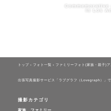
Commemorative 
in Los A
トップ
›
フォト一覧
›
ファミリーフォト(家族・親子)
出張写真撮影サービス「ラブグラフ（Lovegraph）」で
撮影カテゴリ
家族、ファミリー