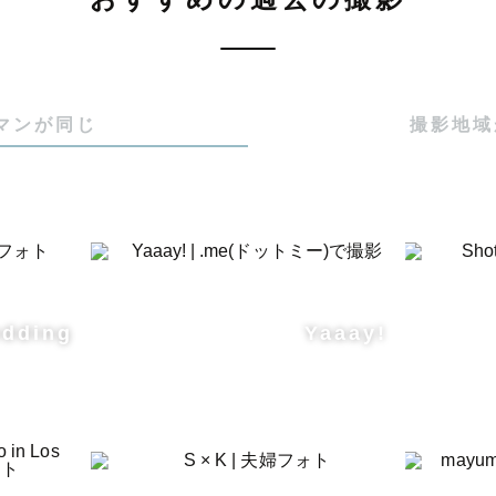
マンが同じ
撮影地域
dding
Yaaay!