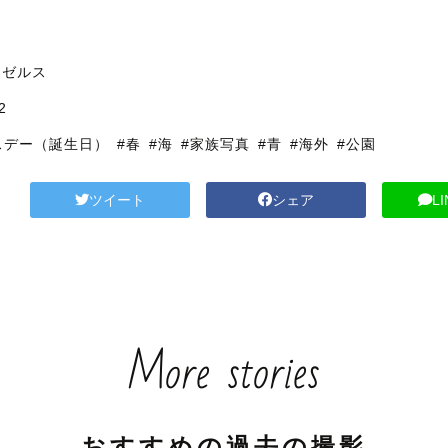
ンゼルス
2
スデー（誕生日）
#春
#海
#家族写真
#青
#海外
#公園
ツイート
シェア
L
More stories
おすすめの過去の撮影