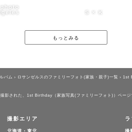
photo
ngeles
S × K
もっとみる
アルバム
›
ロサンゼルスのファミリーフォト(家族・親子)一覧
›
1st 
撮影された、1st Birthday（家族写真(ファミリーフォト)）ペー
撮影エリア
ラ
北海道・東北
撮