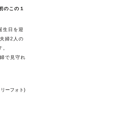
初のこの１
誕生日を迎
夫婦2人の
す。
婦で見守れ