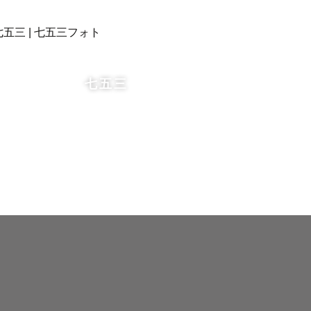
七五三
部交通費を
談ください