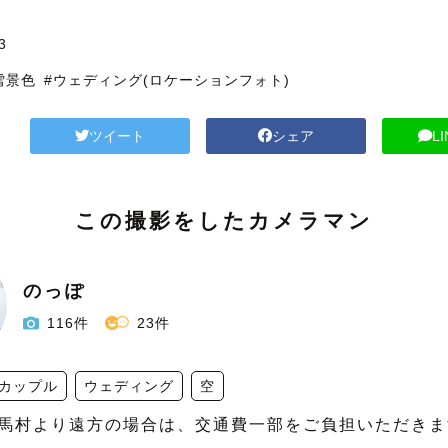
3
雪景色
#ウェディング(ロケーションフォト)
ツイート
シェア
L
この撮影をしたカメラマン
のっぽ
116件
23件
カップル
ウェディング
空
馬村より遠方の場合は、交通費一部をご負担いただきま