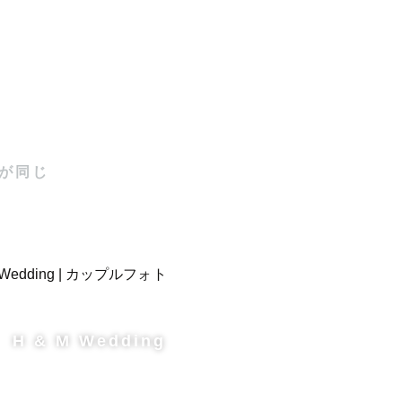
い、

が同じ
提案しま
します☺

H & M Wedding