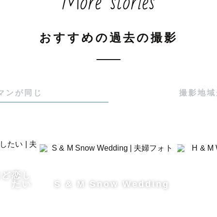
More stories
た撮影は経験豊富です⛄

エディングは任せてください🏂自信があります！

ップルフォト、ファミリーフォトもお任せください！

おすすめの過去の撮影
納品までの流れ】

希望(場所、どのような写真を残したいか、小物など)を伺
マンが同じ
撮影地域
のイメージを考えます！

徴やエピソードなどを伺い、ゲストに寄り添ったものを
りましたら、撮影の前に一度打ち合わせのビデオ通話を
ほど恋し
っかりと知った状態で撮影を迎えたいと思います♪

たい
S & M Snow Wedding
に撮影を楽しみます～♪
