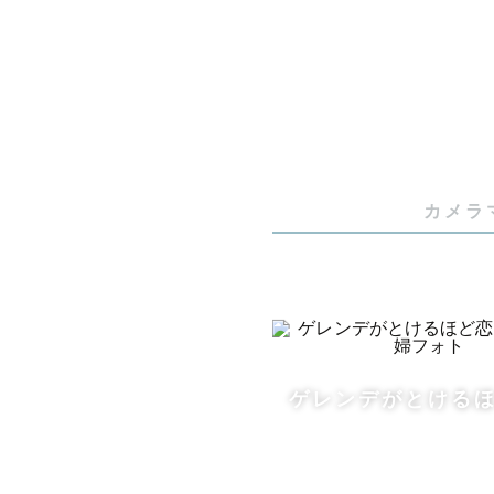
雪を活かし
ゲレンデウ
雪国でのカ
【撮影前~
ゲストのご
カメラ
一緒に当日
↓

ゲストの特
す!

ご希望があ
ゲレンデがとける
お互いをし
↓

当日！最高