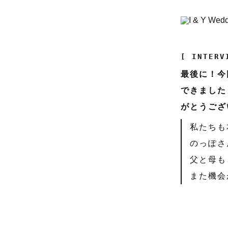
[ INTERV
最後に！今
できました
がとうござ
私たちも
のっぽさ
父と母も
また機会