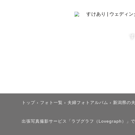
↓

撮影後は1
ゲストのお
【撮影エリア
長野県白馬
ご負担いた
南信　　10
北信　　10
新潟県　10
トップ
›
フォト一覧
›
夫婦フォトアルバム
›
新潟県の
富山県　20
出張写真撮影サービス「ラブグラフ（Lovegraph）」で
交通費につ