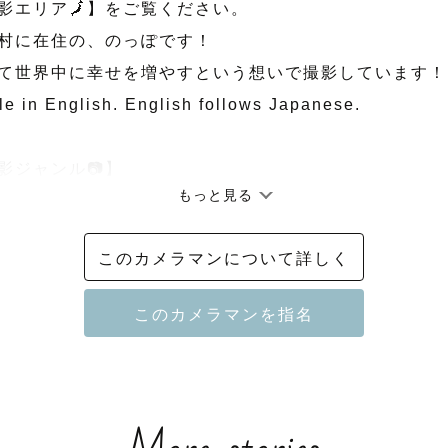
影エリア🗾】をご覧ください。

村に在住の、のっぽです！

て世界中に幸せを増やすという想いで撮影しています！

e in English. English follows Japanese.

ジャンル📷】

もっと見る
然体なところを引き出すのがすごく得意です☺

このカメラマンについて詳しく
グ・カップル・フレンド・ファミリー撮影など、様々な
ます！それぞれのゲストに合った撮影をお届けします！

影もお任せください☆彡

クな写真を撮影いたします。
