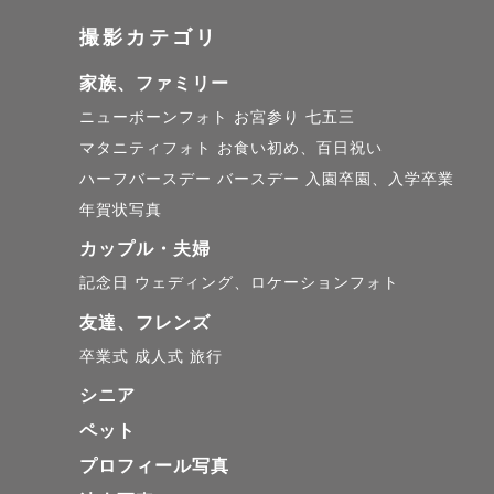
🚙

撮影カテゴリ
遠方の場合
家族、ファミリー
平日の撮影
ニューボーンフォト
お宮参り
七五三
マタニティフォト
お食い初め、百日祝い
ハーフバースデー
バースデー
入園卒園、入学卒業
予定が〇に
年賀状写真
移動時間等
カップル・夫婦
記念日
ウェディング、ロケーションフォト
【のっぽっ
友達、フレンズ
埼玉県出身
卒業式
成人式
旅行
魅了され移
シニア
打ち解けや
ペット
プロフィール写真
地方の幸せ