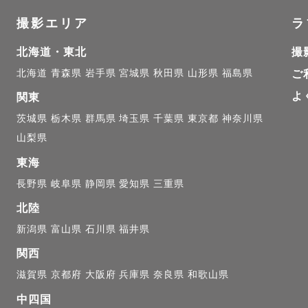
撮影エリア
ラ
は、日程や交通費についてご相談させていただきたいと
北海道・東北
撮
も対応可能ですのでお気軽に相談ください◎

北海道
青森県
岩手県
宮城県
秋田県
山形県
福島県
ご
よ
関東
なっていても前後の撮影の関係で

茨城県
栃木県
群馬県
埼玉県
千葉県
東京都
神奈川県
でご依頼をお受けできない場合がございます。ご了承く
山梨県
東海
てどんな人～??】

長野県
岐阜県
静岡県
愛知県
三重県
で、海外を半年間10ヵ国旅した後、白馬村の美しさに

北陸
住しました！

新潟県
富山県
石川県
福井県
すい、話しやすいってすごく言われます！

関西
滋賀県
京都府
大阪府
兵庫県
奈良県
和歌山県
な瞬間をしっかりと残せるように頑張っていきます！

中四国