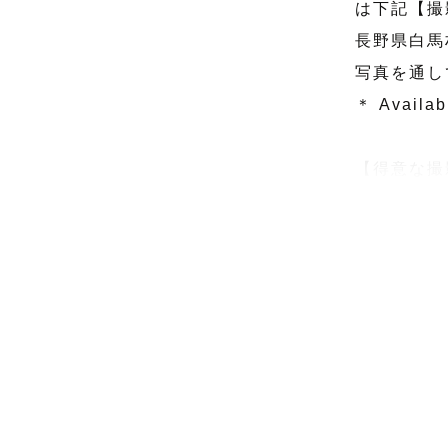
は下記【撮
長野県白馬
写真を通し
＊ Availabl
【得意な撮影
ゲストの自
ウエディン
経験があり
星空での撮
ロマンチッ