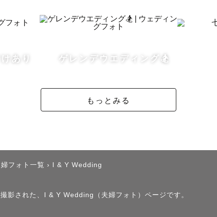
枚1枚丁寧に編集します！

好みのテイストを聞きながら仕上げて納品します☺

すけあり
ゲレンデウエディング🏂
🗾】

村在住のため、撮影地が居住地から離れている場合、一
だいております。ご了承ください。

もっとみる
00円～1万円

00円～5000円

00円～1万5000円

夫婦フォト一覧
›
I & Y Wedding
00円～6000円

撮影された、I & Y Wedding（夫婦フォト）ページです。
いてだけ問い合わせでも大丈夫ですので、お気軽にご相