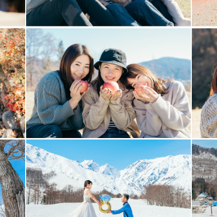
 living in Hakuba which is famous for nature and 
nglish, so please feel free to touch in either lan
 my Japan" for English speaker.
, please order from Capture my Japan.