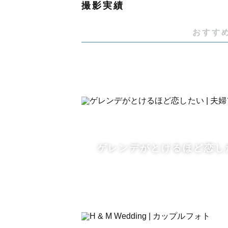
撮影実績
雪国でのカップルフォト、ファミリ
おすす
【撮影前~納品までの流れ】
ゲストのご希望(場所、どのような
一緒に当日のイメージを考えます！
↓
ゲストの特徴やエピソードなどを伺
ご希望がありましたら、撮影の前に
お互いをしっかりと知った状態で撮
ゲレンデがとけるほど恋し
↓
当日！最高に撮影を楽しみます～♪
↓
撮影後は1枚1枚丁寧に編集します
ゲストのお好みのテイストを聞きな