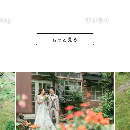
ing
すけあり
居住地から離れている場合、一部交通費をご負担いた
もっと見る
大丈夫ですので、お気軽にご相談ください🚙
てご相談させていただきたいと思います。
軽に相談ください◎