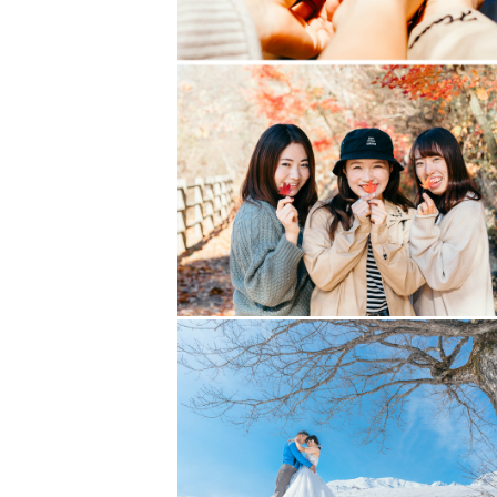
【Introduction】
Hello! My name is Noppo and I’m
I can speak both Japanese and E
We have a service call "Capture
So if you don't speak Japanese
https://capturemy.jp/