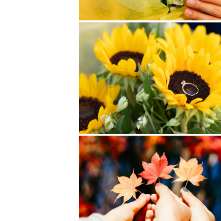
時給80円、技術や娯楽も少なく物
それでも現地の人たちの笑顔はすご
まっすぐできれいな笑顔をしていま
その笑顔に触れたとき、自分の中で
なにげない日常や笑顔が何よりも大
誰しもが持っている幸せな瞬間、幸
自分はその幸せを写真として形に残
写真を通して世界に幸せを増やした
そういった想いで撮影しています。