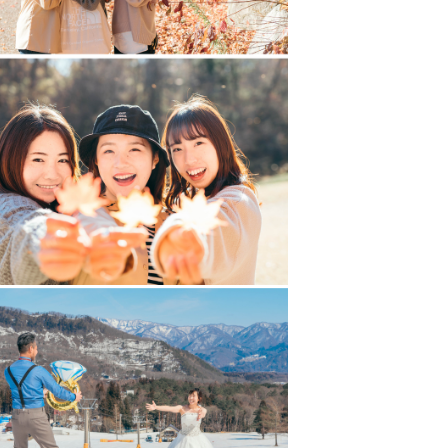
winter sports.
guage.