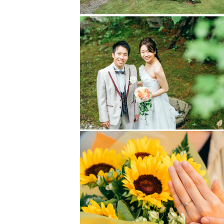
予定が〇になっていても前後の撮影
移動時間等でご依頼をお受けできな
【のっぽってどんな人～??】
埼玉県出身で、海外を半年間10ヵ
魅了され移住しました！
打ち解けやすい、話しやすいってす
地方の幸せな瞬間をしっかりと残せ
【撮影に込めている想い】
写真を通して世界に幸せを増やした
世界を旅している最中に発展途上国