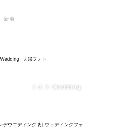
新着
I & Y Wedding