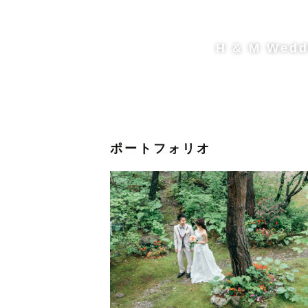
【撮影エリア🗾】
H & M Wedd
長野県白馬村在住のため、撮影地が
南信　　1000円～1万円
北信　　1000円～5000円
新潟県　1000円～1万5000円
ポートフォリオ
富山県　2000円～6000円
交通費についてだけ問い合わせでも
遠方の場合は、日程や交通費につい
平日の撮影も対応可能ですのでお気