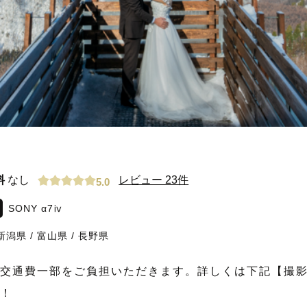
料
なし
レビュー 23件
5.0
SONY α7ⅳ
新潟県
/
富山県
/
長野県
交通費一部をご負担いただきます。詳しくは下記【撮影
！