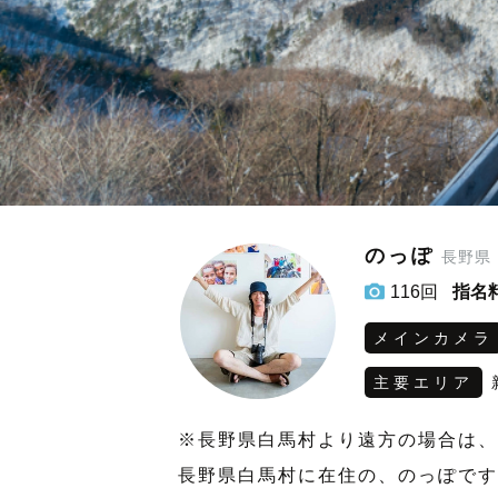
のっぽ
長野県
116回
指名
メインカメラ
主要エリア
※長野県白馬村より遠方の場合は、
長野県白馬村に在住の、のっぽです