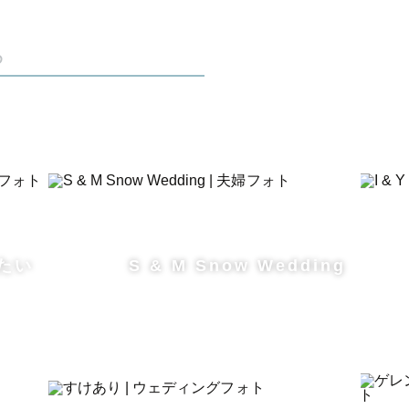
ーフォトもお任せください！
め
写真を残したいか、小物など)を伺い、
い、ゲストに寄り添ったものを提案します!
一度打ち合わせのビデオ通話をします☺
影を迎えたいと思います♪
たい
S & M Snow Wedding
！
がら仕上げて納品します☺