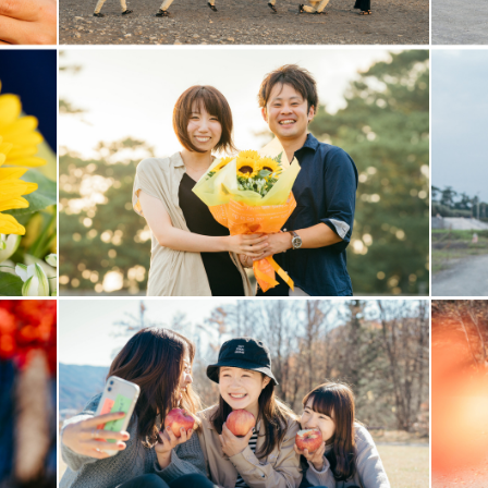
質的にも貧しい国。
く輝いていて、
した。
ある気持ちに出会いました。
切でいとおしいものなのだと。
せな日常、大切な時間。
したい。
い。