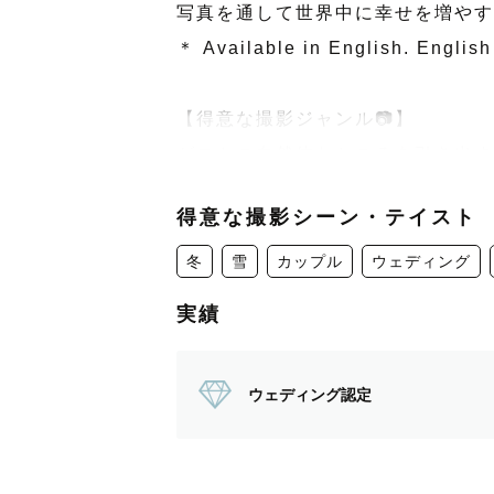
写真を通して世界中に幸せを増やす
＊ Available in English. English
【得意な撮影ジャンル📷】
ゲストの自然体なところを引き出す
得意な撮影シーン・テイスト
ウエディング・カップル・フレンド
経験があります！それぞれのゲスト
冬
雪
カップル
ウェディング
実績
星空での撮影もお任せください☆彡
ロマンチックな写真を撮影いたしま
ウェディング認定
雪を活かした撮影は経験豊富です⛄
ゲレンデウエディングは任せてくだ