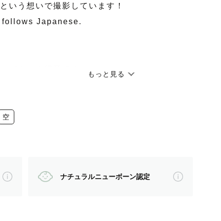
という想いで撮影しています！
 follows Japanese.
のがすごく得意です☺
もっと見る
・ファミリー撮影など、様々なジャンルの
に合った撮影をお届けします！
空
す。
ナチュラルニューボーン認定
さい🏂自信があります！