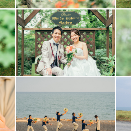
の関係で
い場合がございます。ご了承ください。
国旅した後、白馬村の美しさに
ごく言われます！
るように頑張っていきます！
い。
を訪問しました。