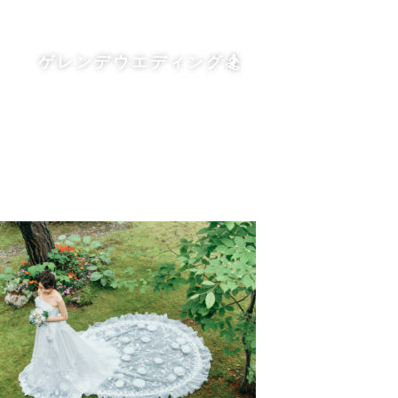
ゲレンデウエディング🏂
だいております。ご了承ください。