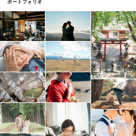
また、県外の交通費に関しては事前のご相談も承ります。
ポートフォリオ
お気軽にお問い合わせください。
【さいごに】
・あなたが写真を残す理由は何ですか？
大切な人との思い出、家族の誕生日、人生の節目に…
それぞれ理由はあります。
その時の瞬間を忘れたくないから、
振り返った時にその時の気持ちを忘れたくないから写真に
残すものだと僕は思っています😌
おじいちゃんっ子だった僕は、
今でもツーショット写真を見返して
愛されていたなと感じています。