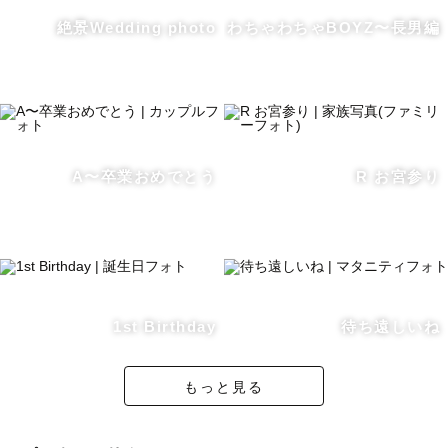
みなさんにとって一生の宝物になり、
絶景Wedding photo
わちゃわちゃBOYZ〜長男編
写真で人生が少しでも豊かになるような、そんな写真を撮
っています😌
【こてつってどんな人？】
・西武ドームが近くの埼玉県出身
・高校まで野球部⚾️
A〜卒業おめでとう
R お宮参り
・ワーホリでニュージーランドとカナダを経験
・都会よりも田舎派🌿
・2022年9月パパになりました👨
【撮影エリア】
1st Birthday
待ち遠しいね
長野在住なので基本的には長野県での撮影になります。
長野市から距離がある場合、交通費のご相談をさせていた
もっと見る
だく場合がございます。
ご了承下さいませ🙇‍♂️