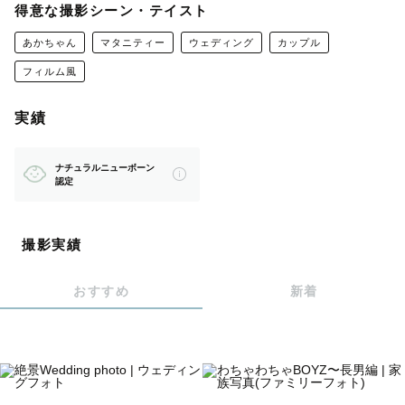
得意な撮影シーン・テイスト
あかちゃん
マタニティー
ウェディング
カップル
【自己紹介】
フィルム風
はじめまして！千曲市在住のパパフォトグラファーのこて
つと申します！
実績
多くのカメラマンの中から見つけて頂きありがとうござい
ます！
ナチュラルニューボーン
※Available in English
認定
普段はウェディングフォトを撮っていますが、こどもが生
撮影実績
まれてから「おうち写真」や「日常写真」も得意です😌
おすすめ
新着
【撮影に込めている想い】
「写真が心の支えに」をコンセプトに、
何年経っても見返すような『ほっこりする瞬間』を切り取
ります。