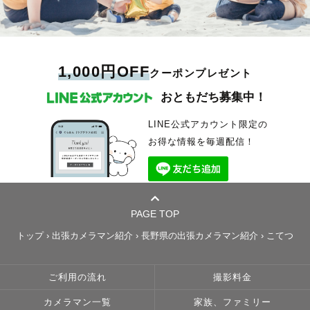
1,000円OFF
クーポンプレゼント
おともだち募集中！
LINE公式アカウント限定の
お得な情報を毎週配信！
PAGE TOP
トップ
›
出張カメラマン紹介
›
長野県の出張カメラマン紹介
›
こてつ
ご利用の流れ
撮影料金
カメラマン一覧
家族、ファミリー