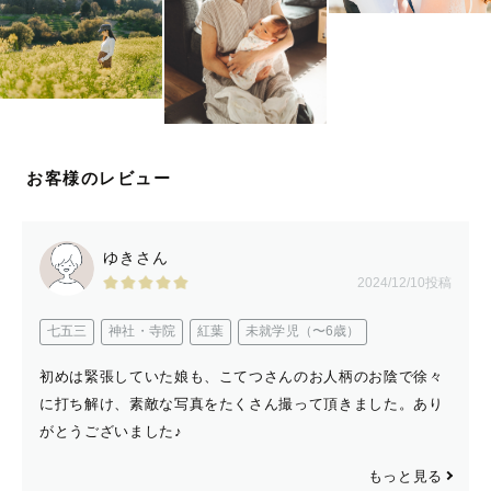
このように写真で心豊かになれるような瞬間を残せるよう
に一生懸命に撮らせて頂きます！
最後まで読んでいただきありがとうございました。
みなさまにお会いできることを楽しみにしています😊
お客様のレビュー
ゆきさん
2024/12/10投稿
七五三
神社・寺院
紅葉
未就学児（〜6歳）
初めは緊張していた娘も、こてつさんのお人柄のお陰で徐々
に打ち解け、素敵な写真をたくさん撮って頂きました。あり
がとうございました♪
もっと見る