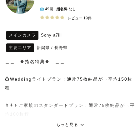
49回
指名料
なし
レビュー 19件
メインカメラ
Sony a7iii
主要エリア
新潟県
/
長野県
＿＿　🍀指名特典🍀　＿＿
💍Weddingライトプラン：通常75枚納品が→平均150枚
程
👨‍👩‍👦ご家族のスタンダードプラン：通常75枚納品が→平
均100枚程
もっと見る
たくさんのお写真で思い出を残しましょう！