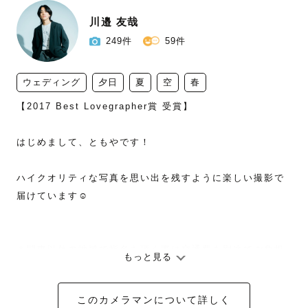
川邉 友哉
249件
59件
ウェディング
夕日
夏
空
春
【2017 Best Lovegrapher賞 受賞】

はじめまして、ともやです！

ハイクオリティな写真を思い出を残すように楽しい撮影で
届けています☺︎

＊関東以外の地域で指名を頂く際は交通費を別途でご負担
もっと見る
頂いております。また、関東以外の場所で指名される際は
一度インスタグラムのDMにてご相談ください。DMで日程
このカメラマンについて詳しく
調整も可能ですのでご相談ください！