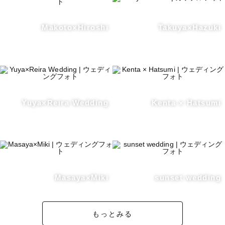
Makoto×Hiroshi
Takuya×Hazuki
Yuya×Reira Wedding
Kenta × Hatsumi
Masaya×Miki
sunset wedding
もっとみる