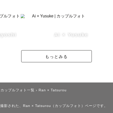
eyoshi
Ai × Yusuke
もっとみる
のカップルフォト一覧
›
Ran × Tatsurou
撮影された、Ran × Tatsurou（カップルフォト）ページです。