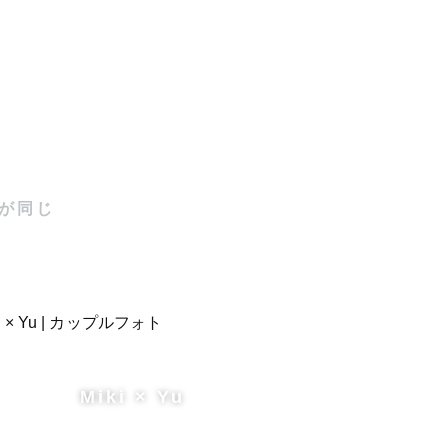
が同じ
Miki × Yu