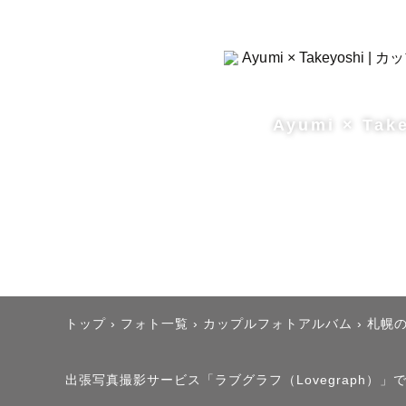
Ayumi × Tak
トップ
›
フォト一覧
›
カップルフォトアルバム
›
札幌
出張写真撮影サービス「ラブグラフ（Lovegraph）」で