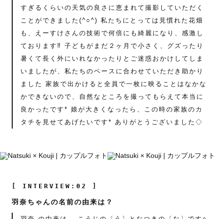
すぎるくらいの天気の良さに恵まれて撮影していただく
ことができました(^○^) 私たちにとっては見慣れた花畑
も、えーすけさんの技術で何倍にも綺麗になり、感激し
ております‼ 子どもがまだ２ヶ月で小さく、グズったり
暑くて長く外にいれなかったりとご迷惑おかけしてしま
いましたが、私たちのペースに合わせていただき助かり
ました 家族で出かけると全員で一枚に映ることはなかな
かできないので、自然なところを撮ってもらえて本当に
良かったです* 娘が大きくなったら、この時の家族のカ
タチを見せてあげたいです* ありがとうございました◇
[ INTERVIEW:02 ]
羽奈ちゃんの名前の由来は？
羽奈 の由来は、 こうじの〔う〕となつきの〔な〕です○