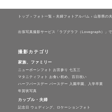
トップ
›
フォト一覧
›
夫婦フォトアルバム
›
山形県の
出張写真撮影サービス「ラブグラフ（Lovegraph）」
撮影カテゴリ
家族、ファミリー
ニューボーンフォト
お宮参り
七五三
マタニティフォト
お食い初め、百日祝い
ハーフバースデー
バースデー
入園卒園、入学卒業
年賀状写真
カップル・夫婦
記念日
ウェディング、ロケーションフォト