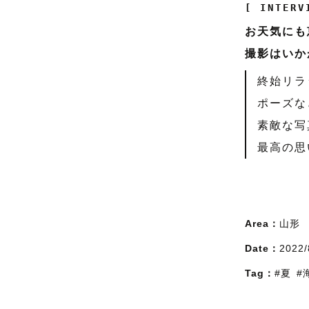
[ INTERV
お天気にも
撮影はいか
終始リラ
ポーズな
素敵な写
最高の思
Area：
山形
Date：
2022/
Tag：
#夏
#