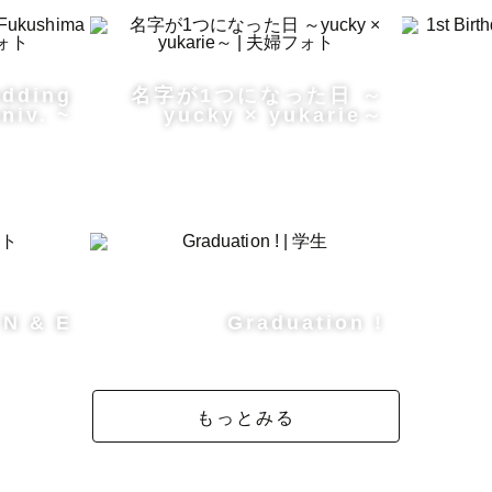
edding
名字が1つになった日 ～
niv. ~
yucky × yukarie～
N & E
Graduation !
もっとみる