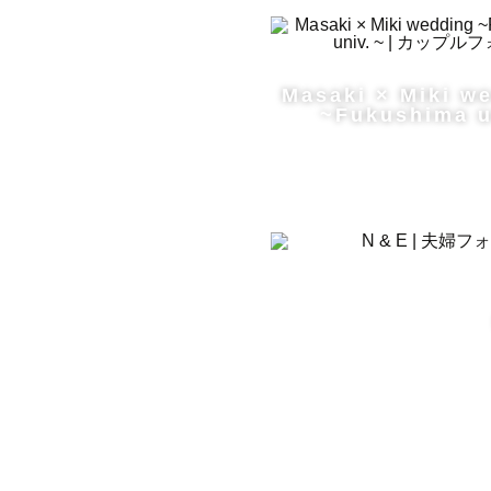
Masaki × Miki w
~Fukushima u