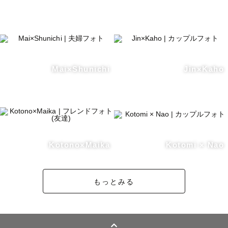
Mai×Shunichi
Jin×Kaho
Kotono×Maika
Kotomi × Nao
もっとみる