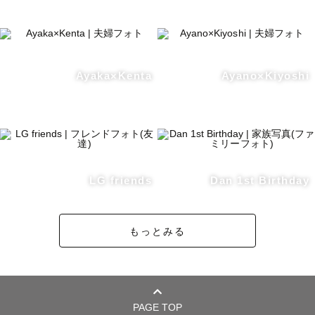
Ayaka×Kenta
Ayano×Kiyoshi
LG friends
Dan 1st Birthday
もっとみる
PAGE TOP