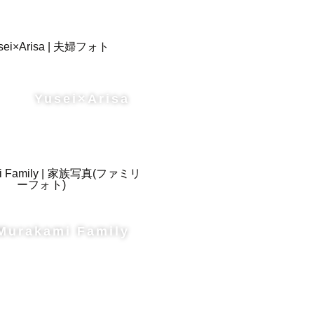
Yusei×Arisa
Murakami Family