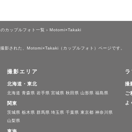
県のカップルフォト一覧
›
Motomi×Takaki
撮影された、Motomi×Takaki（カップルフォト）ページです。
撮影エリア
ラ
北海道・東北
撮
北海道
青森県
岩手県
宮城県
秋田県
山形県
福島県
ご
よ
関東
茨城県
栃木県
群馬県
埼玉県
千葉県
東京都
神奈川県
山梨県
東海