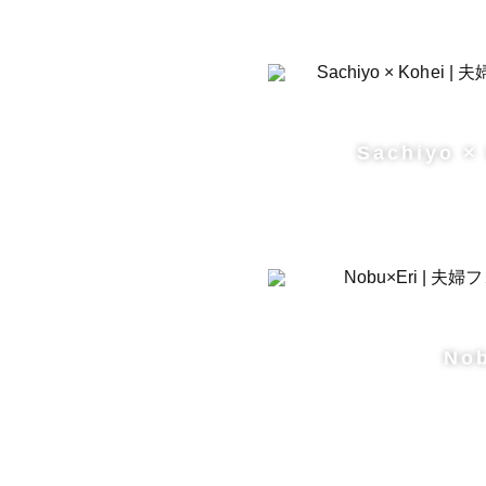
Sachiyo ×
No