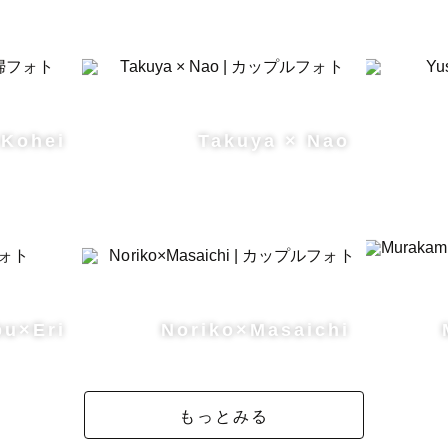
 Kohei
Takuya × Nao
bu×Eri
Noriko×Masaichi
もっとみる