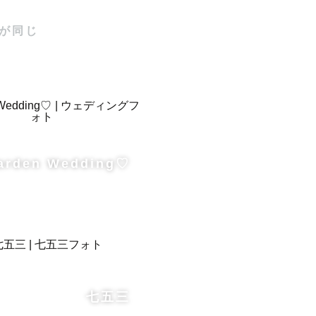
がりのご希
が同じ
arden Wedding♡


七五三