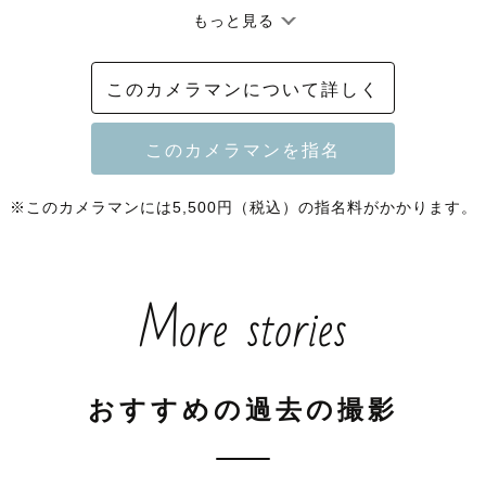
もっと見る
 室内での撮影のみご相談可能です。

このカメラマンについて詳しく
 撮影できません✖️

につき活動を縮小しております。

討していただいているお客様には

※このカメラマンには5,500円（税込）の指名料がかかります。
かけしてしまい、大変申し訳ございません。

できる日を楽しみにしております！

More stories
~*~~~*~~*~~*~~~*

して、CHIHOと申します ⸝⋆

おすすめの過去の撮影
しくなるような写真を撮ります♡

までもが楽しく思い出になるように努めてまいります✨

とコミュニケーションをしっかり取りながら撮影を一緒