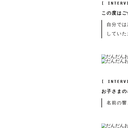
[ INTERV
この度はご
自分では
していた
[ INTERV
お子さまの
名前の響