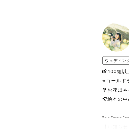
ウェディン
📸400
⭐️ゴールド
💐お花畑
🐻絵本の
*~~*~~~*~
【お知らせ　