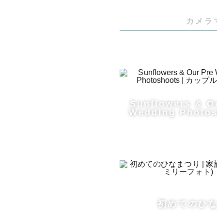
ていくこと
カメラ
望などなん
-------------
◾️得意な
Sunflowers & O
▽Wedding
Wedding Photo
ウェディン
ウェディン
特に得意な
明るい色が
街や海など
どんなロケ
初めてのひ
一枚一枚を