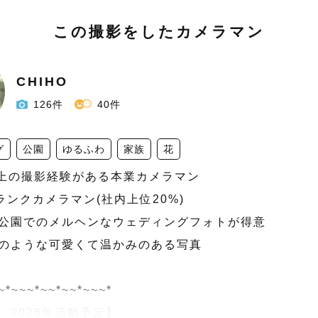
この撮影をしたカメラマン
CHIHO
126件
40件
グ
公園
ゆるふわ
家族
花
組以上の撮影経験がある本業カメラマン

ランクカメラマン(社内上位20%)

や公園でのメルヘンなウェディングフォトが得意

中のような可愛くて温かみのある写真

~*~~~*~~*~~*~~~*

2026年活動予定】
