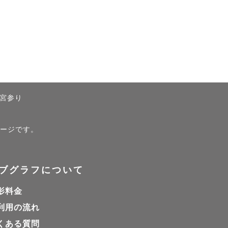
80件の撮影


な笑顔を引
宮参り
ページです。
♪

ブグラフについて
影料金
利用の流れ
くある質問