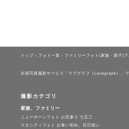
▽Family👪
お宮参り1
実績あり◎

ご家族皆様
お子さまの
トップ
›
フォト一覧
›
ファミリーフォト(家族・親子)
き出します！
保育園での
出張写真撮影サービス「ラブグラフ（Lovegraph）
子どもが好
撮影カテゴリ
▼お写真の
家族、ファミリー
絵本のよう
ニューボーンフォト
お宮参り
七五三
ご要望に合
マタニティフォト
お食い初め、百日祝い
-------------