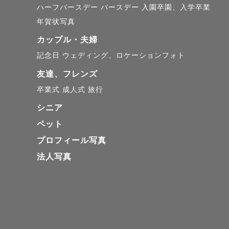
ハーフバースデー
バースデー
入園卒園、入学卒業
年賀状写真
◎自己紹介

カップル・夫婦
1994年生
記念日
ウェディング、ロケーションフォト
生まれてか
友達、フレンズ
卒業式
成人式
旅行
*~Work~*

シニア
本業カメラ
ペット
幅広いジャ
プロフィール写真
ジ作りの提
法人写真
大切な瞬間
写真撮影と
せください🎬
*~Hobby~*