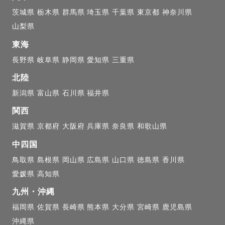
茨城県
栃木県
群馬県
埼玉県
千葉県
東京都
神奈川県
山梨県
東海
まれ　2歳の息子がいます👑

長野県
岐阜県
静岡県
愛知県
三重県
らずっと関西住みです！

北陸
新潟県
富山県
石川県
福井県
マンで写真撮影や動画製作をしています。

関西
ンルやロケーションで撮影してきた経験を活かしてポー
滋賀県
京都府
大阪府
兵庫県
奈良県
和歌山県
案をします！

中四国
をムービーで残すビデオグラファーとしても活動してい
鳥取県
島根県
岡山県
広島県
山口県
徳島県
香川県
並行した動画撮影も可能なので興味がある方はお気軽に
愛媛県
高知県


九州・沖縄
福岡県
佐賀県
長崎県
熊本県
大分県
宮崎県
鹿児島県


沖縄県