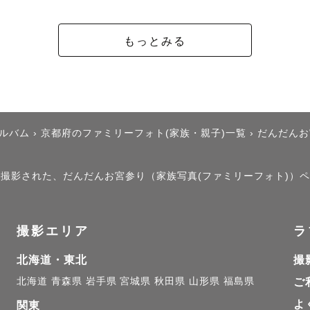


もっとみる
00件以上、七五三80件、お誕生日などその他ファミリー
が楽しく思い出に残る撮影になるように努めています＾＾
ペースに合わせながら撮影を進めていきますので、自然
アルバム
›
京都府のファミリーフォト(家族・親子)一覧
›
だんだんお


撮影やこども写真館での勤務経験があり

」で撮影された、だんだんお宮参り（家族写真(ファミリーフォト)）
きで仲良くなるのが得意ですので安心してお任せください
撮影エリア
ラ
仕上がり

北海道・東北
撮
なふんわり淡くて可愛い雰囲気が特に得意です♪

北海道
青森県
岩手県
宮城県
秋田県
山形県
福島県
ご
わせてお写真を仕上げます。

よ
-----------------------------------

関東