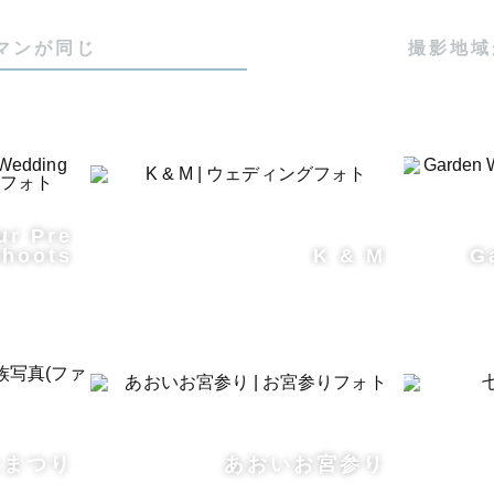
を大切にしています。撮影でやりたいことや写真の仕上
マンが同じ
撮影地域
でもお気軽にご相談ください📷

-----------------------------------

ジャンル、テイスト（下記以外も対応可能です！）

ur Pre


shoots
K & M
G
グフォトの経験豊富な認定カメラマンです！

グ前撮りだけでも今まで50件以上撮影してきました。

イメージは笑顔溢れるかわいい系♡

好きなので花畑や公園でのロケーションが特に好きですが
もたくさん撮影してきました。

ーションでも2人らしい可愛いを引き出します！

なまつり
あおいお宮参り
しっかり作り込んでお撮りします📸
