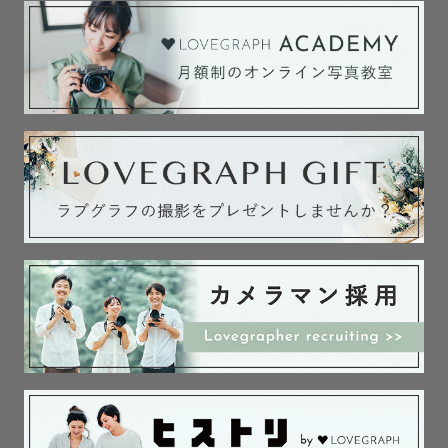
皆様らしいを撮ります！

【交通費】

埼玉、東京でしたら別途交通費はいただきません！

※上記の一部地域 以外では交通費いただく場合がございま
す。🙇‍♂️

※English support available.

Hi, I’m mark, I come from a mixed background — 
my mother is Filipino and Spanish, and my father 
is Japanese.

Capturing your memories in the beautiful places of 
Japan.

Alright, late's take some photos!
