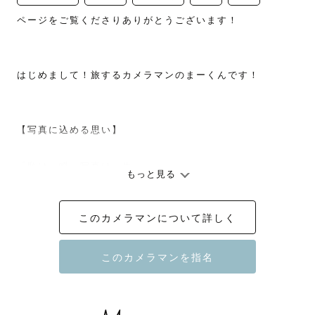
ページをご覧くださりありがとうございます！

はじめまして！旅するカメラマンのまーくんです！

【写真に込める思い】

「恥は一瞬、写真は一生」

もっと見る
僕が写真に対する思いです。

このカメラマンについて詳しく
「写真を撮られるのは恥ずかしい…」

なんて思ったことはありませんか？

僕も家族や友達と写真を撮られるのが恥ずかしかったで
す。

なんていうか照れ臭いじゃないですか
