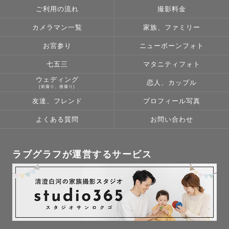
す。

ご利用の流れ
撮影料金
（もちろん電話は苦手だよって方もいらっしゃるのでメッ
カメラマン一覧
家族、ファミリー
セージでやり取りのみでも大丈夫です！）

お宮参り
ニューボーンフォト
皆さまのことを教えてください！

七五三
マタニティフォト
皆様がどんな思いで撮影の依頼してくださったか、皆様の
ウェディング
恋人、カップル
関係性なのか、どんな写真を撮りたいかなど

(前撮り、後撮り)
そして僕のことも知ってもらうことで撮影当日にはカメラ
友達、フレンド
プロフィール写真
マンとゲスト様という固い関係ではくて

よくある質問
お問い合わせ
友達のような柔らかい関係にリラックスして撮影を楽しん
でいただければなと思っています。

ラブグラフが運営するサービス
ぜひ、一緒に楽しい思い出を残しましょ！！

【得意な撮影】

カップル、ウエディング、ファミリー、フレンズなどを主
に撮影をしています！
