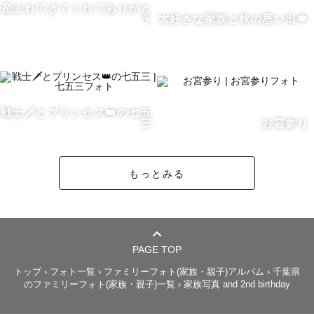
産まれてきてくれてありがと
が「楽しい撮影体験」をお届けし

う
大好きな家族と秋の思い出🍁
皆様のありのままの写真を残すことが現代のカメラマンの
役目だと思っています。

任せてください！！

戦士🗡️とプリンセス👑の七五
【どんな撮影体験なの？】

三
お宮参り
楽しい撮影体験を行うために必要なことは

もっとみる
皆さまと仲良くなり恥ずかしいなんて忘れるくらい楽しむ
ことです！

本来の撮影日までの流れといたしましては

ご依頼をいただく→メッセージにて打ち合わせ→撮影当日

PAGE TOP
なのですが

トップ
›
フォト一覧
›
ファミリーフォト(家族・親子)アルバム
›
千葉県
のファミリーフォト(家族・親子)一覧
›
家族写真 and 2nd birthday
メッセージをした後にもしお忙しくなければ撮影前に電話
（可能であればビデオ電話）でお話できればなと思いま