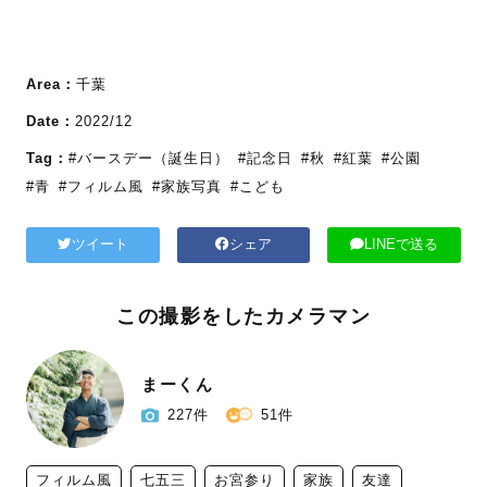
Area：
千葉
Date：
2022/12
Tag：
#バースデー（誕生日）
#記念日
#秋
#紅葉
#公園
#青
#フィルム風
#家族写真
#こども
ツイート
シェア
LINEで送る
この撮影をしたカメラマン
まーくん
227件
51件
フィルム風
七五三
お宮参り
家族
友達