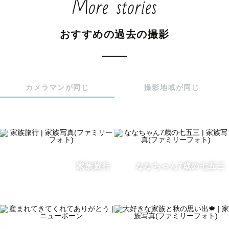
More stories
なのでその気持ちものすごくわかります。

おすすめの過去の撮影
でも、その恥ずかしかったって感情って「一瞬」なんです
よね。

多分、大切な人と一緒に写真を撮りたいいけど

カメラマンが同じ
撮影地域が同じ
恥ずかしいからとかめんどくさいとかで

写真を撮らないなんて絶対後悔すると思うんです。

10年後20年後30年後大切な人との写真がないなんて悲しく
ないですか？

なので写真撮りましょ。

家族旅行
ななちゃん7歳の七五三
「でも。やっぱり恥ずかしいよ！」

なんて方、安心してください！

そこでカメラマンの僕の出番です！

今の時代、携帯で簡単に写真を撮れるからこそカメラマン