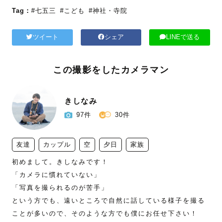
Tag：
#七五三
#こども
#神社・寺院
ツイート
シェア
LINEで送る
この撮影をしたカメラマン
きしなみ
97件
30件
友達
カップル
空
夕日
家族
初めまして。きしなみです！  

「カメラに慣れていない」

「写真を撮られるのが苦手」

という方でも、遠いところで自然に話している様子を撮る
ことが多いので、そのような方でも僕にお任せ下さい！
