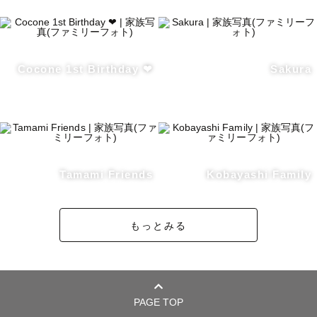
Cocone 1st Birthday ❤︎
Sakura
Tamami Friends
Kobayashi Family
もっとみる
PAGE TOP