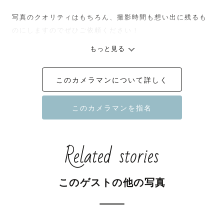
写真のクオリティはもちろん、撮影時間も想い出に残るも
のにしますのでぜひご依頼ください！

もっと見る
また交通費を別途頂ければ、全国どこでも撮影可能ですの
でお気軽にご相談くださいませ！

このカメラマンについて詳しく
みなさんと会えることを楽しみにしております。

※土日祝日のみ対応可能。

※夜の撮影は対応不可。
Related stories
このゲストの他の写真