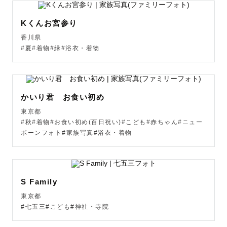
Kくんお宮参り
香川県
#夏#着物#緑#浴衣・着物
かいり君 お食い初め
東京都
#秋#着物#お食い初め(百日祝い)#こども#赤ちゃん#ニュー
ボーンフォト#家族写真#浴衣・着物
S Family
東京都
#七五三#こども#神社・寺院