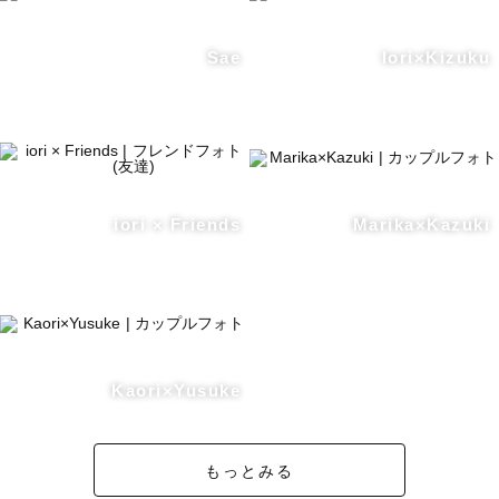
Sae
Iori×Kizuku
iori × Friends
Marika×Kazuki
Kaori×Yusuke
もっとみる