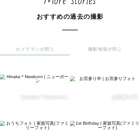
More stories
ます。

おすすめの過去の撮影
【今この瞬間の幸せを いつかの未来へ。】

高校時代一眼レフカメラでの撮影の楽しさを知り、大学で
カメラマンが同じ
撮影地域が同じ
写真を学び、

卒業頃から写真で「幸せをカタチに残す」ことがしたいと
考え今に至ります.

┈┈┈┈┈┈┈┈┈┈┈┈┈┈┈┈┈┈┈┈┈┈┈┈┈┈

10年後・20年後に見返してあたたかな気持ちになる、そう
Hinaka＊Newborn
お宮参り🌸
いう写真を届けたい。

そんな気持ちでカメラマンをしています。

幸せな瞬間

大切な想い出
