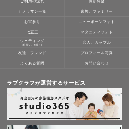
ご利用の流れ
撮影料金
【各撮影について】

カメラマン一覧
家族、ファミリー
◆ニューボーンフォト🍼

お宮参り
ニューボーンフォト
七五三
マタニティフォト
「十月十日 そして 出産﻿　母への 感謝を込めて。」

ウェディング
恋人、カップル
産まれる前からたくさんの愛情を注ぎ、育て、そして命を
(前撮り、後撮り)
かけての出産。

友達、フレンド
プロフィール写真
産まれてからも休むことなく愛情を注ぐお母さんへの、束
よくある質問
お問い合わせ
の間の休息に、そしてご褒美に。

あっという間に成長していくお子様の﻿ 最初の1枚を

この時しか残せない1枚を　ぜひ、撮らせてください。

ラブグラフが運営するサービス
✏︎Lovegraph認定アートニューボーンカメラマン

✏︎外部ワークショップ認定アートニューボーンカメラマン

＊ラブグラフのアートニューボーンフォトプランでは、

撮影時間が2時間となるのでその中で完了できるよう アー