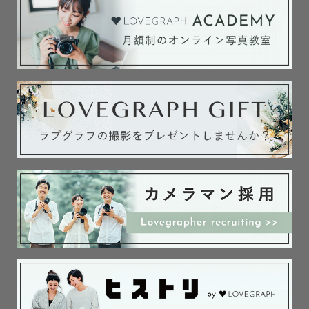
トカットを2ポーズまでとしています

（3ポーズ以上をご希望の場合は時間延長プランにてご対応
させていただきます）

＊ラブグラフのアートニューボーンフォトプランは、ナチ
ュラルカットを含むお届けとなります

　気になることは公式LINEより気軽にお尋ねください

◆マタニティフォト🤰

ニューボーン撮影前に、おふたりの最後のカップルフォト
を

そして初めてのファミリーフォトを撮影しませんか？

妊娠期間は嬉しさや喜びのほかに、

計り知れない不安や辛さも同時にくるものだとたくさんの
ママさんから聞いています。
