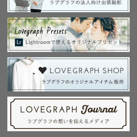
だからこそ、撮影を通して、赤ちゃんを迎える準備をする
時間にしませんか？

赤ちゃんが産まれてくる前のおふたりの姿、ご家族の姿、
丁寧に切り取らせて頂きます◎

◆お宮参り・七五三

スタジオアルバイトにて祝い着の掛け方、各年齢のお子様
の着付けを習得。

祝い着をかけるお手伝いはもちろん、元気いっぱいで着崩
れが心配な場合もお任せください。

人見知りがあるお子さんを持つ親御さんからも「子どもが
すぐに慣れていた」「笑顔の写真も多かった」とご感想を
いただいています！

ご親族が集まる機会になりやすい撮影の場でもあるため、
