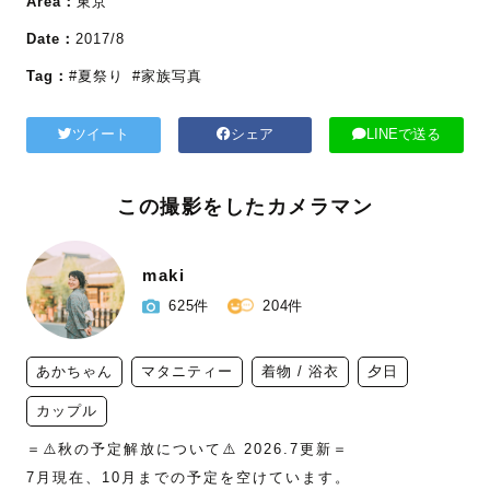
Area：
東京
Date：
2017/8
Tag：
#夏祭り
#家族写真
ツイート
シェア
LINEで送る
この撮影をしたカメラマン
maki
625件
204件
あかちゃん
マタニティー
着物 / 浴衣
夕日
カップル
＝⚠️秋の予定解放について⚠️ 2026.7更新＝

7月現在、10月までの予定を空けています。
