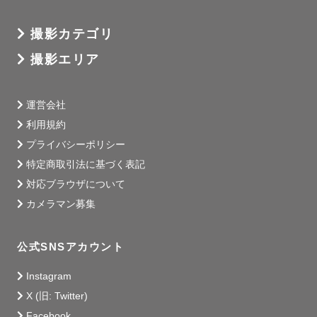
お子様はもちろん大人の方の負担が少なく済むよう特にス
ムーズな撮影を心がけています。

撮影カテゴリ
撮影エリア
：

運営会社
【地域と交通費について】神奈川出身/大阪在住

利用規約
関西：大阪(京都・兵庫)

プライバシーポリシー
◎現在の基本的な活動範囲はこちらです。

特定商取引法に基づく表記
＊京都：木野駅付近・兵庫：姫路駅付近 までは超過交通費
対応ブラウザについて
がかからない見込みです(駅からタクシー利用などがある場
カメラマン募集
合は変動します)。

関東：神奈川(東京・静岡)

公式SNSアカウント
◎実家帰省時に対応可能な地域です。湘南付近から静岡東
Instagram
京どこへでも。

X (旧: Twitter)
　帰省スケジュールはお気軽にお問い合わせください。

Facebook
＊東京駅まで往復約2500円以内程度
