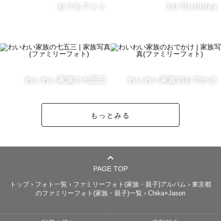
何気ない日常

おうちフォト
1st Birthday
皆様の 皆様らしい幸せを、カタチに。

┈┈┈┈┈┈┈┈┈┈┈┈┈┈┈┈┈┈┈┈┈┈┈┈┈┈

ぜひ、皆様の大切な瞬間を切り取り形に残すお手伝いをさ
せてください💐

わいわい家族の七五三
わいわい家族のおでかけ
もっとみる
💠社内上位10％TOPカメラマン 

　スタンダードプランに指名料がかかります。

　🆕2026年7月よりアートニューボーンプランにも指名料
がつくことになりました。

　　7月中はお試し価格になっています。

PAGE TOP
　指名料は変動があります あらかじめご了承ください

トップ
›
フォト一覧
›
ファミリーフォト(家族・親子)アルバム
›
東京都
のファミリーフォト(家族・親子)一覧
›
Chika×Jason