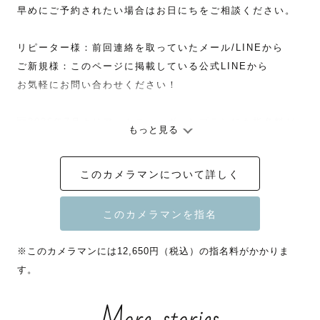
早めにご予約されたい場合はお日にちをご相談ください。

リピーター様：前回連絡を取っていたメール/LINEから

ご新規様：このページに掲載している公式LINEから

お気軽にお問い合わせください！

🆕2026年7月よりアートニューボーンプランにも指名料が
もっと見る
つくことになりました。

　繁忙期などのスケジュール調整に合わせて設定していき
このカメラマンについて詳しく
ます。

＝＝＝＝＝＝＝＝＝＝＝＝＝＝＝＝＝＝＝＝

初めまして！フリーランスカメラマンの、makiです。

※このカメラマンには12,650円（税込）の指名料がかかりま
カメラマン歴9年。

す。
ニューボーンに始まり、あっという間に七五三、第二子誕
生など

多くのご家族様の成長やお祝いを見守らせていただいてい