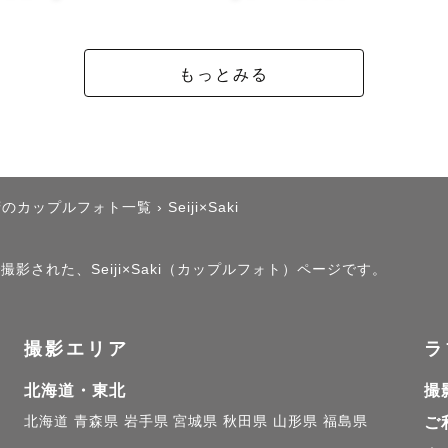
もっとみる
府のカップルフォト一覧
›
Seiji×Saki
撮影された、Seiji×Saki（カップルフォト）ページです。
撮影エリア
ラ
北海道・東北
撮
北海道
青森県
岩手県
宮城県
秋田県
山形県
福島県
ご