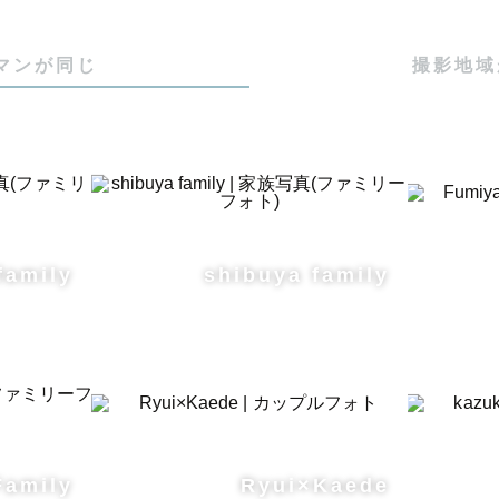
マンが同じ
撮影地域
family
shibuya family
Family
Ryui×Kaede