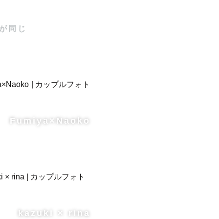
が同じ
Fumiya×Naoko
kazuki × rina