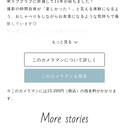
🌺ラブグラフに所属して11年が経ちました！

撮影の時間自体が「楽しかった！」と言える体験になるよ
う、おしゃべりをしながらお友達になるような気持ちで撮
影しています◎

声が聞こえてくるような写真が好きです☺️

いつもの日常を切り取るようなご家族撮影、お子さま撮
もっと見る
影、ペット撮影を得意としており、

人見知りのお子さまでも仲良くなれることが多いです☻

このカメラマンについて詳しく
わんちゃんと一緒に暮らしています🐶

カメラマンが本業です◎

※このカメラマンには13,200円（税込）の指名料がかかりま
全国どこへでもそのハッピー切り取りに行きます！✈️

す。
More stories
※指名料はご予約の時期によって変動いたします。ご了承