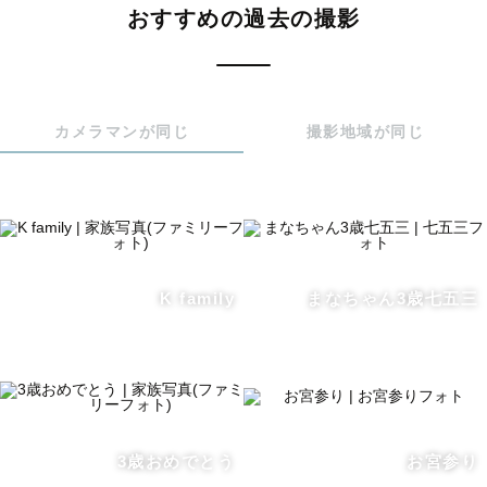
おすすめの過去の撮影
くださいませ。

※七五三、お宮参り等の撮影時間は60分前後、その他は90
分以内です。

※混雑日程(3月4月10月11月)はお時間を限定しており、予
カメラマンが同じ
撮影地域が同じ
約後にお時間調整をお願いする場合がございます。

※混雑日程(3月4月10月11月)は埼玉や千葉など都内から離
れている撮影地は原則受付停止しております。

※予定が×になっていても場所や時間により撮影できる場合
がございます。公式LINEよりお問い合わせください。

※早朝・深夜などの時間外撮影、前日の急なご予約も対応
K family
まなちゃん3歳七五三
可能です、ご相談くださいませ。

※都内から離れている場合、別途交通費をいただく場合が
ございます。

※他社の出張サービスにも同じお名前のカメラマンがいら
っしゃるようですが、ラブグラフ/みてね以外は別の方です
3歳おめでとう
お宮参り