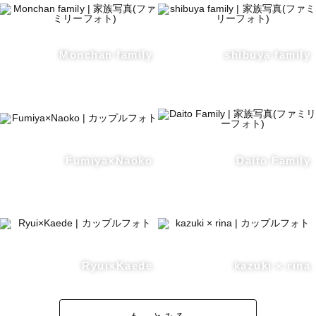
Monchan family
shibuya family
Fumiya×Naoko
Daito Family
Ryui×Kaede
kazuki × rina