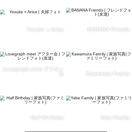
Yosuke × Arisa
BANANA Friends
Lovegraph meet アフター
会
Kawamura Family
Half Birthday
Yabe Family