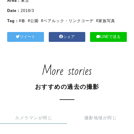
Area：
東京
Date：
2018/3
Tag：
#春
#公園
#ペアルック・リンクコーデ
#家族写真
ツイート
シェア
LINEで送る
More stories
おすすめの過去の撮影
カメラマンが同じ
撮影地域が同じ