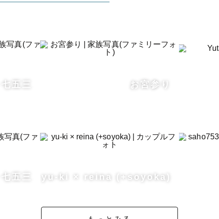
 七五三
お宮参り
a 七五三
yu-ki × reina (+soyoka)
もっとみる