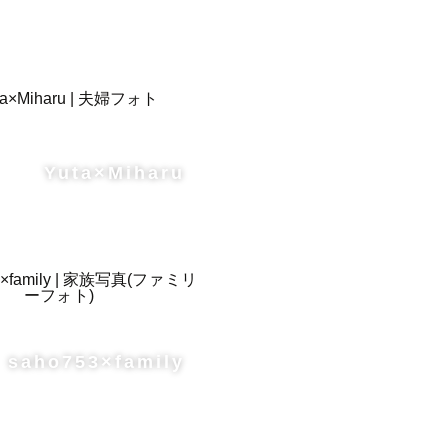
Yuta×Miharu
saho753×family