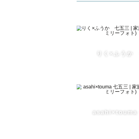
りく×ふうか
asahi×toum