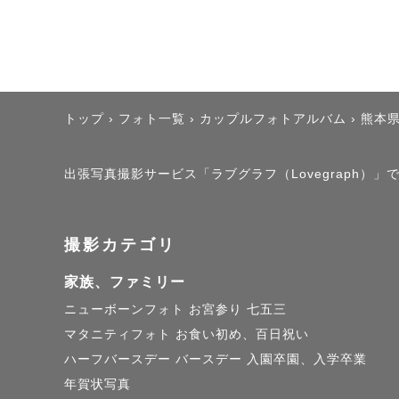
トップ
›
フォト一覧
›
カップルフォトアルバム
›
熊本
出張写真撮影サービス「ラブグラフ（Lovegraph）」で撮
撮影カテゴリ
家族、ファミリー
ニューボーンフォト
お宮参り
七五三
マタニティフォト
お食い初め、百日祝い
ハーフバースデー
バースデー
入園卒園、入学卒業
年賀状写真