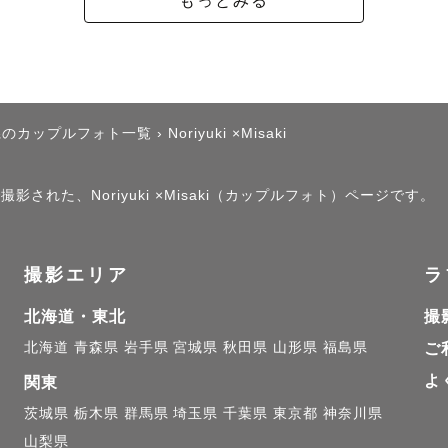
県のカップルフォト一覧
›
Noriyuki ×Misaki
影された、Noriyuki ×Misaki（カップルフォト）ページです。
撮影エリア
ラ
北海道・東北
撮
北海道
青森県
岩手県
宮城県
秋田県
山形県
福島県
ご
よ
関東
茨城県
栃木県
群馬県
埼玉県
千葉県
東京都
神奈川県
山梨県