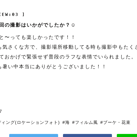
IEW:03 ]
回の撮影はいかがでしたか？☺️
と〜っても楽しかったです！！
も気さくな方で、撮影場所移動してる時も撮影中もたく
ておかげで緊張せず普段のラフな表情でいられました。
も暑い中本当にありがとうございました！！
7
ディング(ロケーションフォト)
#海
#フィルム風
#ブーケ・花束