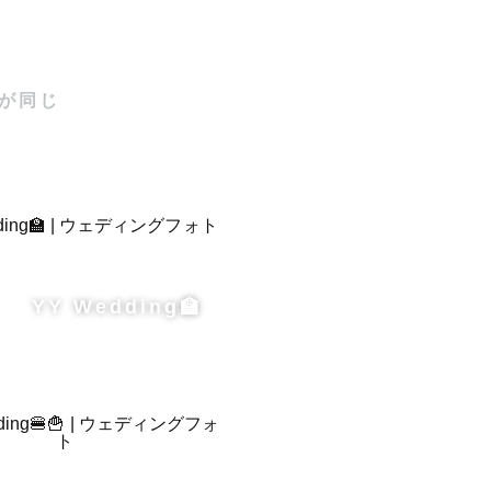
が同じ
YY Wedding🏫