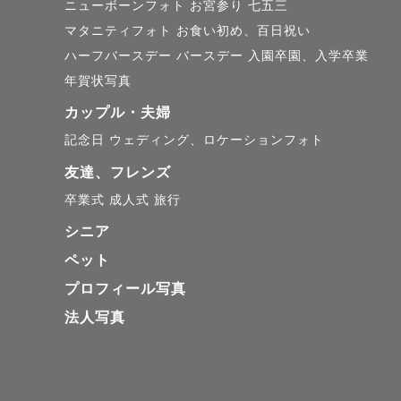
ニューボーンフォト
お宮参り
七五三
ま"を大切に
マタニティフォト
お食い初め、百日祝い
ハーフバースデー
バースデー
入園卒園、入学卒業
⚪︎対応エリ
年賀状写真
- 往復￥
カップル・夫婦
ます。

記念日
ウェディング、ロケーションフォト
- 東海を
友達、フレンズ
まででも伺
卒業式
成人式
旅行
- メインエ
シニア
愛知県

ペット
・豊橋市 ¥2
プロフィール写真
・田原市 ¥3
法人写真
三重県

・伊勢市 ¥4
岐阜県
