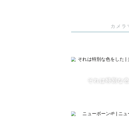
⚪︎実績⚪︎

- 🏅 社
- ⭐️  撮
カメラ
- 📸 撮
- 💎 L
- 🍼 L
-  🎓 写
- 🏫  高
- 👩‍🏫
それは特別な
- 🖼️ 20
⚪︎得意な写真
- 人見知りさ