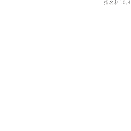
指名料10,
⚪︎自己紹介⚪︎
- つばさ

- 2021
   作家専攻で学んでいました🎓

- 2021
- 名古屋市
- 好きなも
- 最近にじ
- LGBT/