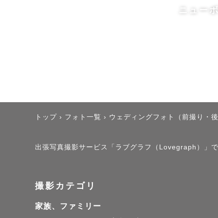
- ウエディ
ニューボ
- ノスタル
- "ありの
どこか懐か
⚪︎撮影に込
"ありのま
トップ
›
フォト一覧
›
ウェディングフォト（前撮り・
写真の持つ
どんなに時
出張写真撮影サービス「ラブグラフ（Lovegraph）」
嬉しくなっ
ますよね。

撮影カテゴリ
何度見返し
家族、ファミリー
影の体験か