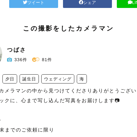
ツイート
シェア
L
この撮影をしたカメラマン
つばさ
336件
81件
夕日
誕生日
ウェディング
海
カメラマンの中から見つけてくださりありがとうございま
ックに、心まで写し込んだ写真をお届けします📷



月末までのご依頼に限り
