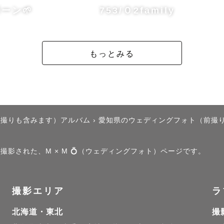
ング撮影

ーン🌱
753/Ｏ2family
ジックなレタッチ

まま"を切り取る写真

しくて切なくもあり、でも温かい。そんな写真を残しま
もっとみる
める想い⚪︎

まを肯定する写真"をコンセプトに撮影しています。

後撮りも含みます）アルバム
›
愛知県のウェディングフォト（前撮
力は本当にすごいです。

間が過ぎてしまっても、写真を見るだけでその時を思い
で撮影された、M × M 💍（ウェディングフォト）ページです。
たり、悲しくなったり、懐かしくなったり、恥ずかしく
撮影エリア
ラ
てもその時の"心"まで思い出せるよう、ゲスト様の心に
北海道・東北
撮
らも写真からも愛の尊さを改めて感じていただけるよう