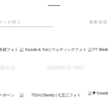
内上位10% トップランクカメラマン

影後レビュー平均 ★5

マンが同じ
撮影地域
影件数300件以上 撮影豊富カメラマン

OVEGRAPH スタンダードウエディング認定カメラマン

OVEGRAPH ナチュラルニューボーン認定カメラマン

真教室Lovegraphアカデミー講師(~2023/09)

校写真部 外部講師

  オフライン写真教室講師

色をした
Kazuki & Yuri
24年7月 U25写真展「hakumei」主催

⚪︎

んも笑顔に ·͜·
