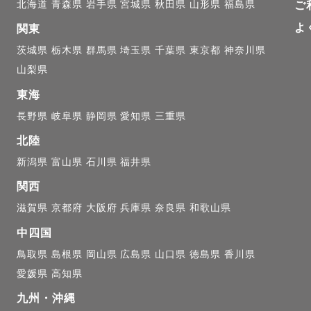
北海道
青森県
岩手県
宮城県
秋田県
山形県
福島県
ご
撮影いたします😌🤍

よ
関東
アについて⚪︎

茨城県
栃木県
群馬県
埼玉県
千葉県
東京都
神奈川県
山梨県
3,000 を超える地域は別途交通費のご負担をお願いする
東海
長野県
岐阜県
静岡県
愛知県
三重県
拠点に活動をしておりますが、交通費をご負担いただく形
います！

北陸
リア交通費超過例

新潟県
富山県
石川県
福井県
関西
,000〜

滋賀県
京都府
大阪府
兵庫県
奈良県
和歌山県
,000～

中四国
鳥取県
島根県
岡山県
広島県
山口県
徳島県
香川県
,000〜

愛媛県
高知県
九州・沖縄