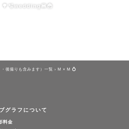
🌳🫧wedding🍔🍟
せんか？

り・後撮りも含みます）一覧
›
M × M 💍
出して

なったりし
ブグラフについて
寄り添い撮
影料金
"ありのま