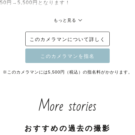
450円→5,500円となります！

もっと見る


このカメラマンについて詳しく
年3月 写真の専門学校を卒業

年4月 ラブグラフカメラマンとして採用

※このカメラマンには5,500円（税込）の指名料がかかります。
中川区在住

のはアニメとボカロ、そしてお酒とサウナです♨️🍶´-

More stories
さんじに激ハマりしてます👀推しはローレン💸🗝

SOGIフレンドリー🌈

おすすめの過去の撮影