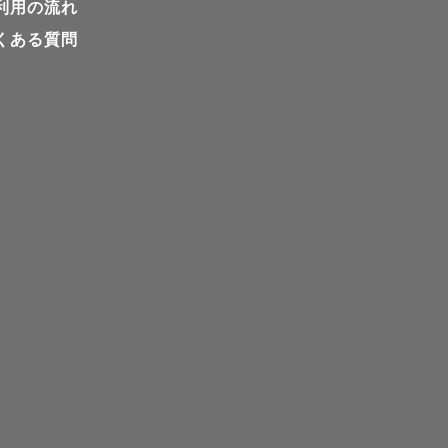
利用の流れ
くある質問
場合がござい
で全国どこ