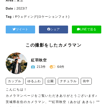
Area：
東京
Date：
2023/7
Tag：
#ウェディング(ロケーションフォト)
ツイート
シェア
LINEで送る
この撮影をしたカメラマン
紅羽秋空
213件
64件
カップル
ゆるふわ
公園
ナチュラル
街中
こんにちは！

カメラマンページをご覧いただきありがとうございます♪

茨城県在住のカメラマン、**紅羽秋空（あかば あきら）**