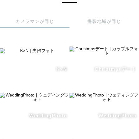
と」**です。

カメラマンが同じ
撮影地域が同じ
特別な記念日だけでなく、

いつもの公園で過ごす時間、何気ない会話、自然な表情。

そういった“日常の中にある幸せ”を写真として残したいと
考えています。

写真を見ることで、

K×N
Christmasデート
「こんな表情をしていたんだね」「この時間、幸せだった
ね」

と、あとからあたたかい気持ちになれる。

そんな写真をお届けできたら嬉しいです。

⸻

WeddingPhoto
WeddingPhoto
【撮影について】
