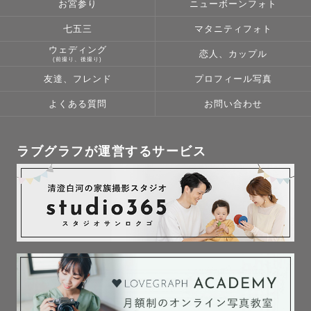
お宮参り
ニューボーンフォト
人物撮影では、その方らしさや、きれいに見える角度を意
識して撮影しています。

七五三
マタニティフォト
ウェディング
恋人、カップル
(前撮り、後撮り)
⸻

友達、フレンド
プロフィール写真
【日程について】

よくある質問
お問い合わせ
カレンダーで△や×になっている日でも、

ラブグラフが運営するサービス
場所や時間帯によっては対応できる場合があります。

まずはお気軽にご相談ください。

⸻

最後までお読みいただきありがとうございます。

皆さんの大切な時間に寄り添いながら、
