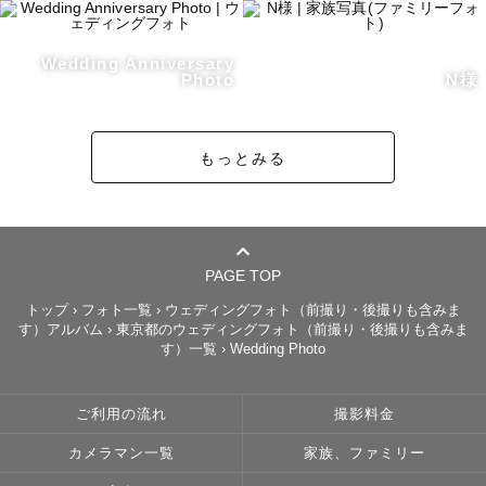
撮影前には、事前のメッセージで

・撮りたい雰囲気

Wedding Anniversary
・使い道（記念・プロフィール・SNS・家族写真など）

Photo
N様
・不安なことやご要望

を丁寧にヒアリングします。

もっとみる
「写真に慣れていないけど大丈夫かな…」

「自然な表情で写れるか不安…」

という方も、どうぞご安心ください♪

PAGE TOP
撮影中は会話を大切にしながら、リラックスした空気づく
トップ
›
フォト一覧
›
ウェディングフォト（前撮り・後撮りも含みま
す）アルバム
›
東京都のウェディングフォト（前撮り・後撮りも含みま
りを心がけています。

す）一覧
›
Wedding Photo
気づいたら緊張がほどけていた、というお声も多くいただ
いています。

ご利用の流れ
撮影料金
ポージングや立ち位置の指示も細かくお伝えしますので、

カメラマン一覧
家族、ファミリー
「どうすればいいか分からない」という心配は不要です。
