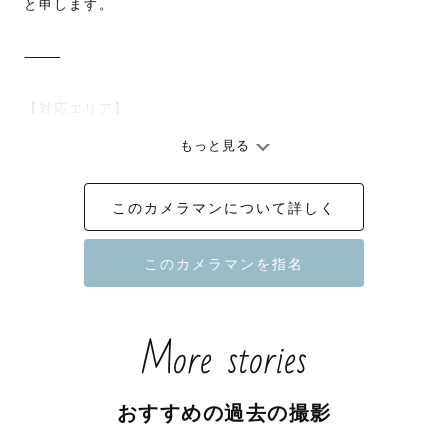
と申します。

⸻

【対応エリア】

もっと見る
関東圏を中心に撮影を行っていますが、全国どこでも対応
可能です。

このカメラマンについて詳しく
場所によっては追加の交通費をお願いする場合がございま
すが、遠方での撮影も可能です。

まずはお気軽にご相談ください。

⸻

More stories
【撮影に込める想い】

おすすめの過去の撮影
僕が写真を撮るうえで大切にしているのは、

**「その時、その瞬間、何気ない一瞬をカタチに残すこ