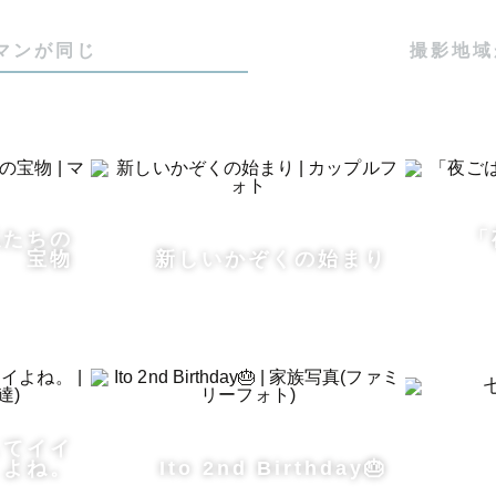
マンが同じ
撮影地域
私たちの
「
宝物
新しいかぞくの始まり
してイイ
よね。
Ito 2nd Birthday🎂