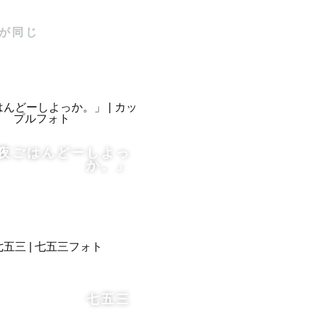
が同じ
夜ごはんどーしよっ
か。」
七五三