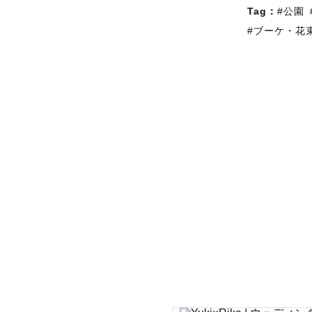
Tag：
#公園
#ブーケ・花