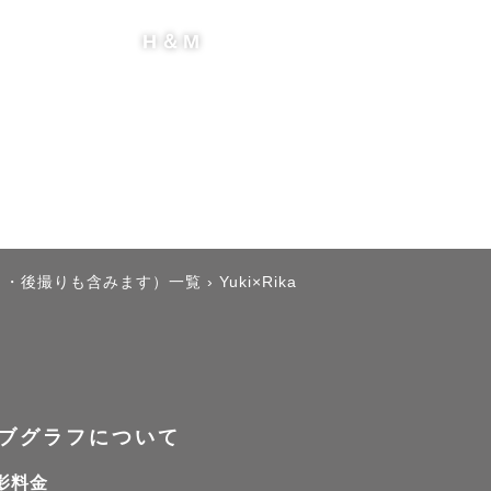
H＆M
り・後撮りも含みます）一覧
›
Yuki×Rika
ブグラフについて
影料金