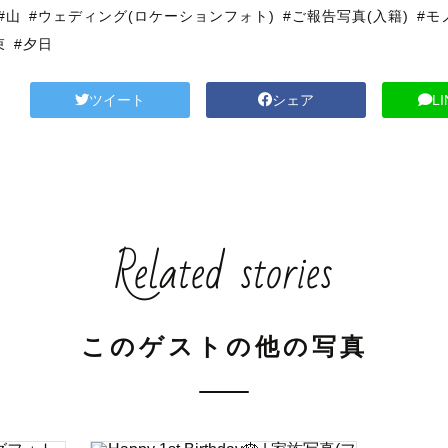
#山
#ウェディング(ロケーションフォト)
#ご報告写真(入籍)
#モ
束
#夕日
ツイート
シェア
L
Related stories
このゲストの他の写真