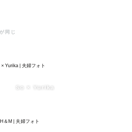
が同じ
So × Yurika