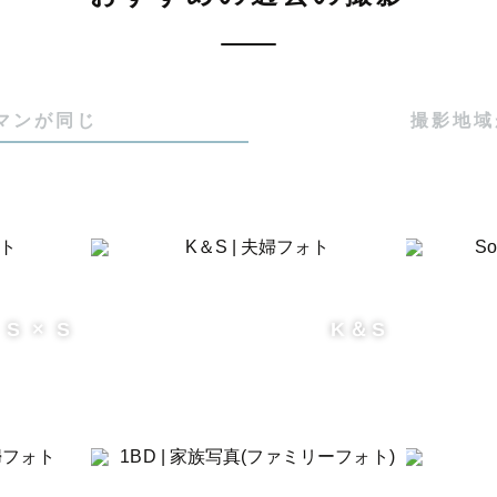
マンが同じ
撮影地域
S × S
K＆S