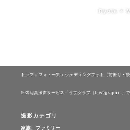
Ryota × 
トップ
›
フォト一覧
›
ウェディングフォト（前撮り・
出張写真撮影サービス「ラブグラフ（Lovegraph）」
撮影カテゴリ
家族、ファミリー