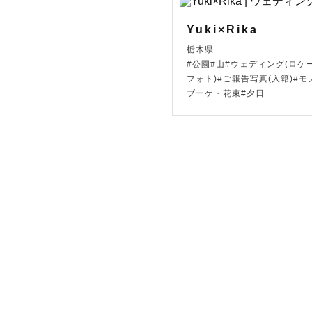
Yuki×Rika
栃木県
#公園#山#ウェディング(ロケ
フォト)#ご報告写真(入籍)#モ
ブーケ・花束#夕日