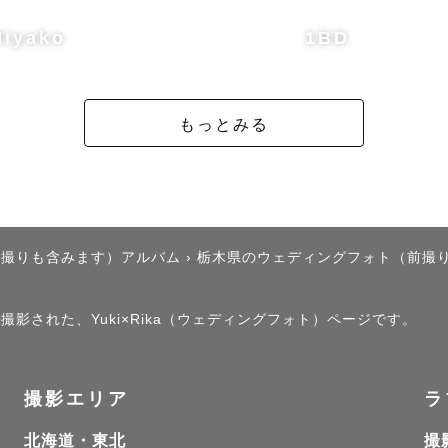
Miyako
1BD
もっとみる
後撮りも含みます）アルバム
›
栃木県のウェディングフォト（前撮
で撮影された、Yuki×Rika（ウェディングフォト）ページです。
撮影エリア
ラ
北海道・東北
撮