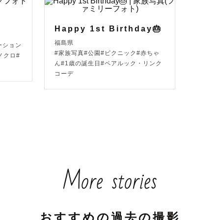
Happy 1st Birthday🎂
福島県
ーション
#家族写真#公園#ピクニック#赤ちゃ
ノクロ#
ん#1歳の誕生日#ペアルック・リンク
コーデ
More stories
おすすめの過去の撮影