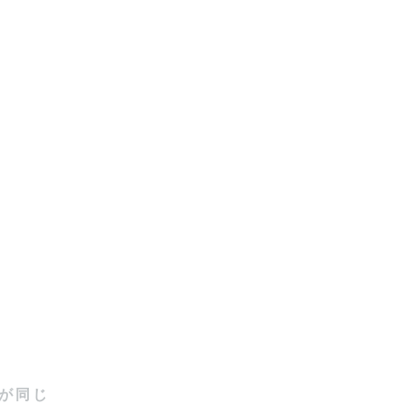
意です。

ご要望に合


真を、ゲス
が同じ