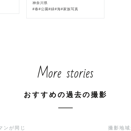
神奈川県
#春#公園#緑#海#家族写真
影】

七五三/お宮参り/ウェディング/街撮影/緑......などが得
ォトや、海撮影など、網羅的に撮影しておりますので、
More stories
応させていただきます。お気軽にお問い合わせください☺︎
おすすめの過去の撮影
メージ】

やフィルム風、ゆるふわなど。さまざまなテイストの写
マンが同じ
撮影地域