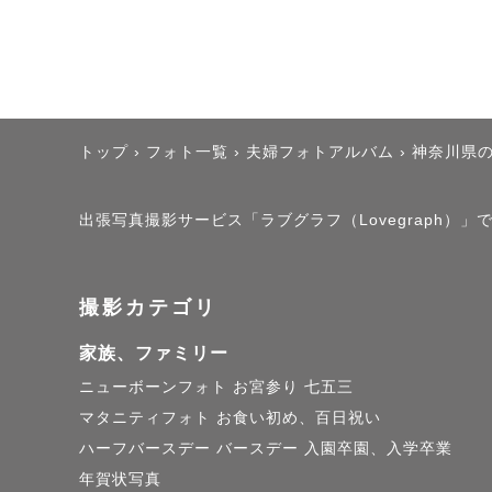
大切にして
のか。すり
ご連絡は原
トップ
›
フォト一覧
›
夫婦フォトアルバム
›
神奈川県
しかし、知
出張写真撮影サービス「ラブグラフ（Lovegraph）」で撮
らっしゃる
その際はテキ
／などもご
撮影カテゴリ
家族、ファミリー
ニューボーンフォト
お宮参り
七五三
マタニティフォト
お食い初め、百日祝い
【撮影につ
ハーフバースデー
バースデー
入園卒園、入学卒業
年賀状写真