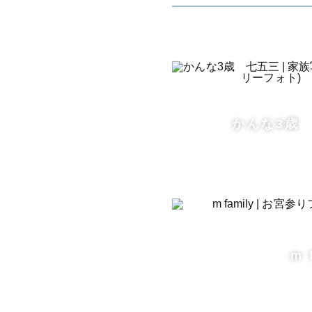
ト様ひとり
僕自身プラ
のノスタル
てる写真を
かんな3歳
【撮影前の
撮影にあた
がしたいの
m 
届けいたし