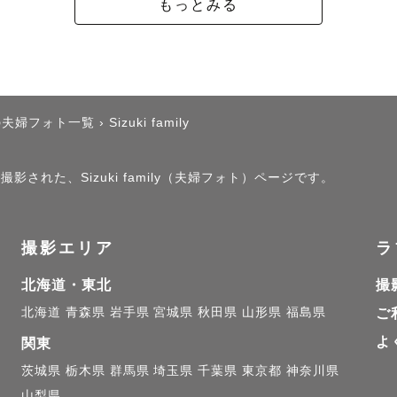
もっとみる
いるものは人それぞれ違いますから、何を大切にして何
合わせの際にみなさまに合った撮影をご提案いたします。
則として、LINEまたはメールにて差し上げます。

の夫婦フォト一覧
›
Sizuki family
らないカメラマンに撮影してもらうのは少し不安だなと
影された、Sizuki family（夫婦フォト）ページです。
と思います。

ストのご連絡と合わせて、ZOOM／Google meet／
対応いたしますのでお気軽にご連絡ください。

撮影エリア
ラ
北海道・東北
撮
北海道
青森県
岩手県
宮城県
秋田県
山形県
福島県
ご
よ
関東
きまして】

茨城県
栃木県
群馬県
埼玉県
千葉県
東京都
神奈川県
山梨県