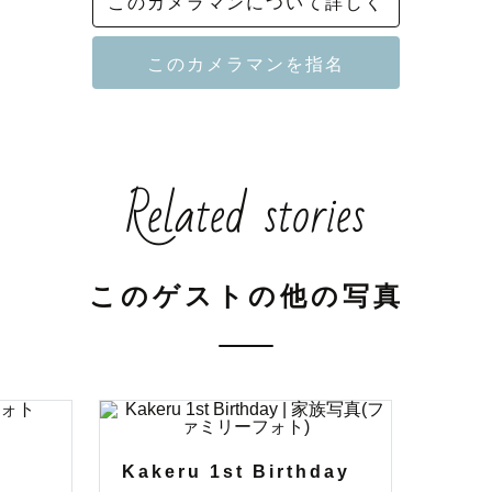
このカメラマンについて詳しく
した日常を最高の思い出に」をコンセプトに撮影してお
雑誌、WEBメディアの撮影を中心に都内でカメラマン
、雑誌やwebなど編集者としても活動している経験を
「ストーリーのある構成」と「1枚でも伝わる写真」を
Related stories
る瞬間や楽しい時間だけではなく、些細な気持ちの変化
ます。 

このゲストの他の写真
数は120枚！//

や天候などによっては100枚以下の納品になる場合がご
Kakeru 1st Birthday