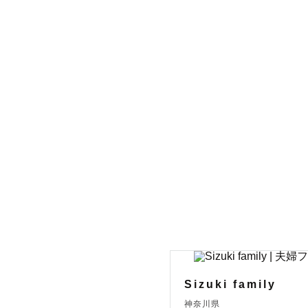
「ゆるっと
家族写真や
ます。また
全体でみて
います！

緊張してい
切にしており
\\平均納品枚
※撮影時間
Sizuki family
神奈川県