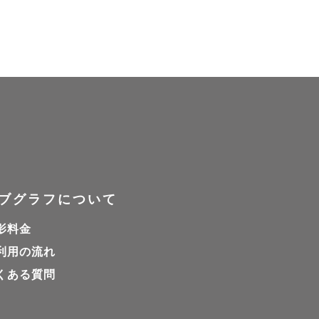
を残したい


思う方もい
ビデオ通話
ブグラフについて
影料金
利用の流れ
くある質問