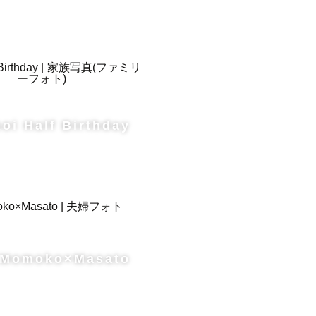
ルム風特有
役を引き立
oi Half Birthday
ような撮影
な写真をお
Momoko×Masato