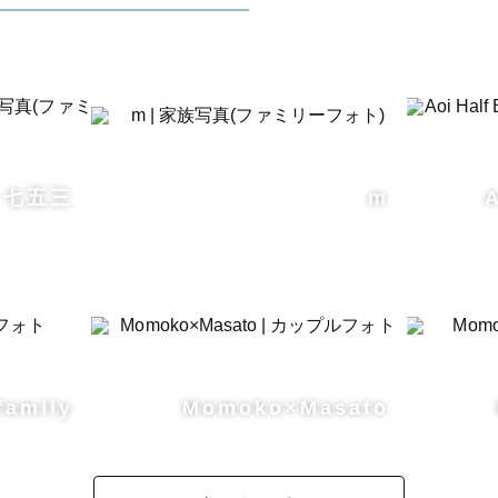
ひとりのご要望に合わせて丁寧にご対応しております☺︎

イベートではフィルムカメラで撮影しているため、フィ
ジックないわゆる「エモい写真」と「ナチュラル」で主
得意としております。

 七五三
m
A
ご連絡につきまして】

りゲスト様との関係性を大切にしています。事前にどの
か、すり合わせをさせていただくことでゲスト様に最適
family
Momoko×Masato
ます。
