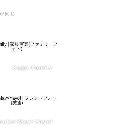
が同じ
Koga Family
suko×May×Yayoi