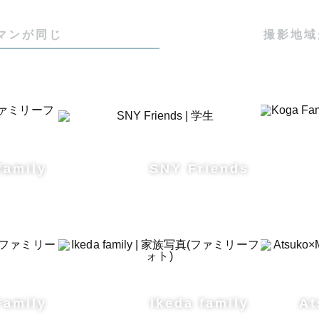
マンが同じ
撮影地域
family
SNY Friends
Family
Ikeda family
At