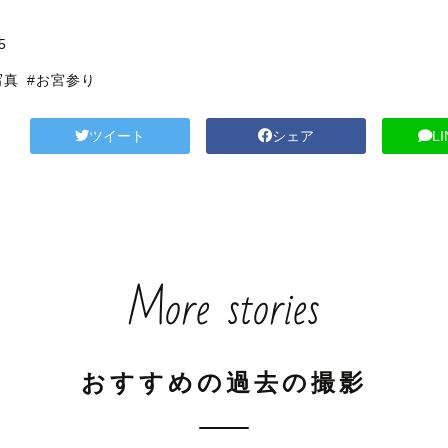
5
写真
#お宮参り
ツイート
シェア
L
More stories
おすすめの過去の撮影