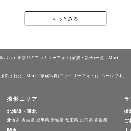
もっとみる
アルバム
›
東京都のファミリーフォト(家族・親子)一覧
›
Mori
で撮影された、Mori（家族写真(ファミリーフォト)）ページです。
撮影エリア
ラ
北海道・東北
撮
北海道
青森県
岩手県
宮城県
秋田県
山形県
福島県
ご
よ
関東