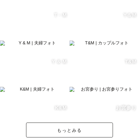
T・M
Y＆M
Y & M
T&M
K&M
お宮参り
もっとみる