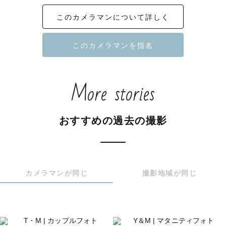
このカメラマンについて詳しく
幸せのかたちは人それぞれ。

それぞれの思う幸せを切り取り、撮影そのものが最高の思
い出となるように創り上げていきます。

＜撮影について＞

More stories
撮影に慣れていない方、緊張してしまう方もいらっしゃる
かと思います。

ご安心ください！撮影までに不安要素を一緒に解決させて
おすすめの過去の撮影
いただきます☺️

撮りたいお写真、イメージなどもお気軽にご相談くださ
い！

カメラマンが同じ
撮影地域が同じ
皆様にお会いできることを楽しみにしております😊