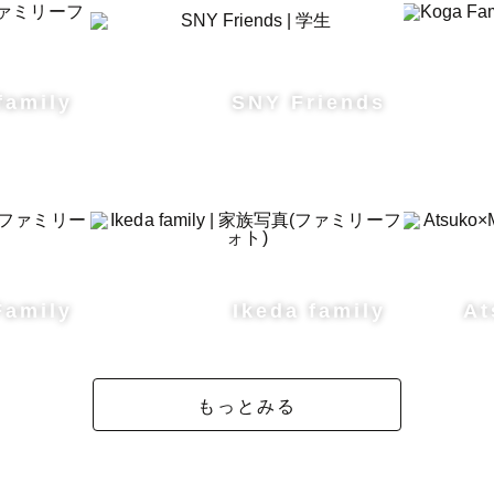
family
SNY Friends
Family
Ikeda family
At
もっとみる