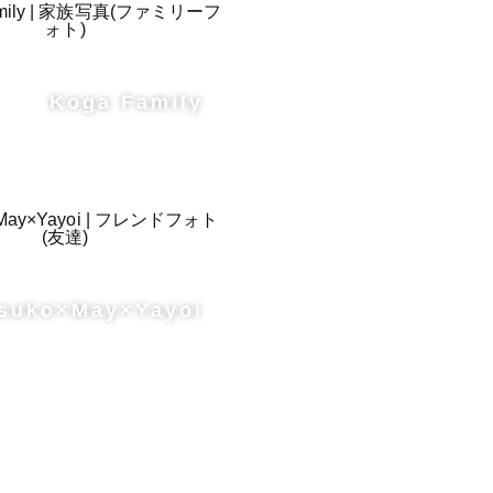
Koga Family
suko×May×Yayoi